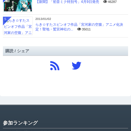
【新聞】「初音ミク特別号」4月9日発売
46287
5
2013/01/02
らき☆すたスピンオフ作品「宮河家の空腹」アニメ化決
定！聖地・鷲宮神社の...
35011
購読 / シェア
参加ランキング