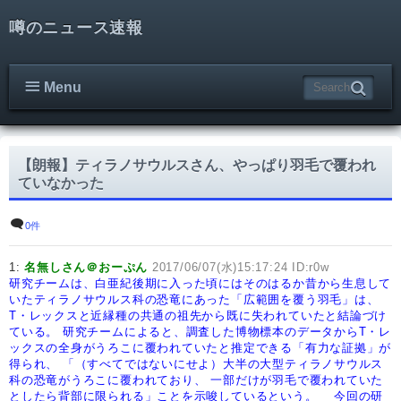
噂のニュース速報
Menu
【朗報】ティラノサウルスさん、やっぱり羽毛で覆われ
ていなかった
0件
1:
名無しさん＠おーぷん
2017/06/07(水)15:17:24 ID:r0w
研究チームは、白亜紀後期に入った頃にはそのはるか昔から生息して
いたティラノサウルス科の恐竜にあった「広範囲を覆う羽毛」は、
T・レックスと近縁種の共通の祖先から既に失われていたと結論づけ
ている。
研究チームによると、調査した博物標本のデータからT・レ
ックスの全身がうろこに覆われていたと推定できる「有力な証拠」が
得られ、
「（すべてではないにせよ）大半の大型ティラノサウルス
科の恐竜がうろこに覆われており、
一部だけが羽毛で覆われていた
としたら背部に限られる」ことを示唆しているという。
今回の研