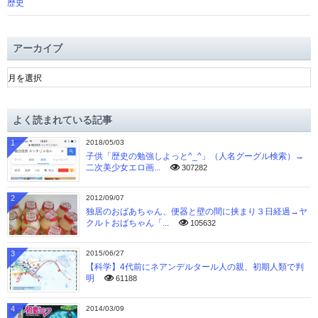
歴史
アーカイブ
ア
ー
カ
イ
よく読まれている記事
ブ
1
2018/05/03
子供「歴史の勉強しよっと^_^」（人名グーグル検索）→
二次美少女エロ画...
307282
2
2012/09/07
独居のおばあちゃん、便器と壁の間に挟まり３日経過→ヤ
クルトおばちゃん「...
105632
3
2015/06/27
【科学】4代前にネアンデルタール人の親、初期人類で判
明
61188
4
2014/03/09