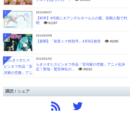
3
2015/06/27
【科学】4代前にネアンデルタール人の親、初期人類で判
明
61187
4
2014/03/09
【新聞】「初音ミク特別号」4月9日発売
46285
5
2013/01/02
らき☆すたスピンオフ作品「宮河家の空腹」アニメ化決
定！聖地・鷲宮神社の...
35010
購読 / シェア