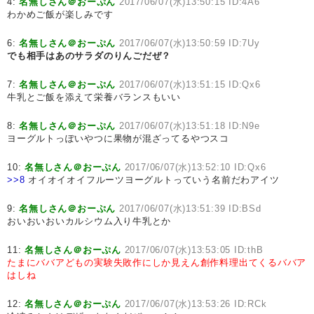
4:
名無しさん＠おーぷん
2017/06/07(水)13:50:15 ID:4A6
わかめご飯が楽しみです
6:
名無しさん＠おーぷん
2017/06/07(水)13:50:59 ID:7Uy
でも相手はあのサラダのりんごだぜ？
7:
名無しさん＠おーぷん
2017/06/07(水)13:51:15 ID:Qx6
牛乳とご飯を添えて栄養バランスもいい
8:
名無しさん＠おーぷん
2017/06/07(水)13:51:18 ID:N9e
ヨーグルトっぽいやつに果物が混ざってるやつスコ
10:
名無しさん＠おーぷん
2017/06/07(水)13:52:10 ID:Qx6
>>8
オイオイオイフルーツヨーグルトっていう名前だわアイツ
9:
名無しさん＠おーぷん
2017/06/07(水)13:51:39 ID:BSd
おいおいおいカルシウム入り牛乳とか
11:
名無しさん＠おーぷん
2017/06/07(水)13:53:05 ID:thB
たまにババアどもの実験失敗作にしか見えん創作料理出てくるババア
はしね
12:
名無しさん＠おーぷん
2017/06/07(水)13:53:26 ID:RCk