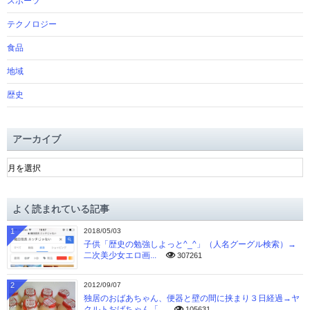
スポーツ
テクノロジー
食品
地域
歴史
アーカイブ
ア
ー
カ
イ
よく読まれている記事
ブ
1
2018/05/03
子供「歴史の勉強しよっと^_^」（人名グーグル検索）→
二次美少女エロ画...
307261
2
2012/09/07
独居のおばあちゃん、便器と壁の間に挟まり３日経過→ヤ
クルトおばちゃん「...
105631