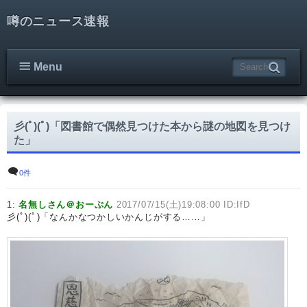
噂のニュース速報
Menu
彡(ﾟ)(ﾟ)「図書館で偶然見つけた本から謎の地図を見つけ
た」
0件
1:
名無しさん＠おーぷん
2017/07/15(土)19:08:00 ID:IfD
彡(ﾟ)(ﾟ)「なんかなつかしいかんじがする……」