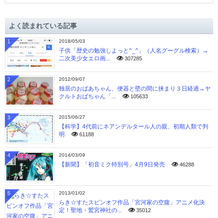
カ
イ
よく読まれている記事
ブ
1
2018/05/03
子供「歴史の勉強しよっと^_^」（人名グーグル検索）→
二次美少女エロ画...
307285
2
2012/09/07
独居のおばあちゃん、便器と壁の間に挟まり３日経過→ヤ
クルトおばちゃん「...
105633
3
2015/06/27
【科学】4代前にネアンデルタール人の親、初期人類で判
明
61188
4
2014/03/09
【新聞】「初音ミク特別号」4月9日発売
46288
5
2013/01/02
らき☆すたスピンオフ作品「宮河家の空腹」アニメ化決
定！聖地・鷲宮神社の...
35012