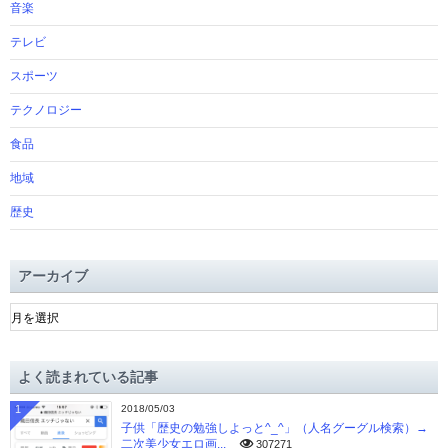
音楽
テレビ
スポーツ
テクノロジー
食品
地域
歴史
アーカイブ
ア
ー
カ
イ
よく読まれている記事
ブ
1
2018/05/03
子供「歴史の勉強しよっと^_^」（人名グーグル検索）→
二次美少女エロ画...
307271