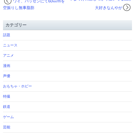
ワイ、バッセンにて60㎞/mを
空振りし無事脂肪
大好きなんやが
カテゴリー
話題
ニュース
アニメ
漫画
声優
おもちゃ・ホビー
特撮
鉄道
ゲーム
芸能