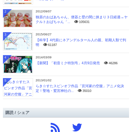
2
2012/09/07
独居のおばあちゃん、便器と壁の間に挟まり３日経過→ヤ
クルトおばちゃん「...
105631
3
2015/06/27
【科学】4代前にネアンデルタール人の親、初期人類で判
明
61187
4
2014/03/09
【新聞】「初音ミク特別号」4月9日発売
46286
5
2013/01/02
らき☆すたスピンオフ作品「宮河家の空腹」アニメ化決
定！聖地・鷲宮神社の...
35010
購読 / シェア