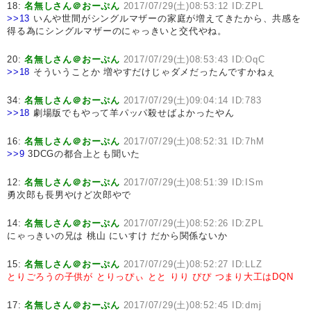
18:
名無しさん＠おーぷん
2017/07/29(土)08:53:12 ID:ZPL
>>13
いんや世間がシングルマザーの家庭が増えてきたから、共感を
得る為にシングルマザーのにゃっきいと交代やね。
20:
名無しさん＠おーぷん
2017/07/29(土)08:53:43 ID:OqC
>>18
そういうことか 増やすだけじゃダメだったんですかねぇ
34:
名無しさん＠おーぷん
2017/07/29(土)09:04:14 ID:783
>>18
劇場版でもやって羊パッパ殺せばよかったやん
16:
名無しさん＠おーぷん
2017/07/29(土)08:52:31 ID:7hM
>>9
3DCGの都合上とも聞いた
12:
名無しさん＠おーぷん
2017/07/29(土)08:51:39 ID:ISm
勇次郎も長男やけど次郎やで
14:
名無しさん＠おーぷん
2017/07/29(土)08:52:26 ID:ZPL
にゃっきいの兄は 桃山 にいすけ だから関係ないか
15:
名無しさん＠おーぷん
2017/07/29(土)08:52:27 ID:LLZ
とりごろうの子供が
とりっぴぃ
とと
りり
ぴぴ
つまり大工はDQN
17:
名無しさん＠おーぷん
2017/07/29(土)08:52:45 ID:dmj