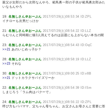
親父が太郎だから次郎なんやろ、範馬勇一郎の子供が範馬勇次郎みた
いなもんやろ
19:
名無しさん＠おーぷん
2017/07/29(土)08:53:34 ID:ZPL
イチローも次男だっけか
21:
名無しさん＠おーぷん
2017/07/29(土)08:54:22 ID:LLZ
らむりんと同時期に猫3人消えてるのは話題にも上がらない本当の闇
23:
名無しさん＠おーぷん
2017/07/29(土)08:54:43 ID:OqC
>>21
あのいじめっ子か？
28:
名無しさん＠おーぷん
2017/07/29(土)08:58:19 ID:LLZ
>>23
それな
30:
名無しさん＠おーぷん
2017/07/29(土)09:00:25 ID:v8B
>>21
ドットカラクサパイズリーか
22:
名無しさん＠おーぷん
2017/07/29(土)08:54:39 ID:ISm
しまじろう「ラム肉はパクーで」
24:
名無しさん＠おーぷん
2017/07/29(土)08:56:22 ID:ZPL
呼び方もパパママ、父ちゃん母ちゃん、お父さんお母さんと需要に答