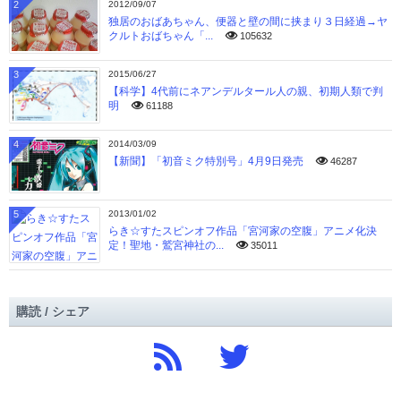
2
2012/09/07
独居のおばあちゃん、便器と壁の間に挟まり３日経過→ヤ
クルトおばちゃん「...
105632
3
2015/06/27
【科学】4代前にネアンデルタール人の親、初期人類で判
明
61188
4
2014/03/09
【新聞】「初音ミク特別号」4月9日発売
46287
5
2013/01/02
らき☆すたスピンオフ作品「宮河家の空腹」アニメ化決
定！聖地・鷲宮神社の...
35011
購読 / シェア