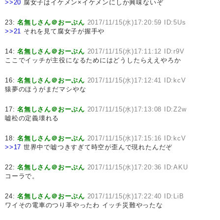
>>20
腐女子はイケメン×イケメンにしか興味ないぞ
23:
名無しさん＠おーぷん
2017/11/15(水)17:20:59 ID:5Us
>>21
それを見て腐女子が握手や
14:
名無しさん＠おーぷん
2017/11/15(水)17:11:12 ID:r9V
ここでイッチが主役になるためにはどうしたらええやろか
16:
名無しさん＠おーぷん
2017/11/15(水)17:12:41 ID:kcV
猿夢のほうがまだマシやな
17:
名無しさん＠おーぷん
2017/11/15(水)17:13:08 ID:Z2w
嘘松の定義壊れる
18:
名無しさん＠おーぷん
2017/11/15(水)17:15:16 ID:kcV
>>17
世界中で嘘つきすぎて時空が歪んで現れたんだぞ
22:
名無しさん＠おーぷん
2017/11/15(水)17:20:36 ID:AKU
コーラで。
24:
名無しさん＠おーぷん
2017/11/15(水)17:22:40 ID:LiB
ワイその電車のつり革やったわ イッチ災難やったな