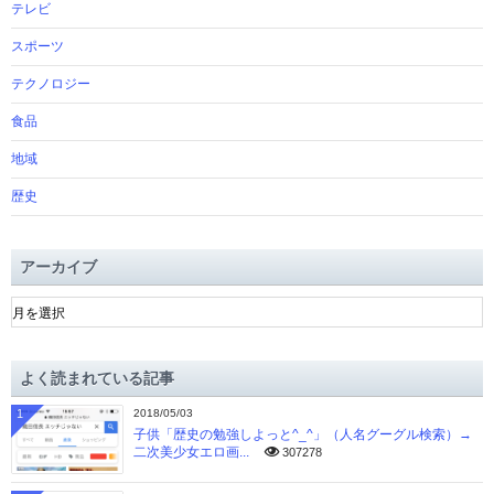
テレビ
スポーツ
テクノロジー
食品
地域
歴史
アーカイブ
ア
ー
カ
イ
よく読まれている記事
ブ
1
2018/05/03
子供「歴史の勉強しよっと^_^」（人名グーグル検索）→
二次美少女エロ画...
307278