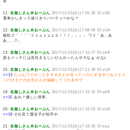
草
11:
名無しさん＠おーぷん
2017/11/15(水)17:05:30 ID:s4B
電車かしきって成りきりパーティーかな？
12:
名無しさん＠おーぷん
2017/11/15(水)17:08:59 ID:sUA
嘘松ズ「「「「イェェェェェエ！！！」」」」 ワイ「あ…あ
あ……!!」
13:
名無しさん＠おーぷん
2017/11/15(水)17:10:27 ID:aA8
誰もイッチには見向きもしいひんかったんやろなぁ かなc
15:
名無しさん＠おーぷん
2017/11/15(水)17:11:38 ID:sUA
>>13
たぶんワイのことキモオタとか言ってバカにするやつをイケメ
ンのオタクのお兄さんが論破してくれるやで
19:
名無しさん＠おーぷん
2017/11/15(水)17:15:16 ID:aA8
>>15
あれ？優しい世界…
20:
名無しさん＠おーぷん
2017/11/15(水)17:16:03 ID:sUA
>>19
それ見て腐女子が拍手や
21:
名無しさん＠おーぷん
2017/11/15(水)17:19:20 ID:eyq