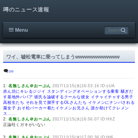
噂のニュース速報
Menu
ワイ、嘘松電車に乗ってしまうwwwwwwwwwwww
0件
1:
名無しさん＠おーぷん
2017/11/15(水)16:53:16 ID:sUA
赤ん坊にキレるジジイ
スタンディングオベーションする乗客
騒ぎだ
す基地外ババア
彼氏を論破するクールな彼女
イチャイチャする男子
高校生たち
それを見て握手するOLさんたち
イケメンにナンパされる
腐女子
おそ松パーカー着たイケメンお兄さん
誰か助けてクレメン
ス……
2:
名無しさん＠おーぷん
2017/11/15(水)16:56:07 ID:HXZ
正論吐くガキがいない
3:
名無しさん＠おーぷん
2017/11/15(水)17:00:36 ID:fH6