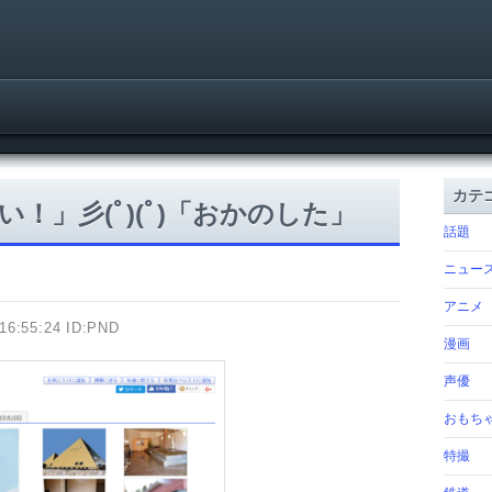
カテ
！」彡(ﾟ)(ﾟ)「おかのした」
話題
ニュー
アニメ
16:55:24 ID:PND
漫画
声優
おもち
特撮