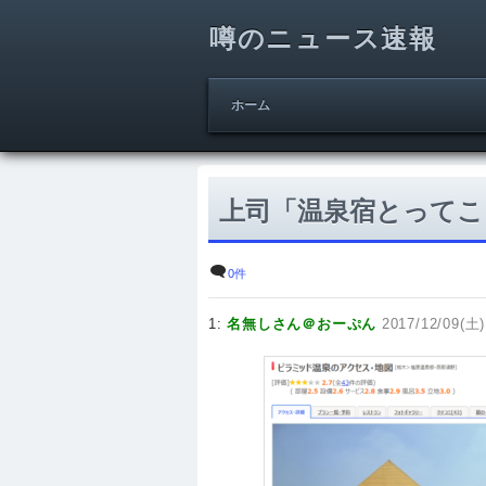
噂のニュース速報
ホーム
上司「温泉宿とってこい
0件
1:
名無しさん＠おーぷん
2017/12/09(土)