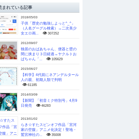
読まれている記事
2018/05/03
子供「歴史の勉強しよっと^_^」
（人名グーグル検索）→二次美少
女エロ画...
307252
2012/09/07
独居のおばあちゃん、便器と壁の
間に挟まり３日経過→ヤクルトお
ばちゃん「...
105629
2015/06/27
【科学】4代前にネアンデルタール
人の親、初期人類で判明
61185
2014/03/09
【新聞】「初音ミク特別号」4月9
日発売
46283
2013/01/02
らき☆すたスピンオフ作品「宮河
家の空腹」アニメ化決定！聖地・
鷲宮神社の...
35008