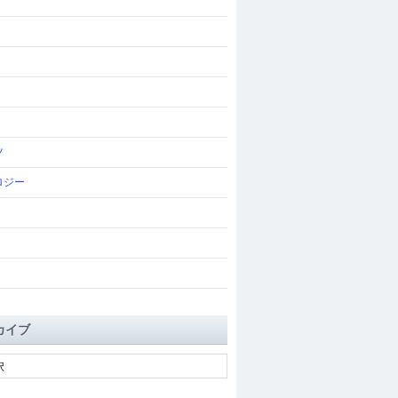
ツ
ロジー
カイブ