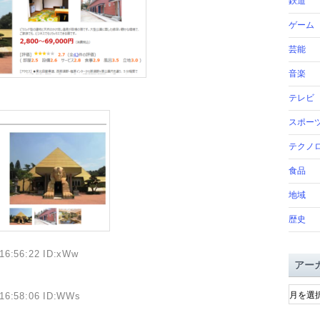
鉄道
ゲーム
芸能
音楽
テレビ
スポー
テクノ
食品
地域
歴史
16:56:22 ID:xWw
アー
ア
)16:58:06 ID:WWs
ー
カ