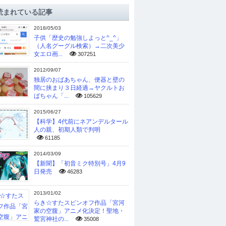
読まれている記事
2018/05/03
子供「歴史の勉強しよっと^_^」
（人名グーグル検索）→二次美少
女エロ画...
307251
2012/09/07
独居のおばあちゃん、便器と壁の
間に挟まり３日経過→ヤクルトお
ばちゃん「...
105629
2015/06/27
【科学】4代前にネアンデルタール
人の親、初期人類で判明
61185
2014/03/09
【新聞】「初音ミク特別号」4月9
日発売
46283
2013/01/02
らき☆すたスピンオフ作品「宮河
家の空腹」アニメ化決定！聖地・
鷲宮神社の...
35008