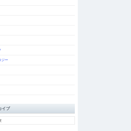
ツ
ロジー
カイブ