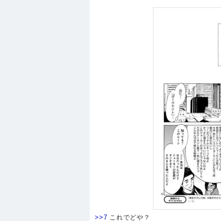
>>7
これでどや？