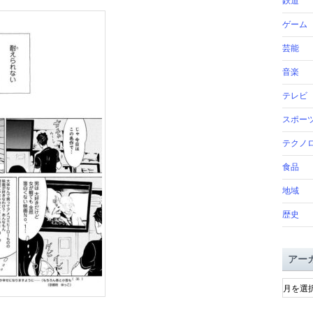
鉄道
ゲーム
芸能
音楽
テレビ
スポー
テクノ
食品
地域
歴史
アー
ア
ー
カ