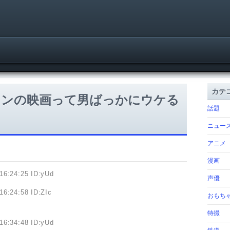
カテ
ランの映画って男ばっかにウケる
話題
ニュー
アニメ
漫画
16:24:25 ID:yUd
声優
16:24:58 ID:ZIc
おもち
特撮
16:34:48 ID:yUd