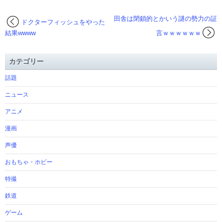
田舎は閉鎖的とかいう謎の勢力の証
ドクターフィッシュをやった
結果wwww
言ｗｗｗｗｗｗ
カテゴリー
話題
ニュース
アニメ
漫画
声優
おもちゃ・ホビー
特撮
鉄道
ゲーム