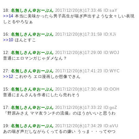
18:
名無しさん＠おーぷん
2017/12/20(水)17:33:46 ID:saY
>>14
本当に美味かったら男子高生が喘ぎ声出すような女々しい表現
しとるやろなぁ
16:
名無しさん＠おーぷん
2017/12/20(水)17:31:59 ID:XJi
>>10
ほんとすこ
12:
名無しさん＠おーぷん
2017/12/20(水)17:29:00 ID:WOJ
普通にエロマンガじゃダメなん？
27:
名無しさん＠おーぷん
2017/12/20(水)17:41:23 ID:WYC
>>12
これやろ エロ漫画しか想像できん
15:
名無しさん＠おーぷん
2017/12/20(水)17:30:49 ID:OOH
普通にまんさんを作者にしたら売れそう
17:
名無しさん＠おーぷん
2017/12/20(水)17:33:22 ID:goZ
『野原みさえ ママ友ランチの流儀』のほうがいいと思うわ
19:
名無しさん＠おーぷん
2017/12/20(水)17:34:29 ID:aVU
あの喘ぎ声だしながらくってるの嫌い うっま・・ってやつ