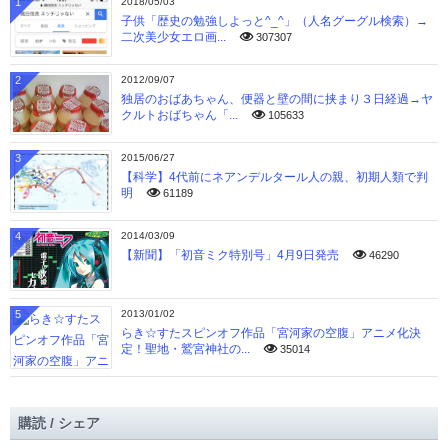
1
2018/05/03
子供「歴史の勉強しよっと^_^」（人名グーグル検索）→
二次美少女エロ画...
307307
2
2012/09/07
独居のおばあちゃん、便器と壁の間に挟まり３日経過→ヤ
クルトおばちゃん「...
105633
3
2015/06/27
【科学】4代前にネアンデルタール人の親、初期人類で判
明
61189
4
2014/03/09
【新聞】「初音ミク特別号」4月9日発売
46290
5
2013/01/02
らき☆すたスピンオフ作品「宮河家の空腹」アニメ化決
定！聖地・鷲宮神社の...
35014
購読 / シェア