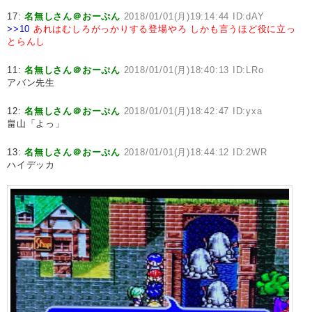
17:
名無しさん＠おーぷん
2018/01/01(月)19:14:44 ID:dAY
>>10
あれはむしろがっかりする登場やろ
しかも言うほど役に立っ
とらんし
11:
名無しさん＠おーぷん
2018/01/01(月)18:40:13 ID:LRo
アバン先生
12:
名無しさん＠おーぷん
2018/01/01(月)18:42:47 ID:yxa
畠山「よっ」
13:
名無しさん＠おーぷん
2018/01/01(月)18:44:12 ID:2WR
ハイデッカ