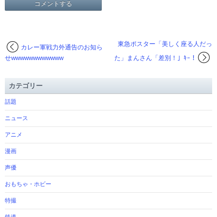
東急ポスター「美しく座る人だっ
カレー軍戦力外通告のお知ら
せwwwwwwwwwwww
た」まんさん「差別！」ｷｰ！
カテゴリー
話題
ニュース
アニメ
漫画
声優
おもちゃ・ホビー
特撮