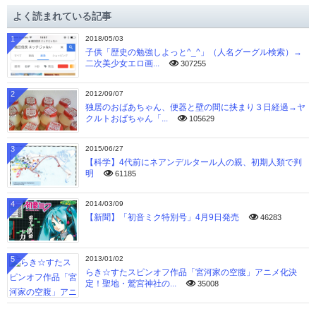
イ
よく読まれている記事
ブ
1
2018/05/03
子供「歴史の勉強しよっと^_^」（人名グーグル検索）→
二次美少女エロ画...
307255
2
2012/09/07
独居のおばあちゃん、便器と壁の間に挟まり３日経過→ヤ
クルトおばちゃん「...
105629
3
2015/06/27
【科学】4代前にネアンデルタール人の親、初期人類で判
明
61185
4
2014/03/09
【新聞】「初音ミク特別号」4月9日発売
46283
5
2013/01/02
らき☆すたスピンオフ作品「宮河家の空腹」アニメ化決
定！聖地・鷲宮神社の...
35008