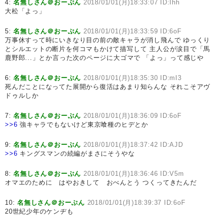
4:
名無しさん＠おーぷん
2018/01/01(月)18:33:07 ID:Ihh
大松「よっ」
5:
名無しさん＠おーぷん
2018/01/01(月)18:33:59 ID:6oF
万事休すって時にいきなり目の前の敵キャラが消し飛んで ゆっくり
とシルエットの断片を何コマもかけて描写して 主人公が涙目で「馬
鹿野郎...」とか言った次のページに大ゴマで 「よっ」って感じや
6:
名無しさん＠おーぷん
2018/01/01(月)18:35:30 ID:mI3
死んだことになってた展開から復活はあまり知らんな それこそアヴ
ドゥルしか
7:
名無しさん＠おーぷん
2018/01/01(月)18:36:09 ID:6oF
>>6
強キャラでもないけど東京喰種のヒデとか
9:
名無しさん＠おーぷん
2018/01/01(月)18:37:42 ID:AJD
>>6
キングスマンの続編がまさにそうやな
8:
名無しさん＠おーぷん
2018/01/01(月)18:36:46 ID:V5m
オマエのために はやおきして おべんとう つくってきたんだ
10:
名無しさん＠おーぷん
2018/01/01(月)18:39:37 ID:6oF
20世紀少年のケンヂも