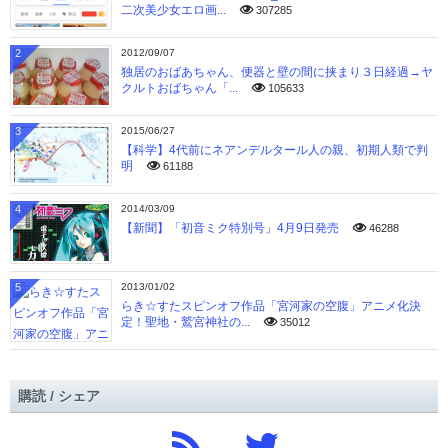
二次美少女エロ画...
307285
2
2012/09/07
独居のおばあちゃん、便器と壁の間に挟まり３日経過→ヤ
クルトおばちゃん「...
105633
3
2015/06/27
【科学】4代前にネアンデルタール人の親、初期人類で判
明
61188
4
2014/03/09
【新聞】「初音ミク特別号」4月9日発売
46288
5
2013/01/02
らき☆すたスピンオフ作品「宮河家の空腹」アニメ化決
定！聖地・鷲宮神社の...
35012
購読 / シェア