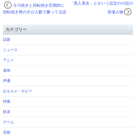
「黒人美女」とかいう設定の小説の
今川焼きと回転焼き圧倒的に
回転焼き勢の方が人数で勝ってる説
登場人物
カテゴリー
話題
ニュース
アニメ
漫画
声優
おもちゃ・ホビー
特撮
鉄道
ゲーム
芸能