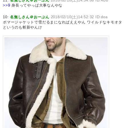
11:
名無しさん＠おーぷん
2018/02/10(土)14:54:06 ID:4Bb
>>9
身長ってやっぱ大事なんやな
10:
名無しさん＠おーぷん
2018/02/10(土)14:52:32 ID:doa
ボマージャケットで雪だるまになればええやん ワイルドなキモオタ
というのも斬新やんけ