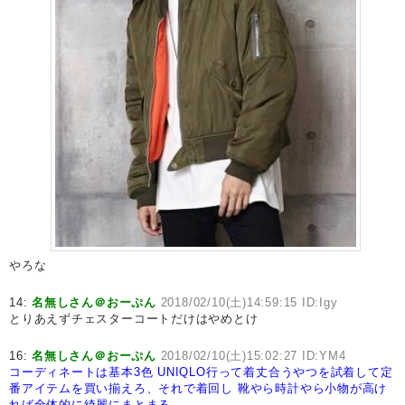
やろな
14:
名無しさん＠おーぷん
2018/02/10(土)14:59:15 ID:Igy
とりあえずチェスターコートだけはやめとけ
16:
名無しさん＠おーぷん
2018/02/10(土)15:02:27 ID:YM4
コーディネートは基本3色
UNIQLO行って着丈合うやつを試着して定
番アイテムを買い揃えろ、それで着回し
靴やら時計やら小物が高け
れば全体的に綺麗にまとまる