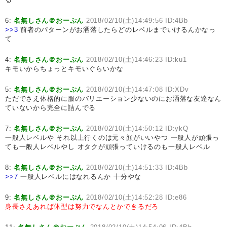
6:
名無しさん＠おーぷん
2018/02/10(土)14:49:56 ID:4Bb
>>3
前者のパターンがお洒落したらどのレベルまでいけるんかなっ
て
4:
名無しさん＠おーぷん
2018/02/10(土)14:46:23 ID:ku1
キモいからちょっとキモいぐらいかな
5:
名無しさん＠おーぷん
2018/02/10(土)14:47:08 ID:XDv
ただでさえ体格的に服のバリエーション少ないのにお洒落な友達なん
ていないから完全に詰んでる
7:
名無しさん＠おーぷん
2018/02/10(土)14:50:12 ID:ykQ
一般人レベルや それ以上行くのは元々顔がいいやつ 一般人が頑張っ
ても一般人レベルやし オタクが頑張っていけるのも一般人レベル
8:
名無しさん＠おーぷん
2018/02/10(土)14:51:33 ID:4Bb
>>7
一般人レベルにはなれるんか 十分やな
9:
名無しさん＠おーぷん
2018/02/10(土)14:52:28 ID:e86
身長さえあれば体型は努力でなんとかできるだろ