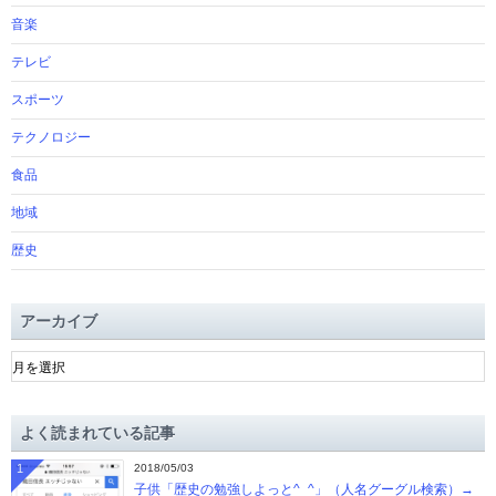
音楽
テレビ
スポーツ
テクノロジー
食品
地域
歴史
アーカイブ
ア
ー
カ
イ
よく読まれている記事
ブ
1
2018/05/03
子供「歴史の勉強しよっと^_^」（人名グーグル検索）→