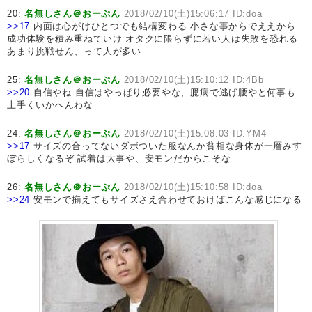
20:
名無しさん＠おーぷん
2018/02/10(土)15:06:17 ID:doa
>>17
内面は心がけひとつでも結構変わる 小さな事からでええから
成功体験を積み重ねていけ オタクに限らずに若い人は失敗を恐れる
あまり挑戦せん、って人が多い
25:
名無しさん＠おーぷん
2018/02/10(土)15:10:12 ID:4Bb
>>20
自信やね 自信はやっぱり必要やな、臆病で逃げ腰やと何事も
上手くいかへんわな
24:
名無しさん＠おーぷん
2018/02/10(土)15:08:03 ID:YM4
>>17
サイズの合ってないダボついた服なんか貧相な身体が一層みす
ぼらしくなるぞ 試着は大事や、安モンだからこそな
26:
名無しさん＠おーぷん
2018/02/10(土)15:10:58 ID:doa
>>24
安モンで揃えてもサイズさえ合わせておけばこんな感じになる