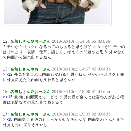
12:
名無しさん＠おーぷん
2018/02/10(土)14:55:55 ID:beh
キモいからオタクになるってのもあると思うけど オタクがキモいの
はそれより、表情、仕草、話し方、考え方の問題やと思う 外やなく
て内面から溢れ出とるねん
13:
名無しさん＠おーぷん
2018/02/10(土)14:57:45 ID:4Bb
>>12
外見を変えれば内面も変わると思うねん せやからオタクも先
に外見変えたら内面も変わると思うんや
15:
名無しさん＠おーぷん
2018/02/10(土)15:00:41 ID:doa
>>13
最初に内面変えて、どうぞ 見た目が全てとは言わんがある程
度は表情などの見た目で察せるで
17:
名無しさん＠おーぷん
2018/02/10(土)15:03:02 ID:4Bb
>>15
内面変える努力もしっかりせなあかんな 内面変わらんとまた
外見も元に戻りそうやし