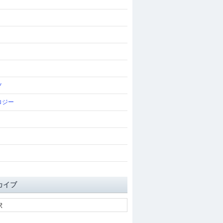
ツ
ロジー
カイブ