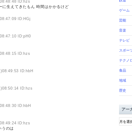
鉄道
08:48:48 ID:hzs
ーに生えてきたもん 時間はかかるけど
ゲーム
08:47:09 ID:HGj
芸能
音楽
08:47:10 ID:pH0
テレビ
スポー
08:48:15 ID:hzs
テクノ
食品
)08:49:53 ID:hbH
地域
)08:50:14 ID:hzs
歴史
08:48:30 ID:hbH
アー
ア
08:49:24 ID:hzs
ー
いうのは
カ