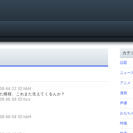
カテ
話題
ニュー
アニメ
08:44:22 ID:hbH
漫画
った模様、これまた生えてくるんか？
08:46:58 ID:hzs
声優
おもち
08:48:04 ID:hbH
特撮