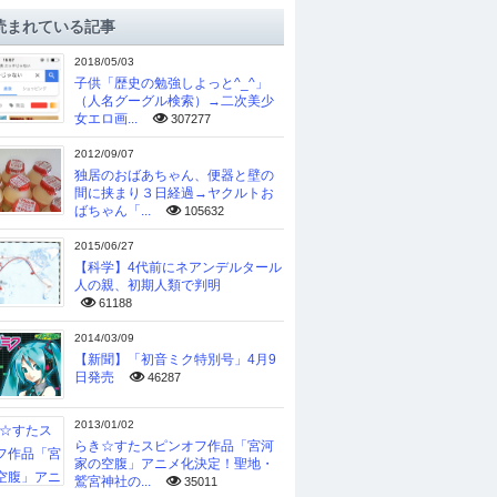
読まれている記事
2018/05/03
子供「歴史の勉強しよっと^_^」
（人名グーグル検索）→二次美少
女エロ画...
307277
2012/09/07
独居のおばあちゃん、便器と壁の
間に挟まり３日経過→ヤクルトお
ばちゃん「...
105632
2015/06/27
【科学】4代前にネアンデルタール
人の親、初期人類で判明
61188
2014/03/09
【新聞】「初音ミク特別号」4月9
日発売
46287
2013/01/02
らき☆すたスピンオフ作品「宮河
家の空腹」アニメ化決定！聖地・
鷲宮神社の...
35011