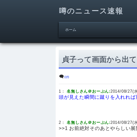
噂のニュース速報
ホーム
貞子って画面から出て
0件
1：
名無しさん＠おーぷん:
2014/08/27(水
頭が見えた瞬間に蹴りを入れれば
2：
名無しさん＠おーぷん:
2014/08/27(水
>>1 お前絶対そのあとやらしい