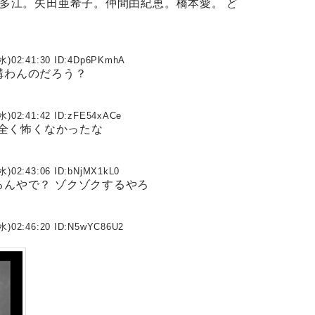
木村多江。矢田亜希子。仲間由紀恵。橋本愛。 ど
水)02:41:30 ID:
4Dp6PKmhA
も構わんのだろう？
水)02:41:42 ID:
zFE54xACe
全く怖くなかったな
水)02:43:06 ID:
bNjMX1kL0
てるんやで？ ゾクゾクするやろ
水)02:46:20 ID:
N5wYC86U2