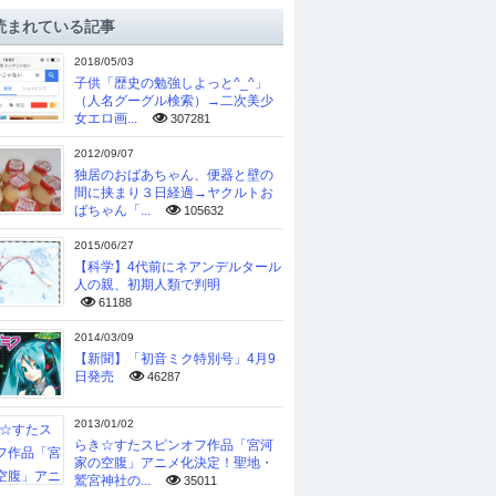
読まれている記事
2018/05/03
子供「歴史の勉強しよっと^_^」
（人名グーグル検索）→二次美少
女エロ画...
307281
2012/09/07
独居のおばあちゃん、便器と壁の
間に挟まり３日経過→ヤクルトお
ばちゃん「...
105632
2015/06/27
【科学】4代前にネアンデルタール
人の親、初期人類で判明
61188
2014/03/09
【新聞】「初音ミク特別号」4月9
日発売
46287
2013/01/02
らき☆すたスピンオフ作品「宮河
家の空腹」アニメ化決定！聖地・
鷲宮神社の...
35011