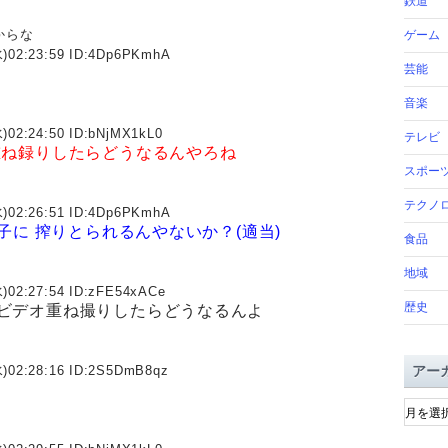
鉄道
からな
ゲーム
)02:23:59 ID:
4Dp6PKmhA
芸能
音楽
)02:24:50 ID:
bNjMX1kL0
テレビ
重ね録りしたらどうなるんやろね
スポー
テクノ
)02:26:51 ID:
4Dp6PKmhA
子に
搾りとられるんやないか？(適当)
食品
地域
)02:27:54 ID:
zFE54xACe
歴史
ビデオ重ね撮りしたらどうなるんよ
)02:28:16 ID:
2S5DmB8qz
アー
ア
ー
カ