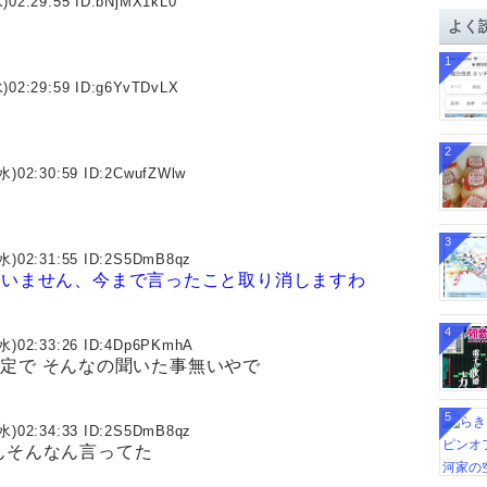
)02:29:55 ID:
bNjMX1kL0
イ
よく
ブ
1
)02:29:59 ID:
g6YvTDvLX
2
水)02:30:59 ID:
2CwufZWlw
3
水)02:31:55 ID:
2S5DmB8qz
すいません、今まで言ったこと取り消しますわ
4
水)02:33:26 ID:
4Dp6PKmhA
グの設定で そんなの聞いた事無いやで
5
水)02:34:33 ID:
2S5DmB8qz
ぶんそんなん言ってた