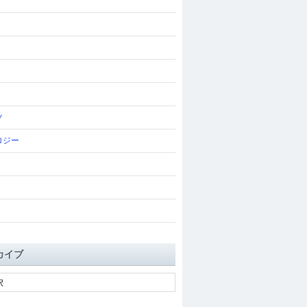
ツ
ロジー
カイブ