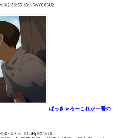
水)02:38:55 ID:
N5wYC86U2
ばっきゃろーこれが一番の
水)02:39:51 ID:
bNjMX1kL0