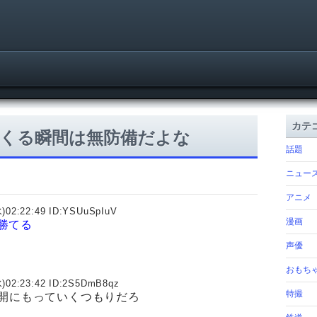
カテ
くる瞬間は無防備だよな
話題
ニュー
アニメ
)02:22:49 ID:
YSUuSpIuV
漫画
勝てる
声優
おもち
)02:23:42 ID:
2S5DmB8qz
特撮
展開にもっていくつもりだろ