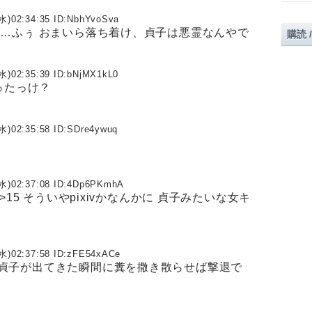
水)02:34:35 ID:
NbhYvoSva
……ふぅ おまいら落ち着け、貞子は悪霊なんやで
購読 
水)02:35:39 ID:
bNjMX1kL0
ったっけ？
水)02:35:58 ID:
SDre4ywuq
水)02:37:08 ID:
4Dp6PKmhA
>15 そういやpixivかなんかに 貞子みたいな女キ
水)02:37:58 ID:
zFE54xACe
貞子が出てきた瞬間に糞を撒き散らせば撃退で