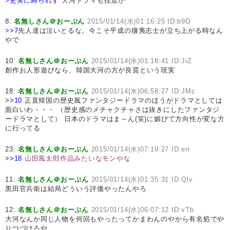
>史実に縛られず
大河ドラマも捏造か
8:
名無しさん＠おーぷん
2015/01/14(水)01:16:25 ID:b9D
>>7
先人達は泣いとるな。今こそ平成の攘夷志士が立ち上がる時なん
やで
10:
名無しさん＠おーぷん
2015/01/14(水)01:18:41 ID:JiZ
創作お人形遊びなら、韓国大河の方が良質という現実
18:
名無しさん＠おーぷん
2015/01/14(水)06:58:27 ID:JMc
>>10
正直韓国の歴史風ファンタジードラマのほうがドラマとしては
面白いわ・・・ （歴史感のメチャクチャさは抜きにしたファンタジ
ードラマとして） 日本のドラマはま～ん(笑)に媚びて方向性が変な方
に行ってる
23:
名無しさん＠おーぷん
2015/01/14(水)07:19:27 ID:err
>>18
山田風太郎作品みたいなモンやな
11:
名無しさん＠おーぷん
2015/01/14(水)01:35:31 ID:Qlv
黒田官兵衛は結局どういう評価やったんやろ
12:
名無しさん＠おーぷん
2015/01/14(水)06:07:12 ID:vTb
大河なんか同じ人物を何回もやったってかまわんのやから有名処でや
りつづけろや