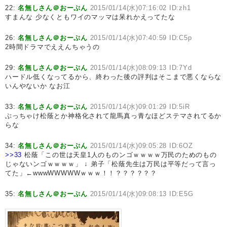
22:
名無しさん＠おーぷん
2015/01/14(水)07:16:02 ID:zh1
すまんな 少なくともワイのマッマは呆れかえってたな
26:
名無しさん＠おーぷん
2015/01/14(水)07:40:59 ID:C5p
2時間ドラマでええんちゃうの
29:
名無しさん＠おーぷん
2015/01/14(水)08:09:13 ID:7Yd
ハードル低くなってるから、終わった後の評判はそこまで悪くならな
いんやないか なお江
33:
名無しさん＠おーぷん
2015/01/14(水)09:01:29 ID:5iR
ぶっちゃけ松蔭とか神格化されて龍馬真っ青なほどステマされてるか
らな
34:
名無しさん＠おーぷん
2015/01/14(水)09:05:28 ID:6OZ
>>33
松蔭「この世は天皇1人のものンゴｗｗｗｗ万民のためのもの
じゃないンゴｗｗｗｗ」 ↓ 弟子「松蔭先生は万民は平等だって言っ
てた」←wwwWWWWWｗｗｗ！！？？？？？？
35:
名無しさん＠おーぷん
2015/01/14(水)09:08:13 ID:E5G