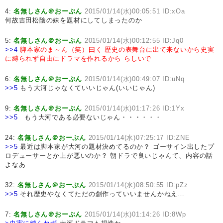
4:
名無しさん＠おーぷん
2015/01/14(水)00:05:51 ID:xOa
何故吉田松陰の妹を題材にしてしまったのか
5:
名無しさん＠おーぷん
2015/01/14(水)00:12:55 ID:Jq0
>>4
脚本家のま～ん（笑）曰く
歴史の表舞台に出て来ないから史実
に縛られず自由にドラマを作れるから
らしいで
6:
名無しさん＠おーぷん
2015/01/14(水)00:49:07 ID:uNq
>>5
もう大河じゃなくていいじゃん(いいじゃん)
9:
名無しさん＠おーぷん
2015/01/14(水)01:17:26 ID:1Yx
>>5
もう大河である必要ないじゃん・・・・・・
24:
名無しさん＠おーぷん
2015/01/14(水)07:25:17 ID:ZNE
>>5
最近は脚本家が大河の題材決めてるのか？ ゴーサイン出したプ
ロデューサーとか上が悪いのか？ 朝ドラで良いじゃんて、内容の話
よなあ
32:
名無しさん＠おーぷん
2015/01/14(水)08:50:55 ID:pZz
>>5
それ歴史やなくてただの創作っていいませんかねえ…
7:
名無しさん＠おーぷん
2015/01/14(水)01:14:26 ID:8Wp