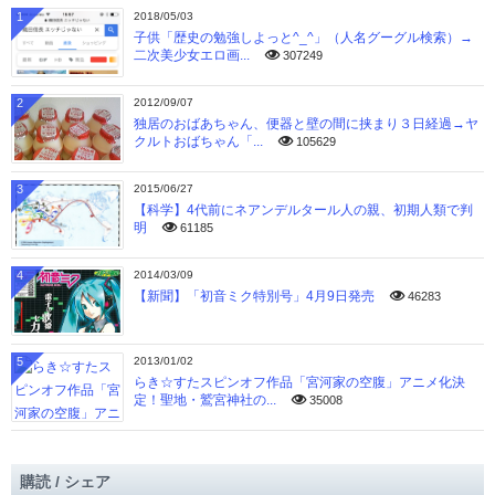
1
2018/05/03
子供「歴史の勉強しよっと^_^」（人名グーグル検索）→
二次美少女エロ画...
307249
2
2012/09/07
独居のおばあちゃん、便器と壁の間に挟まり３日経過→ヤ
クルトおばちゃん「...
105629
3
2015/06/27
【科学】4代前にネアンデルタール人の親、初期人類で判
明
61185
4
2014/03/09
【新聞】「初音ミク特別号」4月9日発売
46283
5
2013/01/02
らき☆すたスピンオフ作品「宮河家の空腹」アニメ化決
定！聖地・鷲宮神社の...
35008
購読 / シェア