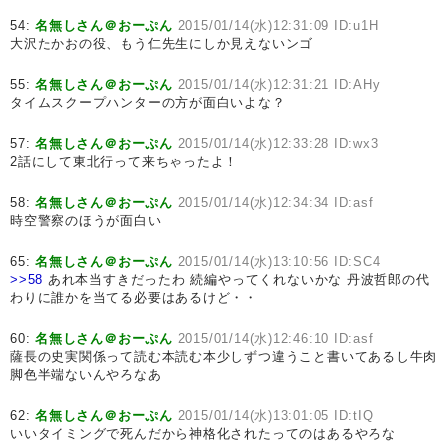
54:
名無しさん＠おーぷん
2015/01/14(水)12:31:09 ID:u1H
大沢たかおの役、もう仁先生にしか見えないンゴ
55:
名無しさん＠おーぷん
2015/01/14(水)12:31:21 ID:AHy
タイムスクープハンターの方が面白いよな？
57:
名無しさん＠おーぷん
2015/01/14(水)12:33:28 ID:wx3
2話にして東北行って来ちゃったよ！
58:
名無しさん＠おーぷん
2015/01/14(水)12:34:34 ID:asf
時空警察のほうが面白い
65:
名無しさん＠おーぷん
2015/01/14(水)13:10:56 ID:SC4
>>58
あれ本当すきだったわ 続編やってくれないかな 丹波哲郎の代
わりに誰かを当てる必要はあるけど・・
60:
名無しさん＠おーぷん
2015/01/14(水)12:46:10 ID:asf
薩長の史実関係って読む本読む本少しずつ違うこと書いてあるし牛肉
脚色半端ないんやろなあ
62:
名無しさん＠おーぷん
2015/01/14(水)13:01:05 ID:tIQ
いいタイミングで死んだから神格化されたってのはあるやろな