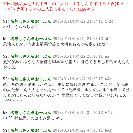
吉田松陰の妹を大河ドラマの主人公にするなんて
竹下登の孫(ＤＡＩ
ＧＯ)を大河ドラマの主人公にするくらい無謀やろ
51:
名無しさん＠おーぷん
2015/01/14(水)12:21:57 ID:SMq
>>49
うぃっしゅ！
50:
名無しさん＠おーぷん
2015/01/14(水)12:21:08 ID:clo
天地人とかいう史上最悪学芸会大河もあるから多少はね？
52:
名無しさん＠おーぷん
2015/01/14(水)12:26:16 ID:asf
史実があやふやな人物ほど脚本家が盛大に脚色できるし都合がええん
やろな。
53:
名無しさん＠おーぷん
2015/01/14(水)12:29:55 ID:eAx
尚、その妹と結婚した久坂、 争いに負け自殺する。 これだけなら義
の人だが、別の人と子供を作っていた模様。今回の大河の作者って歴
史とかほとんど知らないんか？ 黒歴史まったなしの昼メロになるん
だが・・・
56:
名無しさん＠おーぷん
2015/01/14(水)12:32:10 ID:ENU
>>53
都合悪いのはもみ消しやろ
59:
名無しさん＠おーぷん
2015/01/14(水)12:44:15 ID:eAx