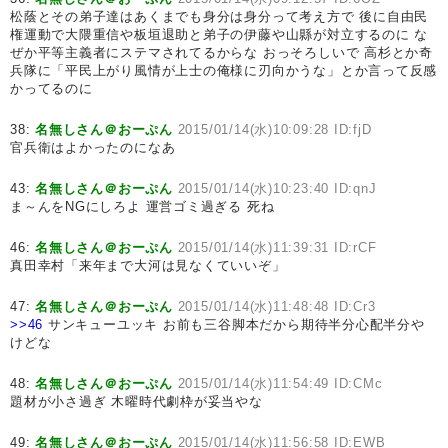
松蔭とその弟子達はあくまでも身分は身分って考え方で 後に自由民
権運動で大隈重信や板垣退助と弟子の伊藤や山縣が対立するのに な
ぜか平等主義者にステマされてるからな おっそろしいで 高杉とか奇
兵隊に「平民上がり風情が上士の俺様に刃向かうな」とか言って反感
かってるのに
38:
名無しさん＠おーぷん
2015/01/14(水)10:09:28 ID:fjD
官兵衛はよかったのになあ
43:
名無しさん＠おーぷん
2015/01/14(水)10:23:40 ID:qnJ
ま～んをNGにしろよ 運営ゴミ過ぎる 死ね
46:
名無しさん＠おーぷん
2015/01/14(水)11:39:31 ID:rCF
真田幸村「来年まで大河は見なくていいぞ」
47:
名無しさん＠おーぷん
2015/01/14(水)11:48:48 ID:Cr3
>>46
サンキューユッキ お前も三谷脚本だから期待半分心配半分や
けどな
48:
名無しさん＠おーぷん
2015/01/14(水)11:54:49 ID:CMc
題材が小さ過ぎ 木曜時代劇枠が妥当やな
49:
名無しさん＠おーぷん
2015/01/14(水)11:56:58 ID:EWB