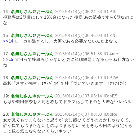
14:
名無しさん＠おーぷん
2015/01/14(水)06:24:33 ID:PI9
視聴率は2話目にして13%台になった模様 あの清盛ですら6話なのに
な
15:
名無しさん＠おーぷん
2015/01/14(水)06:46:08 ID:ZNE
>>14
ローカル過ぎるし、大河である必要がないんだよなぁ
17:
名無しさん＠おーぷん
2015/01/14(水)06:51:38 ID:4me
>>15
大河って枠組みじゃないと更に視聴率悪くなるからね仕方ない
ね
16:
名無しさん＠おーぷん
2015/01/14(水)06:49:19 ID:PfW
高杉「さすが先生」ｵｳﾉﾊﾟｺﾊﾟｺ 桂「ついていきます」ｲｸﾏﾂｲｸｲｸ
19:
名無しさん＠おーぷん
2015/01/14(水)07:03:14 ID:bE5
もはや織田信奈を大河と称してドラマ化してるのと大差ないレベル
20:
名無しさん＠おーぷん
2015/01/14(水)07:08:33 ID:dRe
女が見てもつまらないと思うが 女に媚びてどうのとかじゃなくて、
誰が観てもつまらないものはつまらない そもそも今回のは設定から
して観る気にならないくらいキツい