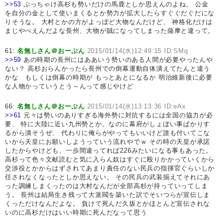
>>53
ぶっちゃけ高杉も勢いだけの馬鹿としか思えんのよね。 公金
を自分の金として使いまくるとか勢力が拡大したらすぐぐだぐだにな
りそうな。 大村とかの方がよっぽど大物なんだけど、 神格化だけは
まじやべえんだよな長州、大物が賊になってしまった薩摩と違って。
61:
名無しさん＠おーぷん
2015/01/14(水)12:49:15 ID:SMq
>>59
あの時期の長州にはああいう勢いのある人間が必要やったんや
ない？ 高杉おらんかったら長州での倒幕運動自体潰えてたんと違う
かな もしくは倒幕の時期が もっとあとになるか 明治維新後に必要
な人物かっていうとう～んって感じやけど
66:
名無しさん＠おーぷん
2015/01/14(水)13:13:36 ID:eAx
>>61
元々は勢いのありすぎる海外勢に対抗するには全国の協力が必
要、 特に大陸に近い九州勢とか。なのに幕府がしょぼい事ばかりす
るから潰そうぜ、 代わりに俺らがやってもいいけど誰も付いてこな
いから天皇にお願いしようっていう流れやでｗ その時の天皇が承諾
したからやけども、一歩間違ってれば226みたいになる事もあった。
高杉って色々文献読むと気に入らん奴はすぐに殴りかかっていくから
交渉役とかからはずされてあまり責任のない民兵の指揮官ぐらいしか
任されなくなったとしか思えない。 その民兵の武装揃えてそれにあ
った調練しまくったのは大村なんだが全部高杉が持っていってしま
う。 長州は結局生き残って大派閥を築いた訳でそいつらが宣伝しま
くっただけなんだよな。 負けて死んだ久坂とかほとんど宣伝されな
いのに高杉だけはいい時期に死んだなって思う