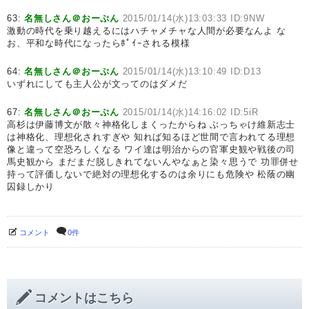
63:
名無しさん＠おーぷん
2015/01/14(水)13:03:33 ID:9NW
激動の時代を乗り越えるにはハチャメチャな人間が必要なんよ な
お、平和な時代になったらﾎﾟｲｰされる模様
64:
名無しさん＠おーぷん
2015/01/14(水)13:10:49 ID:D13
いずれにしても主人公が文ってのはダメだ
67:
名無しさん＠おーぷん
2015/01/14(水)14:16:02 ID:5iR
高杉は伊藤博文が散々神格化しまくったからね ぶっちゃけ維新志士
は神格化、理想化されすぎや 知れば知るほど世間で言われてる理想
像と違って空恐ろしくなる ワイ達は明治からの官軍史観や戦後の司
馬史観から まだまだ脱しきれてないんやなぁと染々思うで 功罪併せ
持って評価しないで絶対の理想化するのは余りにも危険や 松蔭の幽
囚録しかり
コメント
0件
コメントはこちら