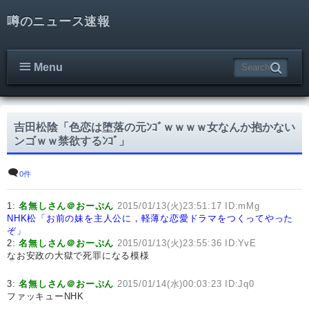
噂のニュース速報
Menu
吉田松陰「色恋は堕落の元ﾝｺﾞｗｗｗｗ女なんか抱かない
ンゴｗｗ禁欲するﾝｺﾞ」
0件
1:
名無しさん＠おーぷん
2015/01/13(火)23:51:17 ID:mMg
NHK松「お前の妹を主人公に，軽薄な恋愛ドラマをつくってやった
ぞ」
2:
名無しさん＠おーぷん
2015/01/13(火)23:55:36 ID:YvE
なお安政の大獄で死罪になる模様
3:
名無しさん＠おーぷん
2015/01/14(水)00:03:23 ID:Jq0
ファッキューNHK