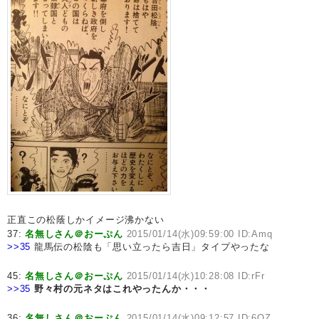
正直この松蔭しかイメージ沸かない
37:
名無しさん＠おーぷん
2015/01/14(水)09:59:00 ID:Amq
>>35
龍馬伝の松陰も「思い立ったら吉日」タイプやったな
45:
名無しさん＠おーぷん
2015/01/14(水)10:28:08 ID:rFr
>>35
野々村の元ネタはこれやったんか・・・
36:
名無しさん＠おーぷん
2015/01/14(水)09:12:57 ID:6OZ