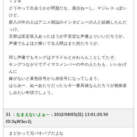
＞２８
どうやって出会うかが問題だな。接点ねーし。マジレスっぽい
けど。
新八の中の人はアニメ雑誌のインタビューの人と結婚したんだ
っけ。
旦那は安定収入あったほうが不安定な声優よりいいだろうが。
声優でもよほど稼いでる人間はまた別だろうが。
同じ声優でもキングはグラドルとかわらんことしてたぞ。
キングつながりでアイマスメンバーの中の人たちも、いいかげ
んに
嫁がないと黄色信号から赤信号になってしまう。
はらみー、ぬーあたりだったら今一番高値なんだろうが独身楽
しみたい年頃でしょう。
31 ：
なまえないよぉ～
：2012/08/05(日) 13:01:20.50
ID:3qW3ec2j
まどかって元バオバブだよな