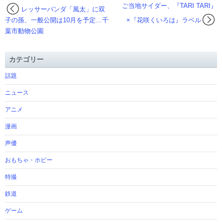
ご当地サイダー、『TARI TARI』
レッサーパンダ「風太」に双
子の孫、一般公開は10月を予定…千
×『花咲くいろは』ラベル
葉市動物公園
カテゴリー
話題
ニュース
アニメ
漫画
声優
おもちゃ・ホビー
特撮
鉄道
ゲーム