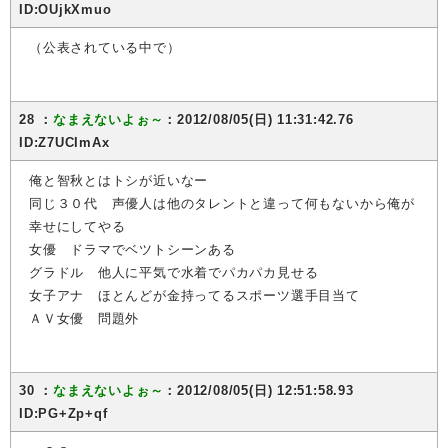
ID:OUjkXmuo
（公表されている中で）
28 ：
なまえないよぉ～
：2012/08/05(日) 11:31:42.76
ID:Z7UCImAx
俺と智秋とはトシが近いなー
同じ３０代 声優人は他のタレントと違って何もないから俺が
幸せにしてやる
女優 ドラマでベツトシーンある
グラドル 他人に平気で水着でパカパカ見せる
女子アナ ほとんどが金持ってるスポーツ選手目当て
ＡＶ女優 問題外
30 ：
なまえないよぉ～
：2012/08/05(日) 12:51:58.93
ID:PG+Zp+qf