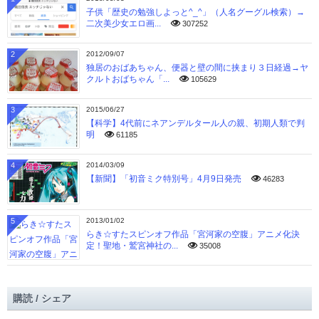
子供「歴史の勉強しよっと^_^」（人名グーグル検索）→
二次美少女エロ画...
307252
2
2012/09/07
独居のおばあちゃん、便器と壁の間に挟まり３日経過→ヤ
クルトおばちゃん「...
105629
3
2015/06/27
【科学】4代前にネアンデルタール人の親、初期人類で判
明
61185
4
2014/03/09
【新聞】「初音ミク特別号」4月9日発売
46283
5
2013/01/02
らき☆すたスピンオフ作品「宮河家の空腹」アニメ化決
定！聖地・鷲宮神社の...
35008
購読 / シェア