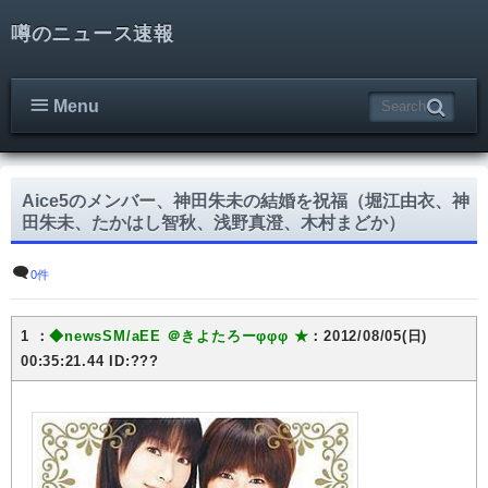
噂のニュース速報
Menu
Aice5のメンバー、神田朱未の結婚を祝福（堀江由衣、神
田朱未、たかはし智秋、浅野真澄、木村まどか）
0件
1 ：
◆newsSM/aEE
＠きよたろーφφφ ★
：2012/08/05(日)
00:35:21.44 ID:???