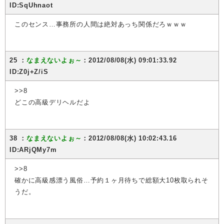
ID:SqUhnaot
このセンス…事務所の人間は絶対あっち関係だろｗｗｗ
25 ：
なまえないよぉ～
：2012/08/08(水) 09:01:33.92
ID:Z0j+Z/iS
>>8
どこの高級デリヘルだよ
38 ：
なまえないよぉ～
：2012/08/08(水) 10:02:43.16
ID:ARjQMy7m
>>8
確かに高級感漂う風俗…予約１ヶ月待ちで総額大10枚取られそ
うだ。