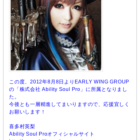
この度、2012年8月8日よりEARLY WING GROUP
の「株式会社 Ability Soul Pro」に所属となりまし
た。
今後とも一層精進してまいりますので、応援宜しく
お願いします！
喜多村英梨
Ability Soul Proオフィシャルサイト