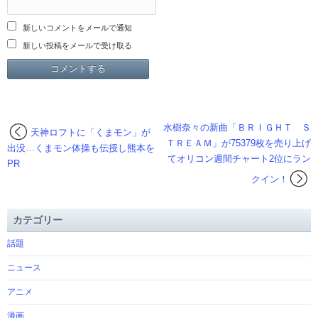
新しいコメントをメールで通知
新しい投稿をメールで受け取る
水樹奈々の新曲「ＢＲＩＧＨＴ Ｓ
天神ロフトに「くまモン」が
ＴＲＥＡＭ」が75379枚を売り上げ
出没…くまモン体操も伝授し熊本を
てオリコン週間チャート2位にラン
PR
クイン！
カテゴリー
話題
ニュース
アニメ
漫画