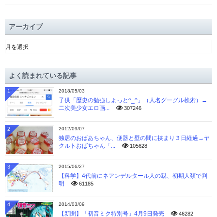
アーカイブ
ア
ー
カ
イ
よく読まれている記事
ブ
1
2018/05/03
子供「歴史の勉強しよっと^_^」（人名グーグル検索）→
二次美少女エロ画...
307246
2
2012/09/07
独居のおばあちゃん、便器と壁の間に挟まり３日経過→ヤ
クルトおばちゃん「...
105628
3
2015/06/27
【科学】4代前にネアンデルタール人の親、初期人類で判
明
61185
4
2014/03/09
【新聞】「初音ミク特別号」4月9日発売
46282