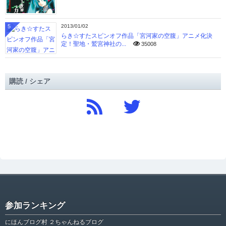
5
2013/01/02
らき☆すたスピンオフ作品「宮河家の空腹」アニメ化決
定！聖地・鷲宮神社の...
35008
購読 / シェア
参加ランキング
にほんブログ村 ２ちゃんねるブログ