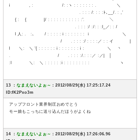
i , : /: :ヽ : : : : : : : . ＼
. : : : /: : : :ﾄ､__/. : ,′
{ : { |/ : : : : : : : : : : : :'. ＼
. : : : :/ :/: : :l_／: : /
l 人: . :､ / : : : : : i : : : : : : : ｉ ＼
/ . : : : :/ : : : :／ : : イ |
l ＼: ＼ '{ : : : : : : i : : : : : : : i : ＼ 丶
. / . : : : :/.: : :／ :／| │
:l ＼: ＼ : : : : : :i : : : : : : : : : ヽ
13 ：
なまえないよぉ～
：2012/08/29(水) 17:25:17.24
ID:fK2Pxo3m
アップフロント業界制圧おめでとう
モー娘もこっちに送り込んだほうがよくね
14 ：
なまえないよぉ～
：2012/08/29(水) 17:26:06.96