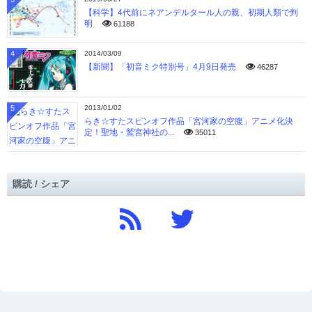
【科学】4代前にネアンデルタール人の親、初期人類で判
明
61188
4
2014/03/09
【新聞】「初音ミク特別号」4月9日発売
46287
5
2013/01/02
らき☆すたスピンオフ作品「宮河家の空腹」アニメ化決
定！聖地・鷲宮神社の...
35011
購読 / シェア