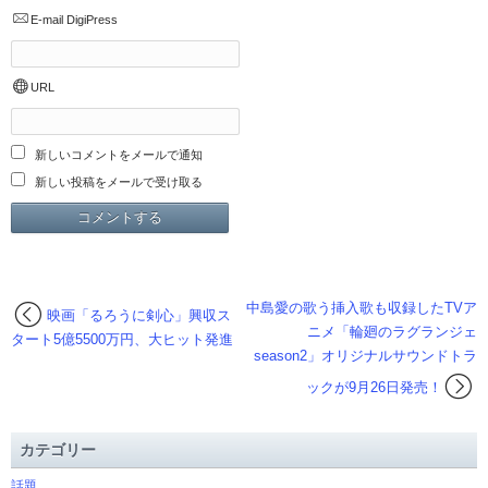
E-mail
DigiPress
URL
新しいコメントをメールで通知
新しい投稿をメールで受け取る
中島愛の歌う挿入歌も収録したTVア
映画「るろうに剣心」興収ス
ニメ「輪廻のラグランジェ
タート5億5500万円、大ヒット発進
season2」オリジナルサウンドトラ
ックが9月26日発売！
カテゴリー
話題