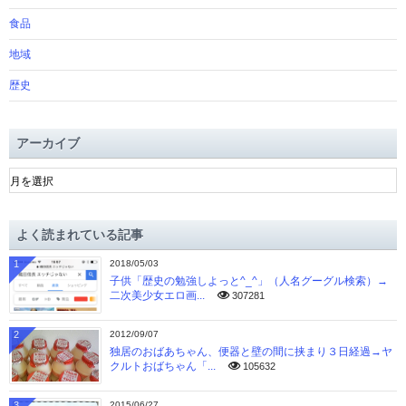
食品
地域
歴史
アーカイブ
ア
ー
カ
イ
よく読まれている記事
ブ
1
2018/05/03
子供「歴史の勉強しよっと^_^」（人名グーグル検索）→
二次美少女エロ画...
307281
2
2012/09/07
独居のおばあちゃん、便器と壁の間に挟まり３日経過→ヤ
クルトおばちゃん「...
105632
3
2015/06/27