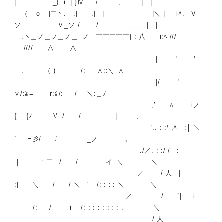
| _):ｉ | }Ⅳ / ,￣￣￣|￣|
（ ｏ |￣丶. .| .| | |＼ | iﾊ. V_
ソ . Ｖ_ソ /: ./ ..＿＿＿|＿|
.ヽ＿ノ＿ノ＿ノ＿_ノ ￣￣￣￣￣| : 八 i:ﾍ ///
////: ∧ ∧
.| :. '. ':
ゝ. （ ) /: ∧::＼_∧
.|/. . : '.
∨/:≧=- r:≦/: / ＼:＿ﾉ
.,′.. : :∧ .: :iノ
{::::{ﾉ V::/: / | 、
′.. : :/ ,ﾊ :│ ＼
`:::ｰ=彡/: / _ノ ､
./／. : :/ / :
:| ｀￣ /: / イ: ＼ ＼
／. . : :/ 人 |
:| ＼ /: / ＼ ´ /: : : : ＼ ＼
.／. . : : : : / `| :i
/: / i /: : : : : : : : . ＼
. . : : : :/ 人 │ :