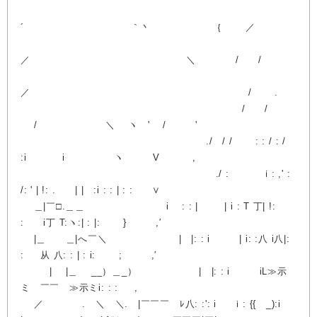
´ ｀丶 ｛ ／
／ ＼ / /
／ / .
/ /
/ ＼ ヽ ' / '
./ / / : : / : /
:i i ヽ V ,
./ : ｉ: ,' :
/: ' | !: . | | :i : : | : : ∨
＿|￣□.＿＿ i : : | | i : T 丁| !:
: i丁 T:ヽ:| : |: } ,′
|＿ ＿|へ￣＼ | |: : i | i: :八 i八|:
: 从 八: : | : i: ; ,′
| |＿ ゝ__）＿_） | |: : i iL≫示
ミ ￣￣ ≫示ミi: : : ,
／ . ＼ ＼. |￣￣￣ ﾚ八: :': i ｉ: {{ _):i