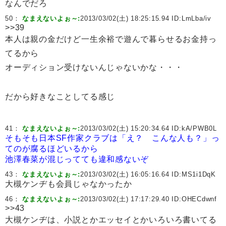
なんでだろ
50：
なまえないよぉ～:
2013/03/02(土) 18:25:15.94 ID:
LmLba/iv
>>39
本人は親の金だけど一生余裕で遊んで暮らせるお金持っ
てるから
オーディション受けないんじゃないかな・・・
だから好きなことしてる感じ
41：
なまえないよぉ～:
2013/03/02(土) 15:20:34.64 ID:
kA/PWB0L
そもそも日本SF作家クラブは「え？ こんな人も？」っ
てのが腐るほどいるから
池澤春菜が混じってても違和感ないぞ
43：
なまえないよぉ～:
2013/03/02(土) 16:05:16.64 ID:
MS1i1DqK
大槻ケンヂも会員じゃなかったか
46：
なまえないよぉ～:
2013/03/02(土) 17:17:29.40 ID:
OHECdwnf
>>43
大槻ケンヂは、小説とかエッセイとかいろいろ書いてる