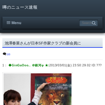
噂のニュース速報
Menu
池澤春菜さんが日本SF作家クラブの新会員に
0件
1：
◆GinGaOoo.. ＠銀河φ ★:
2013/03/01(金) 23:50:29.02 ID:
???