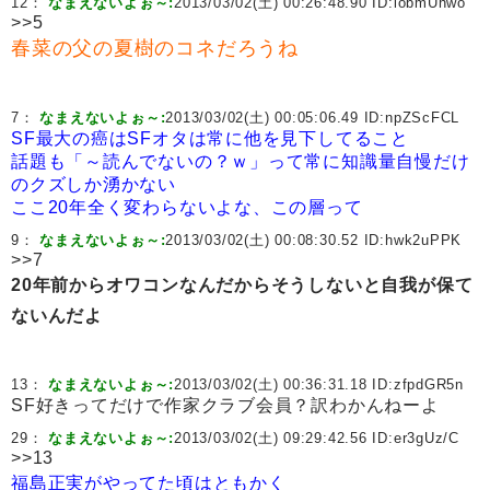
12：
なまえないよぉ～:
2013/03/02(土) 00:26:48.90 ID:
lobmUhwo
>>5
春菜の父の夏樹のコネだろうね
7：
なまえないよぉ～:
2013/03/02(土) 00:05:06.49 ID:
npZScFCL
SF最大の癌はSFオタは常に他を見下してること
話題も「～読んでないの？ｗ」って常に知識量自慢だけ
のクズしか湧かない
ここ20年全く変わらないよな、この層って
9：
なまえないよぉ～:
2013/03/02(土) 00:08:30.52 ID:
hwk2uPPK
>>7
20年前からオワコンなんだからそうしないと自我が保て
ないんだよ
13：
なまえないよぉ～:
2013/03/02(土) 00:36:31.18 ID:
zfpdGR5n
SF好きってだけで作家クラブ会員？訳わかんねーよ
29：
なまえないよぉ～:
2013/03/02(土) 09:29:42.56 ID:
er3gUz/C
>>13
福島正実がやってた頃はともかく