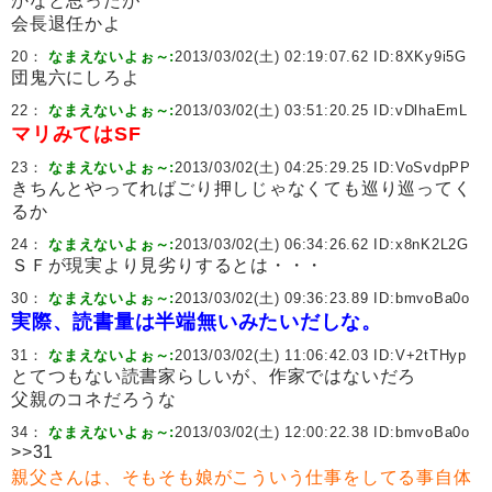
かなと思ったが
会長退任かよ
20：
なまえないよぉ～:
2013/03/02(土) 02:19:07.62 ID:
8XKy9i5G
団鬼六にしろよ
22：
なまえないよぉ～:
2013/03/02(土) 03:51:20.25 ID:
vDlhaEmL
マリみてはSF
23：
なまえないよぉ～:
2013/03/02(土) 04:25:29.25 ID:
VoSvdpPP
きちんとやってればごり押しじゃなくても巡り巡ってく
るか
24：
なまえないよぉ～:
2013/03/02(土) 06:34:26.62 ID:
x8nK2L2G
ＳＦが現実より見劣りするとは・・・
30：
なまえないよぉ～:
2013/03/02(土) 09:36:23.89 ID:
bmvoBa0o
実際、読書量は半端無いみたいだしな。
31：
なまえないよぉ～:
2013/03/02(土) 11:06:42.03 ID:
V+2tTHyp
とてつもない読書家らしいが、作家ではないだろ
父親のコネだろうな
34：
なまえないよぉ～:
2013/03/02(土) 12:00:22.38 ID:
bmvoBa0o
>>31
親父さんは、そもそも娘がこういう仕事をしてる事自体