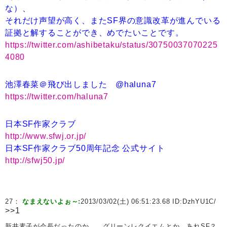
な）、
それだけ声望が高く、またSF界の意識改革が進んでいる
証拠と解することができ、めでたいことです。
https://twitter.com/ashibetaku/status/30750037070225
4080
池澤春菜＠飛び出しました @haluna7
https://twitter.com/haluna7
日本SF作家クラブ
http://www.sfwj.or.jp/
日本SF作家クラブ50周年記念 公式サイト
http://sfwj50.jp/
27：
なまえないよぉ～:
2013/03/02(土) 06:51:23.68 ID:
DzhYU1C/
>>1
新井素子が会長だったのか……グリーンレクイエムとか、あれSF？