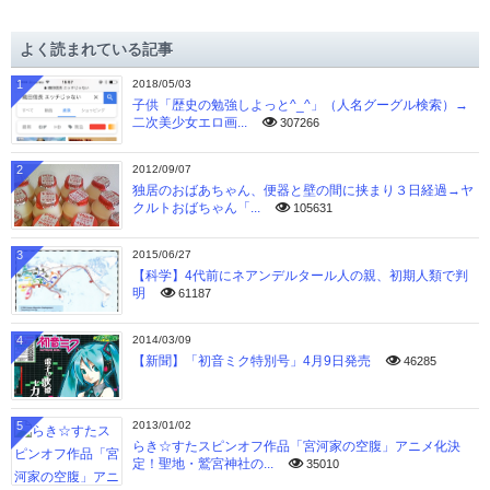
カ
イ
よく読まれている記事
ブ
1
2018/05/03
子供「歴史の勉強しよっと^_^」（人名グーグル検索）→
二次美少女エロ画...
307266
2
2012/09/07
独居のおばあちゃん、便器と壁の間に挟まり３日経過→ヤ
クルトおばちゃん「...
105631
3
2015/06/27
【科学】4代前にネアンデルタール人の親、初期人類で判
明
61187
4
2014/03/09
【新聞】「初音ミク特別号」4月9日発売
46285
5
2013/01/02
らき☆すたスピンオフ作品「宮河家の空腹」アニメ化決
定！聖地・鷲宮神社の...
35010