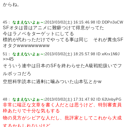
からね。
45：
なまえないよぉ～:
2013/03/02(土) 16:15:46.98 ID:
DDPn3oCW
SFオタは昔はアニメに難癖つけて得意がってた
今はラノベをターゲットにしてる
標的が代わっただけでやってる事は同じ それが糞虫SF
オタクwwwwwwwww
51：
なまえないよぉ～:
2013/03/02(土) 18:25:57.98 ID:
eKrx1N9J
>>45
そういう連中は日本のSFを終わらせたA級戦犯扱いでフ
ルボッコだろ
空想科学読本に過剰に噛みついた山本弘とかw
48：
なまえないよぉ～:
2013/03/02(土) 17:31:47.92 ID:
62UnbyPG
非常に端正な文章を書く人だとは思うけど、特別審査員
枠あたりで十分な気もする
物の見方がシビアな人だし、批評家としてこれから大成
するかもしれないけど、