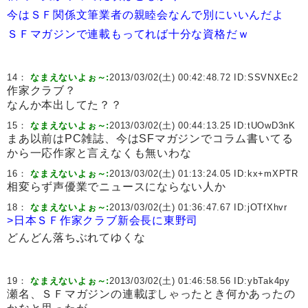
今はＳＦ関係文筆業者の親睦会なんで別にいいんだよ
ＳＦマガジンで連載もってれば十分な資格だｗ
14：
なまえないよぉ～:
2013/03/02(土) 00:42:48.72 ID:
SSVNXEc2
作家クラブ？
なんか本出してた？？
15：
なまえないよぉ～:
2013/03/02(土) 00:44:13.25 ID:
tUOwD3nK
まあ以前はPC雑誌、今はSFマガジンでコラム書いてる
から一応作家と言えなくも無いわな
16：
なまえないよぉ～:
2013/03/02(土) 01:13:24.05 ID:
kx+mXPTR
相変らず声優業でニュースにならない人か
18：
なまえないよぉ～:
2013/03/02(土) 01:36:47.67 ID:
jOTfXhvr
>日本ＳＦ作家クラブ新会長に東野司
どんどん落ちぶれてゆくな
19：
なまえないよぉ～:
2013/03/02(土) 01:46:58.56 ID:
ybTak4py
瀬名、ＳＦマガジンの連載ぽしゃったとき何かあったの