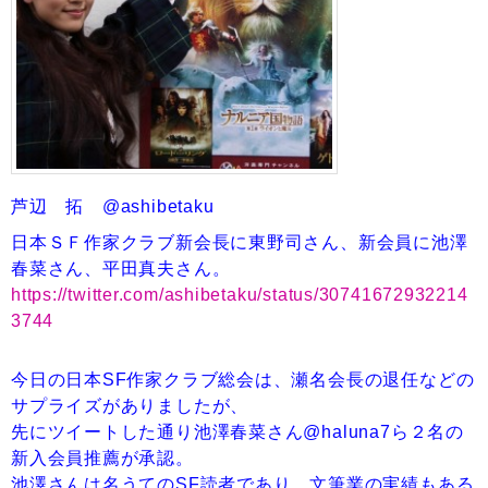
芦辺 拓 @ashibetaku
日本ＳＦ作家クラブ新会長に東野司さん、新会員に池澤
春菜さん、平田真夫さん。
https://twitter.com/ashibetaku/status/30741672932214
3744
今日の日本SF作家クラブ総会は、瀬名会長の退任などの
サプライズがありましたが、
先にツイートした通り池澤春菜さん@haluna7ら２名の
新入会員推薦が承認。
池澤さんは名うてのSF読者であり、文筆業の実績もある