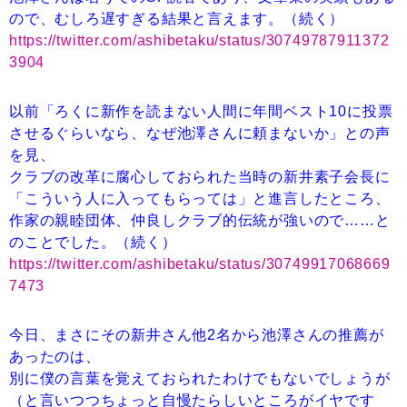
ので、むしろ遅すぎる結果と言えます。（続く）
https://twitter.com/ashibetaku/status/30749787911372
3904
以前「ろくに新作を読まない人間に年間ベスト10に投票
させるぐらいなら、なぜ池澤さんに頼まないか」との声
を見、
クラブの改革に腐心しておられた当時の新井素子会長に
「こういう人に入ってもらっては」と進言したところ、
作家の親睦団体、仲良しクラブ的伝統が強いので……と
のことでした。（続く）
https://twitter.com/ashibetaku/status/30749917068669
7473
今日、まさにその新井さん他2名から池澤さんの推薦が
あったのは、
別に僕の言葉を覚えておられたわけでもないでしょうが
（と言いつつちょっと自慢たらしいところがイヤです