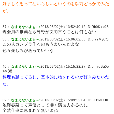
好ましく思ってないらしいというのを以前どっかでみた
が。
37：
なまえないよぉ～:
2013/03/02(土) 13:52:40.12 ID:
Rh0Kkx9B
現会員の推薦なら外野が文句言うことは何もない
38：
なまえないよぉ～:
2013/03/02(土) 15:06:02.55 ID:
5iyYVyCQ
この人ガンプラ作るのもうまいんだよな
色々楽しみがあっていいな
40：
なまえないよぉ～:
2013/03/02(土) 15:15:22.27 ID:
bmvoBa0o
>>38
料理も凝ってるし、基本的に物を作るのが好きみたいだ
な。
39：
なまえないよぉ～:
2013/03/02(土) 15:09:52.04 ID:
6iO1oFO0
池澤春菜って声優として凄く演技力あるのに
全然仕事に恵まれて無いよね