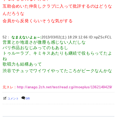
互助会めいた仲良しクラブに入って批評するのはどうな
んだろうな
会員から反発くらいそうな気がする
52：
なまえないよぉ～:
2013/03/02(土) 18:29:12.66 ID:
npZScFCL
営業とか地道さが微塵も感じない人だしな
バリ作品おなじみってのもあるし
トゥルーラブ、キミキスあたりも継続で役もらってたよ
ね
歌唱力も結構あって
渋谷でチュッでワイワイやってたころがピークなんかな
元スレ：
http://anago.2ch.net/test/read.cgi/moeplus/1362149429/
コメント
0件