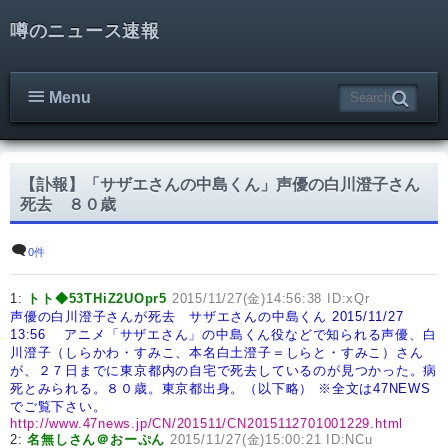
噂のニュース速報
Menu
【訃報】「サザエさんの中島くん」声優の白川澄子さん
死去 ８０歳
0件
1:
トト◆53THiZ2UOpr5
2015/11/27(金)14:56:38 ID:xQr
声優の白川澄子さんが死去 サザエさんの中島くん
2015/11/27
13:56
アニメ「サザエさん」の中島くん役などで知られる声優、白
川澄子（しらかわ・すみこ、本名白土澄子＝しらと・すみこ）さん
が、２７日までに東京都内の自宅で死去しているのが見つかった。病
死とみられる。８０歳。東京都出身。（以下略）
※全文は47NEWS
でご覧下さい。
http://www.47news.jp/CN/201511/CN2015112701001229.html
2:
名無しさん＠おーぷん
2015/11/27(金)15:00:21 ID:NCu