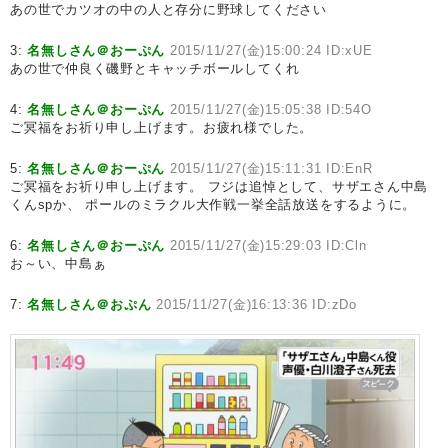
あの世でカツオの中の人と存分に野球してください
3:
名無しさん＠おーぷん
2015/11/27(金)15:00:24 ID:xUE
あの世で仲良く磯野とキャッチボールしてくれ
4:
名無しさん＠おーぷん
2015/11/27(金)15:05:38 ID:54O
ご冥福をお祈り申し上げます。お疲れ様でした。
5:
名無しさん＠おーぷん
2015/11/27(金)15:11:31 ID:EnR
ご冥福をお祈り申し上げます。 フジは追悼として、サザエさん中島
くんspか、 ポールのミラクル大作戦一挙全話放送をするように。
6:
名無しさん＠おーぷん
2015/11/27(金)15:29:03 ID:Cln
お～い、中島ぁ
7:
名無しさん＠おぷん
2015/11/27(金)16:13:36 ID:zDo