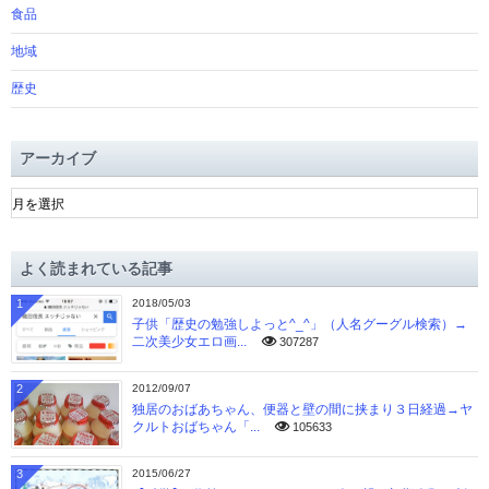
食品
地域
歴史
アーカイブ
ア
ー
カ
イ
よく読まれている記事
ブ
1
2018/05/03
子供「歴史の勉強しよっと^_^」（人名グーグル検索）→
二次美少女エロ画...
307287
2
2012/09/07
独居のおばあちゃん、便器と壁の間に挟まり３日経過→ヤ
クルトおばちゃん「...
105633
3
2015/06/27