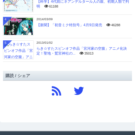
【科学】4代前にネアンデルタール人の親、初期人類で判
明
61188
4
2014/03/09
【新聞】「初音ミク特別号」4月9日発売
46288
5
2013/01/02
らき☆すたスピンオフ作品「宮河家の空腹」アニメ化決
定！聖地・鷲宮神社の...
35013
購読 / シェア