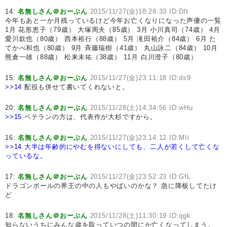
14:
名無しさん＠おーぷん
2015/11/27(金)18:28:33 ID:Dlt
今年もあと一か月残っているけど今年お亡くなりになった声優の一覧
1月 花形恵子（79歳） 大塚周夫（85歳） 3月 小川真司（74歳） 4月
愛川欽也（80歳） 西本裕行（88歳） 5月 滝田裕介（84歳） 6月 た
てかべ和也（80歳） 9月 斉藤瑞樹（41歳） 丸山詠二（84歳） 10月
熊倉一雄（88歳） 松来未祐（38歳） 11月 白川澄子（80歳）
15:
名無しさん＠おーぷん
2015/11/27(金)23:11:18 ID:ds9
>>14
配役も併せて書いてくれないと。
20:
名無しさん＠おーぷん
2015/11/28(土)14:34:56 ID:wHu
>>15
ベテランの方は、代表作が大杉ですから。
16:
名無しさん＠おーぷん
2015/11/27(金)23:14:12 ID:MIi
>>14
大半は年齢的にやむを得ないにしても、二人が若くして亡くな
っているな。
17:
名無しさん＠おーぷん
2015/11/27(金)23:52:23 ID:GfL
ドラゴンボールの界王の中の人もやばいのかな？ 急に降板してたけ
ど
18:
名無しさん＠おーぷん
2015/11/28(土)11:30:19 ID:qgk
知らないうちにみんな歳を取っていつの間にか亡くなってしまう。