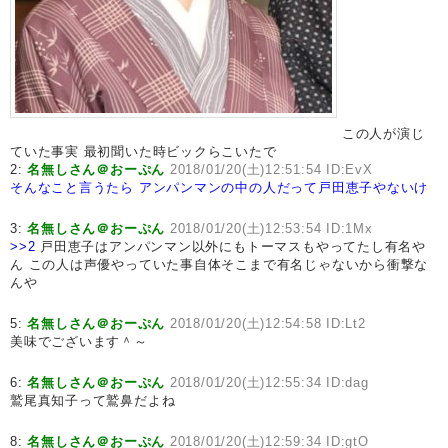
この人が演じ
ていた事実 最初聞いた時ビックらこいたで
2:
名無しさん＠おーぷん
2018/01/20(土)12:51:54 ID:EvX
そんなこと言うたら
アンパンマンの中の人だって戸田恵子やないけ
3:
名無しさん＠おーぷん
2018/01/20(土)12:53:54 ID:1Mx
>>2
戸田恵子はアンパンマン以外にもトーマスもやってたし有名や
ん この人は声優やっていた事自体そこまで有名じゃないから衝撃な
んや
5:
名無しさん＠おーぷん
2018/01/20(土)12:54:58 ID:Lt2
美味でございます＾～
6:
名無しさん＠おーぷん
2018/01/20(土)12:55:34 ID:dag
鷲尾真知子って鷲鼻だよね
8:
名無しさん＠おーぷん
2018/01/20(土)12:59:34 ID:gtO