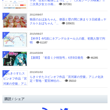
子供「歴史の勉強しよっと^_^」（人名グーグル検索）→
二次美少女エロ画...
307261
2
2012/09/07
独居のおばあちゃん、便器と壁の間に挟まり３日経過→ヤ
クルトおばちゃん「...
105631
3
2015/06/27
【科学】4代前にネアンデルタール人の親、初期人類で判
明
61187
4
2014/03/09
【新聞】「初音ミク特別号」4月9日発売
46285
5
2013/01/02
らき☆すたスピンオフ作品「宮河家の空腹」アニメ化決
定！聖地・鷲宮神社の...
35010
購読 / シェア