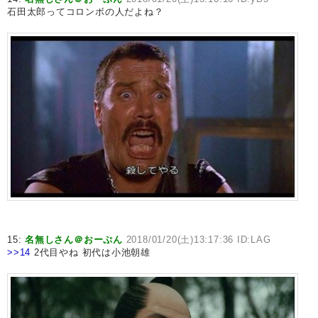
石田太郎ってコロンボの人だよね？
15:
名無しさん＠おーぷん
2018/01/20(土)13:17:36 ID:LAG
>>14
2代目やね 初代は小池朝雄