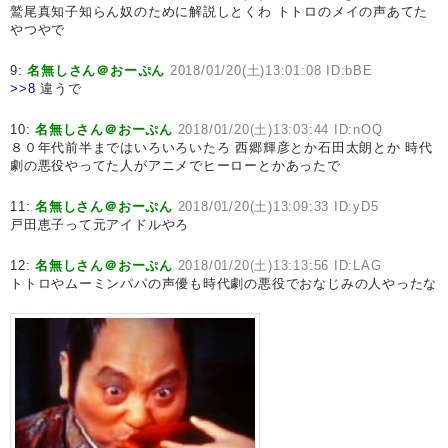
鷲尾真知子知らん奴のために解説しとくわ トトロのメイの声あてた
やつやで
9:
名無しさん＠おーぷん
2018/01/20(土)13:01:08 ID:bBE
>>8
違うで
10:
名無しさん＠おーぷん
2018/01/20(土)13:03:44 ID:nOQ
８０年代前半まではいろいろいたろ 西郷輝彦とか石田太朗とか 時代
劇の悪役やってた人がアニメでヒーローとかあったで
11:
名無しさん＠おーぷん
2018/01/20(土)13:09:33 ID:yD5
戸田恵子って元アイドルやろ
12:
名無しさん＠おーぷん
2018/01/20(土)13:13:56 ID:LAG
トトロやムーミンパパの声優も時代劇の悪役でおなじみの人やったな