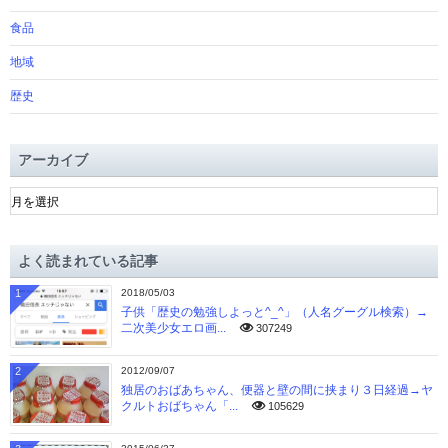
食品
地域
歴史
アーカイブ
ア
ー
カ
イ
よく読まれている記事
ブ
1
2018/05/03
子供「歴史の勉強しよっと^_^」（人名グーグル検索）→
二次美少女エロ画...
307249
2
2012/09/07
独居のおばあちゃん、便器と壁の間に挟まり３日経過→ヤ
クルトおばちゃん「...
105629