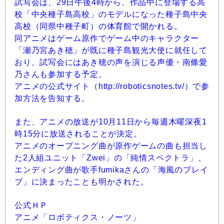
試写会は、29日午後4時から、作品中に登場する高
校「中央種子島高校」のモデルになった種子島中央
高校（同県中種子町）の体育館で開かれる。
同アニメはゲーム原作でゲーム中のキャラクター
「瀬乃宮あき穂」が既に種子島観光大使に就任して
おり、試写会にはあき穂の声を演じる声優・南條愛
乃さんも参加する予定。
アニメの公式サイト（http://roboticsnotes.tv/）で参
加方法を告知する。
また、アニメの放送が10月11日から毎週木曜深夜1
時15分に放送されることが決定。
アニメのオープニング曲が原作ゲームの曲も担当し
た2人組ユニット「Zwei」の「純情スペクトラ」、
エンディング曲が歌手fumikaさんの「海風のブレイ
ブ」に決まったことも明かされた。
公式ＨＰ
アニメ「ロボティクス・ノーツ」