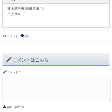
種子島中央高校[普通]40
バカスw
コメント
0件
コメントはこちら
コメント
*
名前
DigiPress