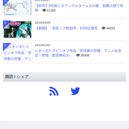
3
2015/06/27
【科学】4代前にネアンデルタール人の親、初期人類で判
明
61185
4
2014/03/09
【新聞】「初音ミク特別号」4月9日発売
46283
5
2013/01/02
らき☆すたスピンオフ作品「宮河家の空腹」アニメ化決
定！聖地・鷲宮神社の...
35008
購読 / シェア