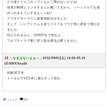
どの道スクエニのソフトなんて買わないけどね。
現実の時間とリンクするとか書いてるから、ソーシャルでも進
められるようにするんじゃね?
スマホでモーグリに探索依頼を出すとか。
そして、いいアイテムを拾うクスリをブラゲ並に課金で買わせ
るとか。
DLC入れるなら、2000円位で売れよ。
フルプライスで更に搾り取る商法は要りません。
28 ：
なまえないよぉ～
：2012/09/01(土) 14:26:45.10
ID:NWXXwp8t
初動30万本
トータルで50万本に届かずって所か。
コメント
0件