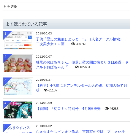
ア
ー
カ
イ
よく読まれている記事
ブ
1
2018/05/03
子供「歴史の勉強しよっと^_^」（人名グーグル検索）→
二次美少女エロ画...
307261
2
2012/09/07
独居のおばあちゃん、便器と壁の間に挟まり３日経過→ヤ
クルトおばちゃん「...
105631
3
2015/06/27
【科学】4代前にネアンデルタール人の親、初期人類で判
明
61187
4
2014/03/09
【新聞】「初音ミク特別号」4月9日発売
46285
5
2013/01/02
らき☆すたスピンオフ作品「宮河家の空腹」アニメ化決