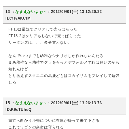
13 ：
なまえないよぉ～
：2012/09/01(土) 13:12:20.32
ID:YIvAKClM
FF13は最短でクリアして売っぱらった
FF13-2はクリアもしないで売っぱらった
リータンズは、、、多分買わない。
なんでいつまでも幼稚なシナリオしか作れないんだろ
まあ幼稚なら幼稚でグラをもっとデフォルメすれば良いのかも
知れんけど
とりあえずスクエニの馬鹿どもはスカイリムをプレイして勉強
しろ
15 ：
なまえないよぉ～
：2012/09/01(土) 13:26:13.76
ID:K9cTUheQ
滅亡へ向かう小売についに在庫が帰って来て下さる
これでワゴンの余命は守られる