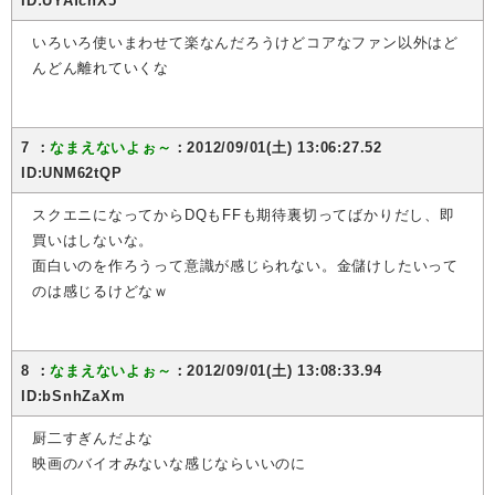
ID:UYAfcnX5
いろいろ使いまわせて楽なんだろうけどコアなファン以外はど
んどん離れていくな
7 ：
なまえないよぉ～
：2012/09/01(土) 13:06:27.52
ID:UNM62tQP
スクエニになってからDQもFFも期待裏切ってばかりだし、即
買いはしないな。
面白いのを作ろうって意識が感じられない。金儲けしたいって
のは感じるけどなｗ
8 ：
なまえないよぉ～
：2012/09/01(土) 13:08:33.94
ID:bSnhZaXm
厨二すぎんだよな
映画のバイオみないな感じならいいのに