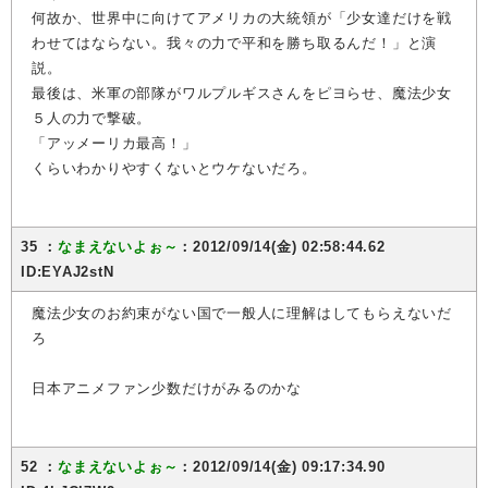
何故か、世界中に向けてアメリカの大統領が「少女達だけを戦
わせてはならない。我々の力で平和を勝ち取るんだ！」と演
説。
最後は、米軍の部隊がワルプルギスさんをピヨらせ、魔法少女
５人の力で撃破。
「アッメーリカ最高！」
くらいわかりやすくないとウケないだろ。
35 ：
なまえないよぉ～
：2012/09/14(金) 02:58:44.62
ID:EYAJ2stN
魔法少女のお約束がない国で一般人に理解はしてもらえないだ
ろ
日本アニメファン少数だけがみるのかな
52 ：
なまえないよぉ～
：2012/09/14(金) 09:17:34.90