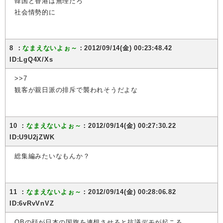
韓国と香港は無理だろ
社会情勢的に
8 ：
なまえないよぉ～
：2012/09/14(金) 00:23:48.42
ID:LgQ4X/Xs
>>7
観客が親日派の排斥で襲われそうだよな
10 ：
なまえないよぉ～
：2012/09/14(金) 00:27:30.22
ID:U9U2jZWK
総集編みたいなもんか？
11 ：
なまえないよぉ～
：2012/09/14(金) 00:28:06.82
ID:6vRvVnVZ
QBの顔が日本の国旗を連想させると抗議デモが起こる