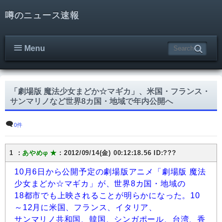
噂のニュース速報
Menu
「劇場版 魔法少女まどか☆マギカ」、米国・フランス・
サンマリノなど世界8カ国・地域で年内公開へ
0件
1 ：
あやめφ ★
：2012/09/14(金) 00:12:18.56 ID:???
10月6日から公開予定の劇場版アニメ「劇場版 魔法
少女まどか☆マギカ」が、世界8カ国・地域の
18都市でも上映されることが明らかになった。10
～12月に米国、フランス、イタリア、
サンマリノ共和国、韓国、シンガポール、台湾、香