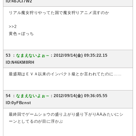
ID:4bJCl7W2
リアル魔女狩りやってた国で魔女狩りアニメ流すのか
>>2
黄色＝ぼっち
53 ：
なまえないよぉ～
：2012/09/14(金) 09:35:22.15
ID:N46KM8RH
最盛期はＥＶＡ以来のインパクト級とか言われてたのに……
54 ：
なまえないよぉ～
：2012/09/14(金) 09:36:05.55
ID:0yFBznst
最終回でゲームショウの盛り上がり盛り下がりAAみたいにシ
ーンとしてるのが目に浮かぶ