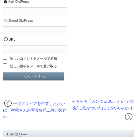
名前
DigiPress
E-mail
DigiPress
URL
新しいコメントをメールで通知
新しい投稿をメールで受け取る
そろそろ「ガンダムUC」という“現
一度グラビアを卒業したたか
象”に気がついたほうがいいのかも
はし智秋さんの写真集第二弾が製作
中！
カテゴリー