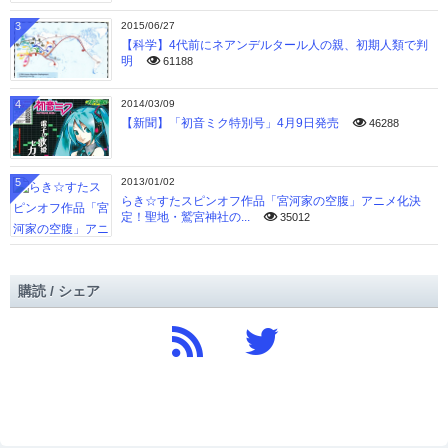
3
2015/06/27
【科学】4代前にネアンデルタール人の親、初期人類で判
明
61188
4
2014/03/09
【新聞】「初音ミク特別号」4月9日発売
46288
5
2013/01/02
らき☆すたスピンオフ作品「宮河家の空腹」アニメ化決
定！聖地・鷲宮神社の...
35012
購読 / シェア