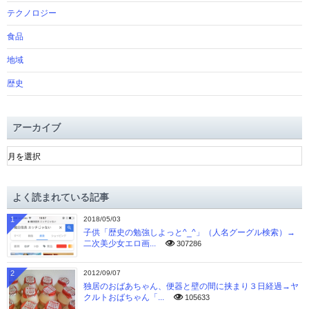
テクノロジー
食品
地域
歴史
アーカイブ
ア
ー
カ
イ
よく読まれている記事
ブ
1
2018/05/03
子供「歴史の勉強しよっと^_^」（人名グーグル検索）→
二次美少女エロ画...
307286
2
2012/09/07
独居のおばあちゃん、便器と壁の間に挟まり３日経過→ヤ
クルトおばちゃん「...
105633