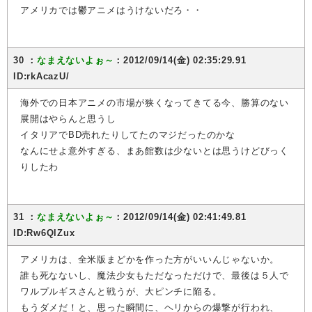
アメリカでは鬱アニメはうけないだろ・・
30 ：
なまえないよぉ～
：2012/09/14(金) 02:35:29.91
ID:rkAcazU/
海外での日本アニメの市場が狭くなってきてる今、勝算のない
展開はやらんと思うし
イタリアでBD売れたりしてたのマジだったのかな
なんにせよ意外すぎる、まあ館数は少ないとは思うけどびっく
りしたわ
31 ：
なまえないよぉ～
：2012/09/14(金) 02:41:49.81
ID:Rw6QlZux
アメリカは、全米版まどかを作った方がいいんじゃないか。
誰も死なないし、魔法少女もただなっただけで、最後は５人で
ワルプルギスさんと戦うが、大ピンチに陥る。
もうダメだ！と、思った瞬間に、ヘリからの爆撃が行われ、