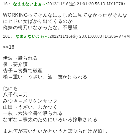
16：
なまえないよぉ～:
2012/11/16(金) 21:01:20.56 ID:
MYJC7Ifs
WORKINGってそんなにまじめに見てなかったがそんな
にヒドい女ばかり出てくるのか
俺妹の桐乃いなかったな。不思議
101：
なまえないよぉ～:
2012/11/16(金) 23:01:03.80 ID:
z86vV7RM
>>16
伊波→殴られる
泉→要介護
杏子→食費で破産
梢→重い、うざい、酒、技かけられる
他にも
八千代→刀
みつき→メリケンサック
山田→うざい、むかつく
一枝→六法全書で殴られる
なずな→宗太のためにいろいろ搾取される
まあ何が言いたいかというとぽぷらだけが癒し