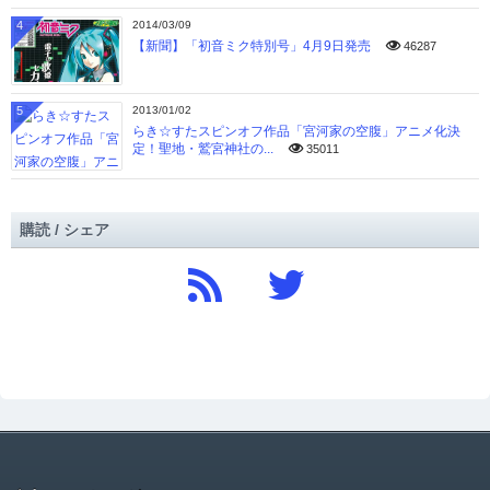
4
2014/03/09
【新聞】「初音ミク特別号」4月9日発売
46287
5
2013/01/02
らき☆すたスピンオフ作品「宮河家の空腹」アニメ化決
定！聖地・鷲宮神社の...
35011
購読 / シェア