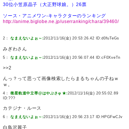
30位小笠原晶子（大正野球娘。）26票
ソース・アニメワン-キャラクターのランキング
http://anime.biglobe.ne.jp/userranking/chara/39460/
2：
なまえないよぉ～:
2012/11/16(金) 20:53:26.42 ID:
d0fuTeGs
みぎわさん
5：
なまえないよぉ～:
2012/11/16(金) 20:56:07.44 ID:
cF0XveTn
>>2
んっ？って思って画像検索したらまるちゃんの子ねｗ
ｗ。
4：
衛星軌道中立帯@はやぶさφ ★:
2012/11/16(金) 20:55:02.89
ID:
???
カテジナ・ルース
6：
なまえないよぉ～:
2012/11/16(金) 20:56:23.17 ID:
HPGFwCJv
白鳥沢麗子