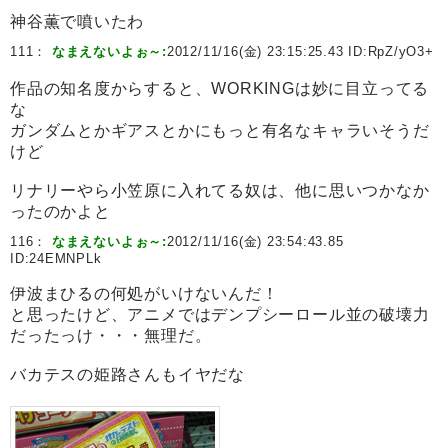
神谷薫で噴いたわ
111：
なまえないよぉ～:
2012/11/16(金) 23:15:25.43 ID:
RpZ/yO3+
作品の知名度からすると、WORKINGは妙に目立ってる
な
ガンダムとかギアスとかにもっと有名なキャラいそうだ
けど
リナリーやら小笠原に入れてる奴は、他に思いつかなか
ったのかよと
116：
なまえないよぉ～:
2012/11/16(金) 23:54:43.85
ID:
24EMNPLk
伊波まひるの何処がいけないんだ！
と思ったけど、アニメではデンプシーロール並の破壊力
だったっけ・・・無理だ。
バカテスの姫路さんもイヤだな