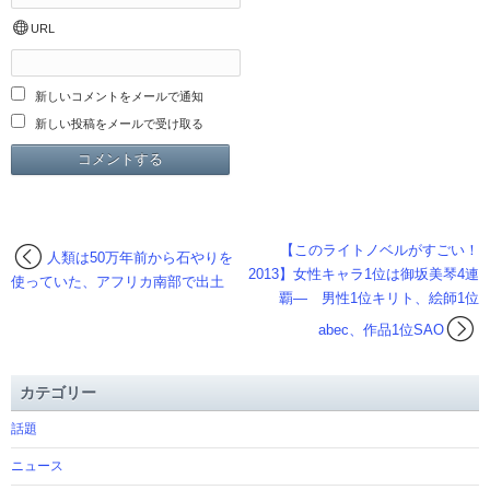
URL
新しいコメントをメールで通知
新しい投稿をメールで受け取る
【このライトノベルがすごい！
人類は50万年前から石やりを
2013】女性キャラ1位は御坂美琴4連
使っていた、アフリカ南部で出土
覇― 男性1位キリト、絵師1位
abec、作品1位SAO
カテゴリー
話題
ニュース