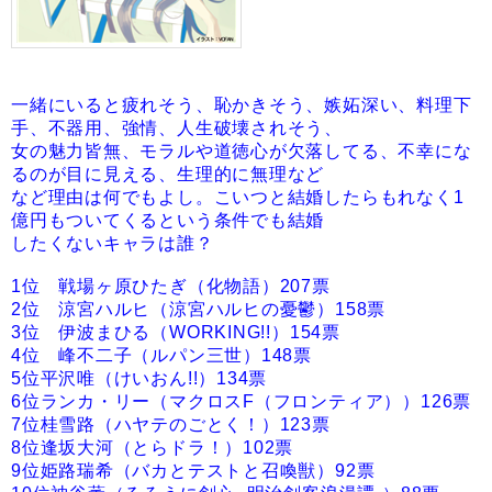
一緒にいると疲れそう、恥かきそう、嫉妬深い、料理下
手、不器用、強情、人生破壊されそう、
女の魅力皆無、モラルや道徳心が欠落してる、不幸にな
るのが目に見える、生理的に無理など
など理由は何でもよし。こいつと結婚したらもれなく1
億円もついてくるという条件でも結婚
したくないキャラは誰？
1位 戦場ヶ原ひたぎ（化物語）207票
2位 涼宮ハルヒ（涼宮ハルヒの憂鬱）158票
3位 伊波まひる（WORKING!!）154票
4位 峰不二子（ルパン三世）148票
5位平沢唯（けいおん!!）134票
6位ランカ・リー（マクロスF（フロンティア））126票
7位桂雪路（ハヤテのごとく！）123票
8位逢坂大河（とらドラ！）102票
9位姫路瑞希（バカとテストと召喚獣）92票