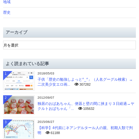
地域
歴史
アーカイブ
ア
ー
カ
イ
よく読まれている記事
ブ
1
2018/05/03
子供「歴史の勉強しよっと^_^」（人名グーグル検索）→
二次美少女エロ画...
307282
2
2012/09/07
独居のおばあちゃん、便器と壁の間に挟まり３日経過→ヤ
クルトおばちゃん「...
105632
3
2015/06/27
【科学】4代前にネアンデルタール人の親、初期人類で判
明
61188