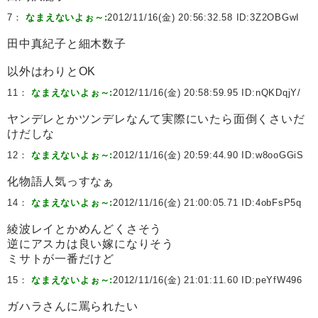
7：
なまえないよぉ～:
2012/11/16(金) 20:56:32.58 ID:
3Z2OBGwI
田中真紀子と細木数子
以外はわりとOK
11：
なまえないよぉ～:
2012/11/16(金) 20:58:59.95 ID:
nQKDqjY/
ヤンデレとかツンデレなんて実際にいたら面倒くさいだ
けだしな
12：
なまえないよぉ～:
2012/11/16(金) 20:59:44.90 ID:
w8ooGGiS
化物語人気っすなぁ
14：
なまえないよぉ～:
2012/11/16(金) 21:00:05.71 ID:
4obFsP5q
綾波レイとかめんどくさそう
逆にアスカは良い嫁になりそう
ミサトが一番だけど
15：
なまえないよぉ～:
2012/11/16(金) 21:01:11.60 ID:
peYfW496
ガハラさんに罵られたい