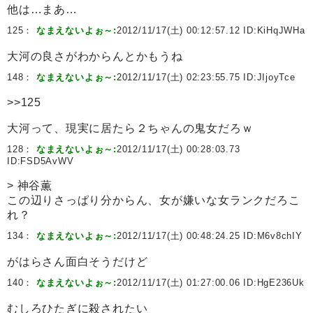
他は…まあ…
125：
なまえないよぉ～:
2012/11/17(土) 00:12:57.12 ID:
KiHqJWHa
大河の良さがわからんとかもうね
148：
なまえないよぉ～:
2012/11/17(土) 02:23:55.75 ID:
JIjoyTce
>>125
大河って、現実に居たら２ちゃんの鬼女だろｗ
128：
なまえないよぉ～:
2012/11/17(土) 00:28:03.73
ID:
FSD5AvWV
> 神谷薫
この辺りさっぱり分からん、女が嫌いな女ランクだろこ
れ？
134：
なまえないよぉ～:
2012/11/17(土) 00:48:24.25 ID:
M6v8chIY
がはらさん面白そうだけど
140：
なまえないよぉ～:
2012/11/17(土) 01:27:00.06 ID:
HgE236Uk
むしろひたぎに殺されたい