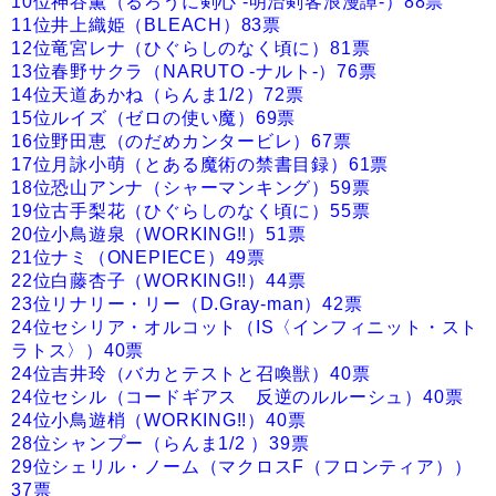
10位神谷薫（るろうに剣心 -明治剣客浪漫譚-）88票
11位井上織姫（BLEACH）83票
12位竜宮レナ（ひぐらしのなく頃に）81票
13位春野サクラ（NARUTO -ナルト-）76票
14位天道あかね（らんま1/2）72票
15位ルイズ（ゼロの使い魔）69票
16位野田恵（のだめカンタービレ）67票
17位月詠小萌（とある魔術の禁書目録）61票
18位恐山アンナ（シャーマンキング）59票
19位古手梨花（ひぐらしのなく頃に）55票
20位小鳥遊泉（WORKING!!）51票
21位ナミ（ONEPIECE）49票
22位白藤杏子（WORKING!!）44票
23位リナリー・リー（D.Gray-man）42票
24位セシリア・オルコット（IS〈インフィニット・スト
ラトス〉）40票
24位吉井玲（バカとテストと召喚獣）40票
24位セシル（コードギアス 反逆のルルーシュ）40票
24位小鳥遊梢（WORKING!!）40票
28位シャンプー（らんま1/2 ）39票
29位シェリル・ノーム（マクロスF（フロンティア））
37票