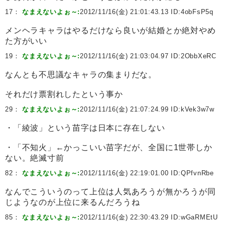
17：
なまえないよぉ～:
2012/11/16(金) 21:01:43.13 ID:
4obFsP5q
メンヘラキャラはやるだけなら良いが結婚とか絶対やめ
た方がいい
19：
なまえないよぉ～:
2012/11/16(金) 21:03:04.97 ID:
2ObbXeRC
なんとも不思議なキャラの集まりだな。
それだけ票割れしたという事か
29：
なまえないよぉ～:
2012/11/16(金) 21:07:24.99 ID:
kVek3w7w
・「綾波」という苗字は日本に存在しない
・「不知火」←かっこいい苗字だが、全国に1世帯しか
ない。絶滅寸前
82：
なまえないよぉ～:
2012/11/16(金) 22:19:01.00 ID:
QPfvnRbe
なんでこういうのって上位は人気あろうが無かろうが同
じようなのが上位に来るんだろうね
85：
なまえないよぉ～:
2012/11/16(金) 22:30:43.29 ID:
wGaRMEtU