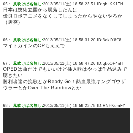
65：
風吹けば名無し:
2013/05/11(土) 18:58:23.51 ID:
gbLKK1TN
日本は技術立国から脱落したんは
優良ロボアニメをなくしてしまったからやないやろか
（唐突）
66：
風吹けば名無し:
2013/05/11(土) 18:58:31.20 ID:
3ekIY8C8
マイトガインのOPもええで
67：
風吹けば名無し:
2013/05/11(土) 18:58:47.26 ID:
qkoOF4nH
OPEDは曲だけでもいいけど挿入歌はやっぱ作品込みで
聴きたい
勝利者達の挽歌とかReady Go！熱血最強キングゴウザ
ウラーとかOver The Rainbowとか
68：
風吹けば名無し:
2013/05/11(土) 18:59:23.78 ID:
RNHKemFY