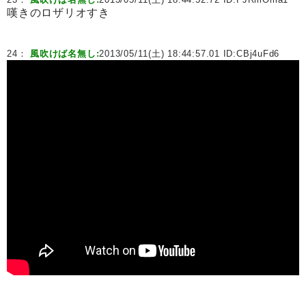
嘆きのロザリオすき
24：
風吹けば名無し:
2013/05/11(土) 18:44:57.01 ID:
CBj4uFd6