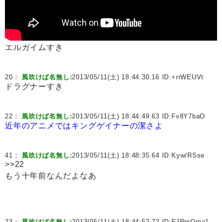
エルガイムすき
20：
風吹けば名無し:
2013/05/11(土) 18:44:30.16 ID:
+rrWEUVt
ドラグナーすき
22：
風吹けば名無し:
2013/05/11(土) 18:44:49.63 ID:
Fv8Y7baO
近年のアニメではキングゲイナーの潔さよ
41：
風吹けば名無し:
2013/05/11(土) 18:48:35.64 ID:
Kyw/RSse
>>22
もう十年前なんだよなあ
23：
風吹けば名無し:
2013/05/11(土) 18:44:52.72 ID:
FJRmOma1