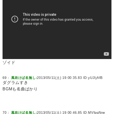
ゾイド
69：
風吹けば名無し:
2013/05/11(土) 19:00:35.83 ID:
yUJIjAfB
ダグラムすき
BGMも名曲ばかり
70：
風吹けば名無し:
2013/05/11(土) 19:00:46.85 ID:
MVfpqNne