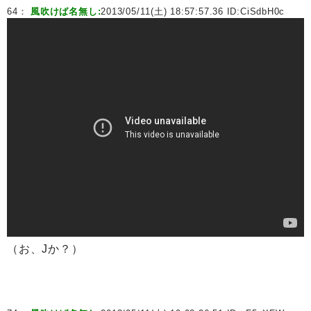
64：
風吹けば名無し:
2013/05/11(土) 18:57:57.36 ID:
CiSdbH0c
（お、Jか？）