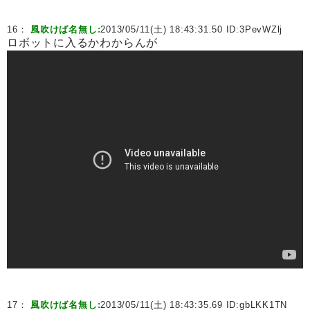
16：
風吹けば名無し:
2013/05/11(土) 18:43:31.50 ID:
3PevWZlj
ロボットに入るかわからんが
17：
風吹けば名無し:
2013/05/11(土) 18:43:35.69 ID:
gbLKK1TN