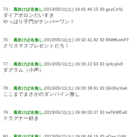
73：
風吹けば名無し:
2013/05/11(土) 19:01:46.15 ID:
gszCrtVj
ダイアポロンだいすき
やっぱり子門がナンバーワン！
76：
風吹けば名無し:
2013/05/11(土) 19:02:41.92 ID:
RNHKemFY
クリスマスプレゼントだろ！
77：
風吹けば名無し:
2013/05/11(土) 19:03:22.63 ID:
ipXcplx8
ダグラム（小声）
78：
風吹けば名無し:
2013/05/11(土) 19:03:38.91 ID:
QkOhyVaA
ここまでまさかのダンバイン無し
79：
風吹けば名無し:
2013/05/11(土) 19:04:03.37 ID:
twTkWEaX
ドラグナー好き
80：
風吹けば名無し:
2013/05/11(土) 19:04:46.15 ID:
qQ+sJ1dV