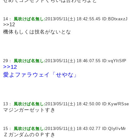
せめてコンセプトくらいは合わせろよと
14：
風吹けば名無し:
2013/05/11(土) 18:42:55.45 ID:
BDtxaxzJ
>>12
機体もしくは技名がないとな
29：
風吹けば名無し:
2013/05/11(土) 18:46:07.55 ID:
vqYItSfP
>>12
愛よファラウェイ「せやな」
13：
風吹けば名無し:
2013/05/11(土) 18:42:50.00 ID:
Kyw/RSse
マジンガーゼットすき
15：
風吹けば名無し:
2013/05/11(土) 18:43:02.77 ID:
QIyf/vMr
ＺガンダムのＯＰすき