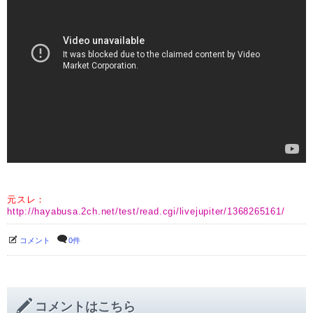
元スレ：
http://hayabusa.2ch.net/test/read.cgi/livejupiter/1368265161/
コメント
0件
コメントはこちら