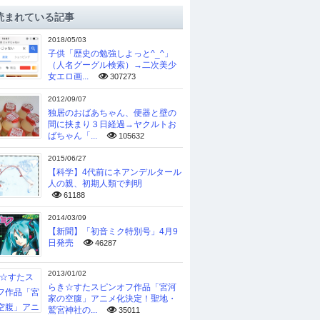
読まれている記事
2018/05/03
子供「歴史の勉強しよっと^_^」
（人名グーグル検索）→二次美少
女エロ画...
307273
2012/09/07
独居のおばあちゃん、便器と壁の
間に挟まり３日経過→ヤクルトお
ばちゃん「...
105632
2015/06/27
【科学】4代前にネアンデルタール
人の親、初期人類で判明
61188
2014/03/09
【新聞】「初音ミク特別号」4月9
日発売
46287
2013/01/02
らき☆すたスピンオフ作品「宮河
家の空腹」アニメ化決定！聖地・
鷲宮神社の...
35011