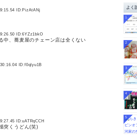
イ
よく
ブ
9:15.54 ID:
PizAtANj
1
9:26.50 ID:
6YZz1bkO
る中、蕎麦屋のチェーン店は全くない
2
30:16.04 ID:
f0qlyu1B
3
4
5
9:27.45 ID:
uATRqCCH
突くうどん(笑)