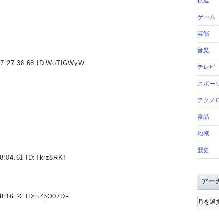
鉄道
ゲーム
芸能
音楽
7:27:38.68 ID:
WoTIGWyW
テレビ
スポー
テクノ
食品
地域
歴史
8:04.61 ID:
Tkrz8RKI
アー
ア
8:16.22 ID:
5ZpO07DF
ー
カ