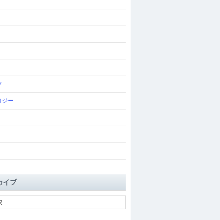
ツ
ロジー
カイブ