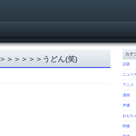
カテ
＞＞＞＞＞＞うどん(笑)
話題
ニュー
アニメ
漫画
声優
おもち
特撮