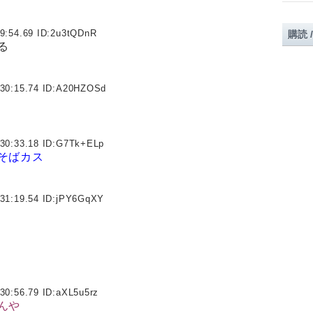
9:54.69 ID:
2u3tQDnR
購読 
る
30:15.74 ID:
A20HZOSd
30:33.18 ID:
G7Tk+ELp
そばカス
31:19.54 ID:
jPY6GqXY
30:56.79 ID:
aXL5u5rz
んや