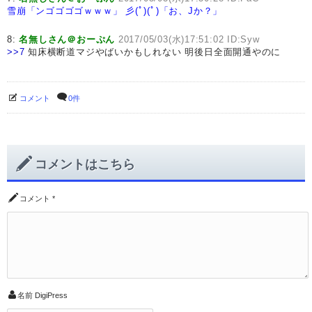
雪崩「ンゴゴゴゴｗｗｗ」
彡(ﾟ)(ﾟ)「お、Jか？」
8:
名無しさん＠おーぷん
2017/05/03(水)17:51:02 ID:Syw
>>7
知床横断道マジやばいかもしれない 明後日全面開通やのに
コメント
0件
コメントはこちら
コメント
*
名前
DigiPress