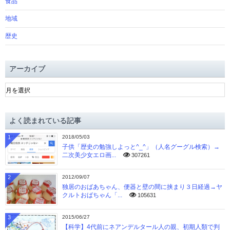
食品
地域
歴史
アーカイブ
ア
ー
カ
イ
よく読まれている記事
ブ
1
2018/05/03
子供「歴史の勉強しよっと^_^」（人名グーグル検索）→
二次美少女エロ画...
307261
2
2012/09/07
独居のおばあちゃん、便器と壁の間に挟まり３日経過→ヤ
クルトおばちゃん「...
105631
3
2015/06/27
【科学】4代前にネアンデルタール人の親、初期人類で判