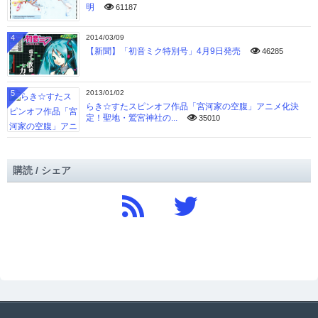
明
61187
4
2014/03/09
【新聞】「初音ミク特別号」4月9日発売
46285
5
2013/01/02
らき☆すたスピンオフ作品「宮河家の空腹」アニメ化決
定！聖地・鷲宮神社の...
35010
購読 / シェア