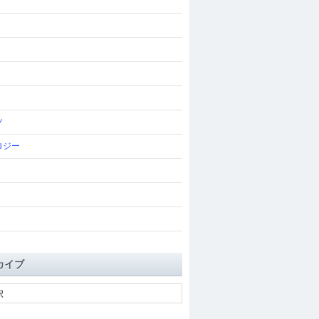
ツ
ロジー
カイブ