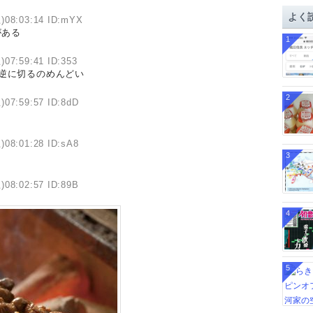
イ
よく
土)08:03:14 ID:mYX
ブ
がある
1
)07:59:41 ID:353
逆に切るのめんどい
2
)07:59:57 ID:8dD
)08:01:28 ID:sA8
3
)08:02:57 ID:89B
4
5