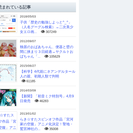
読まれている記事
2018/05/03
子供「歴史の勉強しよっと^_^」
（人名グーグル検索）→二次美少
女エロ画...
307249
2012/09/07
独居のおばあちゃん、便器と壁の
間に挟まり３日経過→ヤクルトお
ばちゃん「...
105629
2015/06/27
【科学】4代前にネアンデルタール
人の親、初期人類で判明
61185
2014/03/09
【新聞】「初音ミク特別号」4月9
日発売
46283
2013/01/02
らき☆すたスピンオフ作品「宮河
家の空腹」アニメ化決定！聖地・
鷲宮神社の...
35008