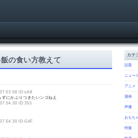
カテ
い飯の食い方教えて
話題
ニュー
アニメ
07:53:58 ID:sA8
漫画
らずにかぶりつきたいンゴねえ
07:54:30 ID:353
声優
おもち
07:54:30 ID:G4F
特撮