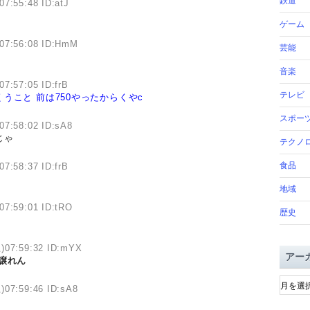
鉄道
07:55:48 ID:atJ
ゲーム
)07:56:08 ID:HmM
芸能
音楽
07:57:05 ID:frB
テレビ
くうこと
前は750やったからくやc
スポー
07:58:02 ID:sA8
じゃ
テクノ
食品
07:58:37 ID:frB
地域
07:59:01 ID:tRO
歴史
土)07:59:32 ID:mYX
アー
譲れん
ア
)07:59:46 ID:sA8
ー
カ