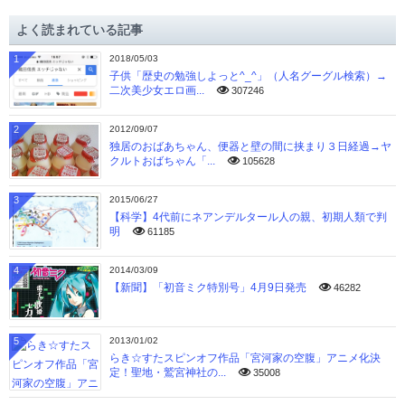
イ
よく読まれている記事
ブ
1
2018/05/03
子供「歴史の勉強しよっと^_^」（人名グーグル検索）→
二次美少女エロ画...
307246
2
2012/09/07
独居のおばあちゃん、便器と壁の間に挟まり３日経過→ヤ
クルトおばちゃん「...
105628
3
2015/06/27
【科学】4代前にネアンデルタール人の親、初期人類で判
明
61185
4
2014/03/09
【新聞】「初音ミク特別号」4月9日発売
46282
5
2013/01/02
らき☆すたスピンオフ作品「宮河家の空腹」アニメ化決
定！聖地・鷲宮神社の...
35008