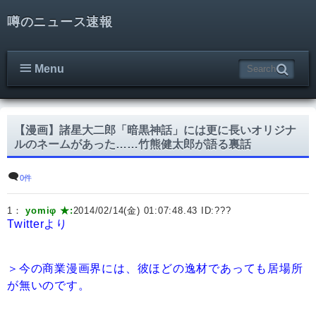
噂のニュース速報
Menu
【漫画】諸星大二郎「暗黒神話」には更に長いオリジナ
ルのネームがあった……竹熊健太郎が語る裏話
0件
1：
yomiφ ★:
2014/02/14(金) 01:07:48.43 ID:
???
Twitterより
＞今の商業漫画界には、彼ほどの逸材であっても居場所
が無いのです。