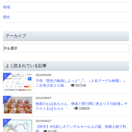
地域
歴史
アーカイブ
ア
ー
カ
イ
よく読まれている記事
ブ
1
2018/05/03
子供「歴史の勉強しよっと^_^」（人名グーグル検索）→
二次美少女エロ画...
307249
2
2012/09/07
独居のおばあちゃん、便器と壁の間に挟まり３日経過→ヤ
クルトおばちゃん「...
105629
3
2015/06/27
【科学】4代前にネアンデルタール人の親、初期人類で判
明
61185