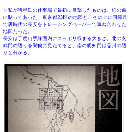
＞私が諸星氏の仕事場で最初に目撃したものは、机の前
に貼ってあった、東京都23区の地図と、その上に同縮尺
で唐時代の長安をトレーシングペーパーで重ね合わせた
地図だった。
長安は丁度山手線圏内にスッポリ収まる大きさ。北の玄
武門の辺りを巣鴨に見たてると、南の明知門は品川の辺
りと分かる。