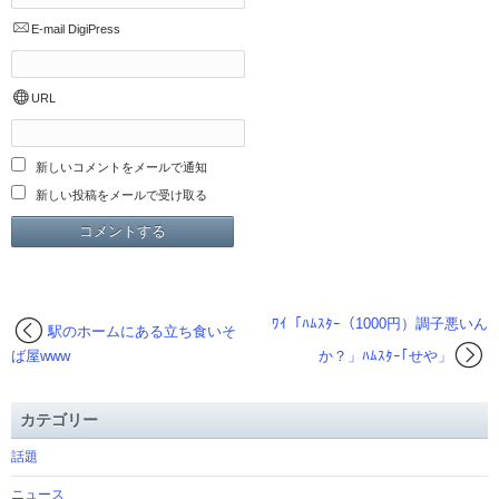
E-mail
DigiPress
URL
新しいコメントをメールで通知
新しい投稿をメールで受け取る
ﾜｲ「ﾊﾑｽﾀｰ（1000円）調子悪いん
駅のホームにある立ち食いそ
ば屋www
か？」ﾊﾑｽﾀｰ｢せや」
カテゴリー
話題
ニュース