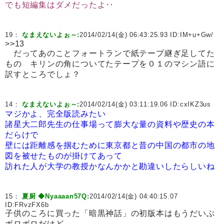
でも短編集はダメだったよ‥
19：
なまえないよぉ～:
2014/02/14(金) 06:43:25.93 ID:
IM+u+Gw/
>>13
だってあのことフォートランで紙テープ継ぎ足してた
もの キリンの角についてたテープを０１のマシン語に
訳すところでしょ？
14：
なまえないよぉ～:
2014/02/14(金) 03:11:19.06 ID:
cxIKZ3us
マジかよ、完全版読みたい
諸星大二郎先生の仕事場って膨大な量の資料や歴史の本
だらけで
壁には距離感を掴むために東京都と昔の中国の都市の地
図を被せたものが掛けてあって
訪れた人が大学の教授かなんかかと勘違いしたらしいね
15：
夏厨 ◆Nyaaaan57Q:
2014/02/14(金) 04:40:15.07
ID:
FRvzFX6b
子供のころに買った「暗黒神話」の初版本はもうだいぶ
ボロボロだけど、