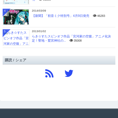
4
2014/03/09
【新聞】「初音ミク特別号」4月9日発売
46283
5
2013/01/02
らき☆すたスピンオフ作品「宮河家の空腹」アニメ化決
定！聖地・鷲宮神社の...
35008
購読 / シェア