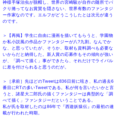
神様手塚治虫が脱帽し、世界の宮崎駿が自作の随所でパ
クり捲ってなお賞賛を隠さない、世界有数のファンタジ
ー作家なのです。エルフがどうこうしたとは次元が違う
のです。
＞【再掲】学生に自由に漫画を描いてもらうと、学園物
か私小説風の作品かファンタジーが八?九割。なんでか
な、と思っていたが、そうか、取材も資料調べも必要な
いからだと納得した。新人賞の応募作もその傾向が強い
が、「調べて描く」事ができたら、それだけでライバル
に差を付けられると思うのだが。
＞［承前］先ほどのTweetは836日前に呟き、私の過去6
番目にRTの多いTweetである。私が何を言いたいかと言
うと、諸星大二郎氏の描くファンタジーは典型的な「調
べて描く」ファンタジーだということである。
私が氏を取材したのは86年で『西遊妖猿伝』の最初の連
載が行われた時期。