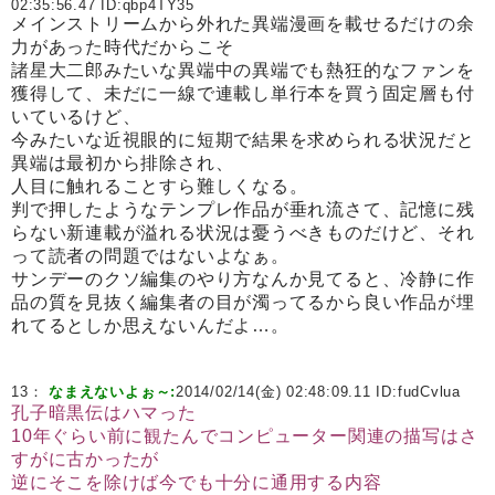
02:35:56.47 ID:
qbp4TY35
メインストリームから外れた異端漫画を載せるだけの余
力があった時代だからこそ
諸星大二郎みたいな異端中の異端でも熱狂的なファンを
獲得して、未だに一線で連載し単行本を買う固定層も付
いているけど、
今みたいな近視眼的に短期で結果を求められる状況だと
異端は最初から排除され、
人目に触れることすら難しくなる。
判で押したようなテンプレ作品が垂れ流さて、記憶に残
らない新連載が溢れる状況は憂うべきものだけど、それ
って読者の問題ではないよなぁ。
サンデーのクソ編集のやり方なんか見てると、冷静に作
品の質を見抜く編集者の目が濁ってるから良い作品が埋
れてるとしか思えないんだよ…。
13：
なまえないよぉ～:
2014/02/14(金) 02:48:09.11 ID:
fudCvlua
孔子暗黒伝はハマった
10年ぐらい前に観たんでコンピューター関連の描写はさ
すがに古かったが
逆にそこを除けば今でも十分に通用する内容