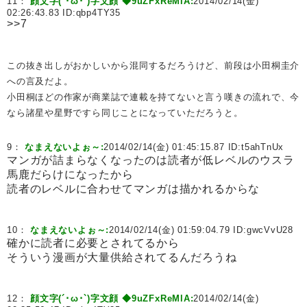
11：
顔文字(´･ω･`)字文顔 ◆9uZFxReMlA:
2014/02/14(金)
02:26:43.83 ID:
qbp4TY35
>>7
この抜き出しがおかしいから混同するだろうけど、前段は小田桐圭介
への言及だよ。
小田桐ほどの作家が商業誌で連載を持てないと言う嘆きの流れで、今
なら諸星や星野ですら同じことになっていただろうと。
9：
なまえないよぉ～:
2014/02/14(金) 01:45:15.87 ID:
t5ahTnUx
マンガが詰まらなくなったのは読者が低レベルのウスラ
馬鹿だらけになったから
読者のレベルに合わせてマンガは描かれるからな
10：
なまえないよぉ～:
2014/02/14(金) 01:59:04.79 ID:
gwcVvU28
確かに読者に必要とされてるから
そういう漫画が大量供給されてるんだろうね
12：
顔文字(´･ω･`)字文顔 ◆9uZFxReMlA:
2014/02/14(金)