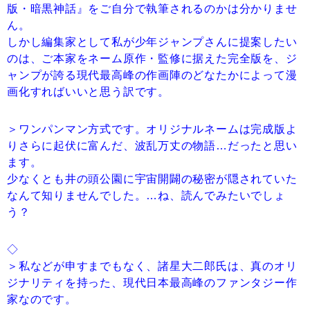
版・暗黒神話』をご自分で執筆されるのかは分かりませ
ん。
しかし編集家として私が少年ジャンプさんに提案したい
のは、ご本家をネーム原作・監修に据えた完全版を、ジ
ャンプが誇る現代最高峰の作画陣のどなたかによって漫
画化すればいいと思う訳です。
＞ワンパンマン方式です。オリジナルネームは完成版よ
りさらに起伏に富んだ、波乱万丈の物語…だったと思い
ます。
少なくとも井の頭公園に宇宙開闢の秘密が隠されていた
なんて知りませんでした。…ね、読んでみたいでしょ
う？
◇
＞私などが申すまでもなく、諸星大二郎氏は、真のオリ
ジナリティを持った、現代日本最高峰のファンタジー作
家なのです。