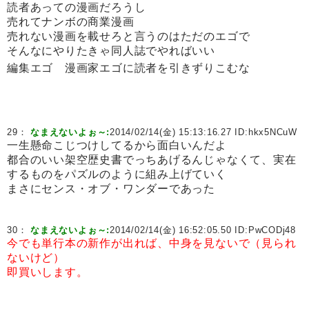
読者あっての漫画だろうし
売れてナンボの商業漫画
売れない漫画を載せろと言うのはただのエゴで
そんなにやりたきゃ同人誌でやればいい
編集エゴ 漫画家エゴに読者を引きずりこむな
29：
なまえないよぉ～:
2014/02/14(金) 15:13:16.27 ID:
hkx5NCuW
一生懸命こじつけしてるから面白いんだよ
都合のいい架空歴史書でっちあげるんじゃなくて、実在
するものをパズルのように組み上げていく
まさにセンス・オブ・ワンダーであった
30：
なまえないよぉ～:
2014/02/14(金) 16:52:05.50 ID:
PwCODj48
今でも単行本の新作が出れば、中身を見ないで（見られ
ないけど）
即買いします。