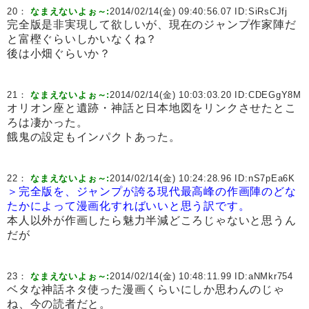
20：
なまえないよぉ～:
2014/02/14(金) 09:40:56.07 ID:
SiRsCJfj
完全版是非実現して欲しいが、現在のジャンプ作家陣だ
と富樫ぐらいしかいなくね？
後は小畑ぐらいか？
21：
なまえないよぉ～:
2014/02/14(金) 10:03:03.20 ID:
CDEGgY8M
オリオン座と遺跡・神話と日本地図をリンクさせたとこ
ろは凄かった。
餓鬼の設定もインパクトあった。
22：
なまえないよぉ～:
2014/02/14(金) 10:24:28.96 ID:
nS7pEa6K
＞完全版を、ジャンプが誇る現代最高峰の作画陣のどな
たかによって漫画化すればいいと思う訳です。
本人以外が作画したら魅力半減どころじゃないと思うん
だが
23：
なまえないよぉ～:
2014/02/14(金) 10:48:11.99 ID:
aNMkr754
ベタな神話ネタ使った漫画くらいにしか思わんのじゃ
ね、今の読者だと。