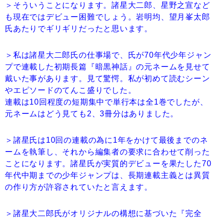
＞そういうことになります。諸星大二郎、星野之宣など
も現在ではデビュー困難でしょう。岩明均、望月峯太郎
氏あたりでギリギリだったと思います。
＞私は諸星大二郎氏の仕事場で、氏が70年代少年ジャン
プで連載した初期長篇『暗黒神話』の元ネームを見せて
戴いた事があります。見て驚愕。私が初めて読むシーン
やエピソードのてんこ盛りでした。
連載は10回程度の短期集中で単行本は全1巻でしたが、
元ネームはどう見ても2、3冊分はありました。
＞諸星氏は10回の連載の為に1年をかけて最後までのネ
ームを執筆し、それから編集者の要求に合わせて削った
ことになります。諸星氏が実質的デビューを果たした70
年代中期までの少年ジャンプは、長期連載主義とは異質
の作り方が許容されていたと言えます。
＞諸星大二郎氏がオリジナルの構想に基づいた『完全