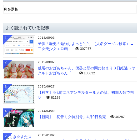
ア
ー
カ
イ
よく読まれている記事
ブ
1
2018/05/03
子供「歴史の勉強しよっと^_^」（人名グーグル検索）→
二次美少女エロ画...
307277
2
2012/09/07
独居のおばあちゃん、便器と壁の間に挟まり３日経過→ヤ
クルトおばちゃん「...
105632
3
2015/06/27
【科学】4代前にネアンデルタール人の親、初期人類で判
明
61188
4
2014/03/09
【新聞】「初音ミク特別号」4月9日発売
46287
5
2013/01/02