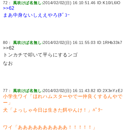
72：
風吹けば名無し:
2014/02/02(日) 16:10:51.46 ID:
K10/L6lO
>>62
まあ中身ないしええやろ(ﾎﾞｺｰ
80：
風吹けば名無し:
2014/02/02(日) 16:11:55.03 ID:
1RHb33k7
>>62
トンカチで叩いて平らにするンゴ
なお
77：
風吹けば名無し:
2014/02/02(日) 16:11:43.82 ID:
2X3nYzEJ
小学生ワイ「ほれハムスターやでー仲良くするんやで
ー」
犬「よっしゃ今日は生きた餌やんけ！」ﾊﾟｸｰ
ワイ「ああああああああああ！！！！！」