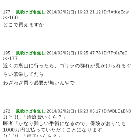
177：
風吹けば名無し:
2014/02/02(日) 16:23:21.12 ID:
7AtKqEdw
>>160
どこで買えますか…
195：
風吹けば名無し:
2014/02/02(日) 16:25:47.78 ID:
7Pt6a7qC
>>177
近くの裏山に行ったら、ゴリラの群れが見かけられるぐ
らい繁栄してたら
わざわざ買う必要が無いんやで
172：
風吹けば名無し:
2014/02/02(日) 16:23:05.17 ID:
WDLEaBN0
J( 'ｰ`)し「治療費いくら？」
医者「かなり難しい手術になるので、保険がおりても
1000万円は払っていただくことになります」
J( 'ｰ`)し「精子いくら？」