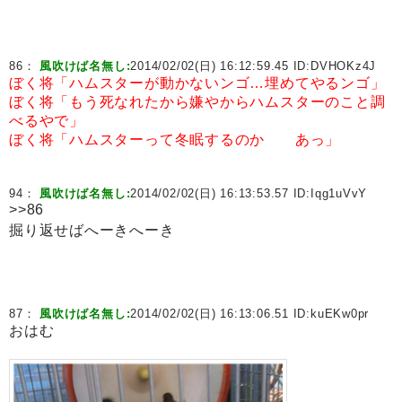
86：
風吹けば名無し:
2014/02/02(日) 16:12:59.45 ID:
DVHOKz4J
ぼく将「ハムスターが動かないンゴ…埋めてやるンゴ」
ぼく将「もう死なれたから嫌やからハムスターのこと調
べるやで」
ぼく将「ハムスターって冬眠するのか あっ」
94：
風吹けば名無し:
2014/02/02(日) 16:13:53.57 ID:
Iqg1uVvY
>>86
掘り返せばへーきへーき
87：
風吹けば名無し:
2014/02/02(日) 16:13:06.51 ID:
kuEKw0pr
おはむ