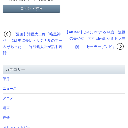
【AKB48】かわいすぎる14歳 話題
【漫画】諸星大二郎「暗黒神
の美少女 大和田南那が連ドラ主
話」には更に長いオリジナルのネー
ムがあった……竹熊健太郎が語る裏
演 「セーラーゾンビ」
話
カテゴリー
話題
ニュース
アニメ
漫画
声優
おもちゃ・ホビー