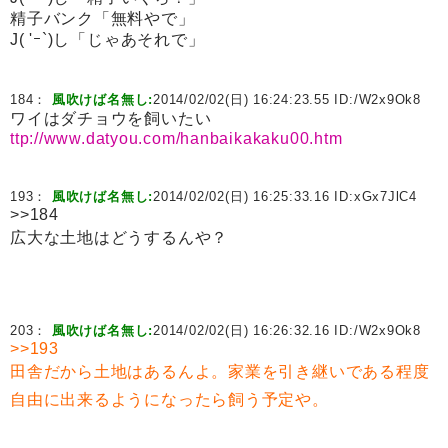
精子バンク「無料やで」
J( 'ｰ`)し「じゃあそれで」
184：
風吹けば名無し:
2014/02/02(日) 16:24:23.55 ID:
/W2x9Ok8
ワイはダチョウを飼いたい
ttp://www.datyou.com/hanbaikakaku00.htm
193：
風吹けば名無し:
2014/02/02(日) 16:25:33.16 ID:
xGx7JlC4
>>184
広大な土地はどうするんや？
203：
風吹けば名無し:
2014/02/02(日) 16:26:32.16 ID:
/W2x9Ok8
>>193
田舎だから土地はあるんよ。家業を引き継いである程度
自由に出来るようになったら飼う予定や。