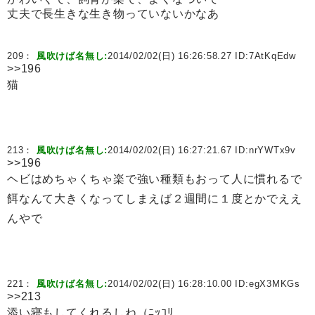
丈夫で長生きな生き物っていないかなあ
209：
風吹けば名無し:
2014/02/02(日) 16:26:58.27 ID:
7AtKqEdw
>>196
猫
213：
風吹けば名無し:
2014/02/02(日) 16:27:21.67 ID:
nrYWTx9v
>>196
ヘビはめちゃくちゃ楽で強い種類もおって人に慣れるで
餌なんて大きくなってしまえば２週間に１度とかでええ
んやで
221：
風吹けば名無し:
2014/02/02(日) 16:28:10.00 ID:
egX3MKGs
>>213
添い寝もしてくれるしね（ﾆｯｺﾘ