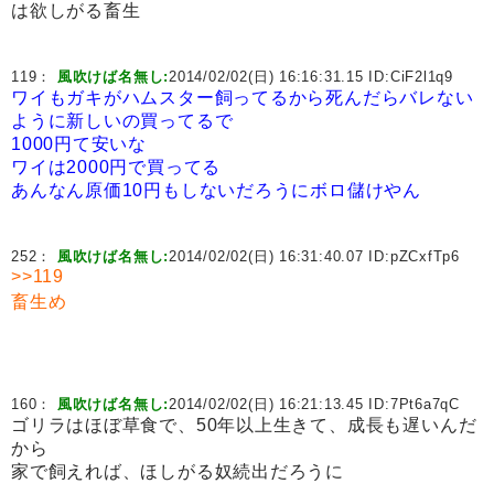
は欲しがる畜生
119：
風吹けば名無し:
2014/02/02(日) 16:16:31.15 ID:
CiF2l1q9
ワイもガキがハムスター飼ってるから死んだらバレない
ように新しいの買ってるで
1000円て安いな
ワイは2000円で買ってる
あんなん原価10円もしないだろうにボロ儲けやん
252：
風吹けば名無し:
2014/02/02(日) 16:31:40.07 ID:
pZCxfTp6
>>119
畜生め
160：
風吹けば名無し:
2014/02/02(日) 16:21:13.45 ID:
7Pt6a7qC
ゴリラはほぼ草食で、50年以上生きて、成長も遅いんだ
から
家で飼えれば、ほしがる奴続出だろうに