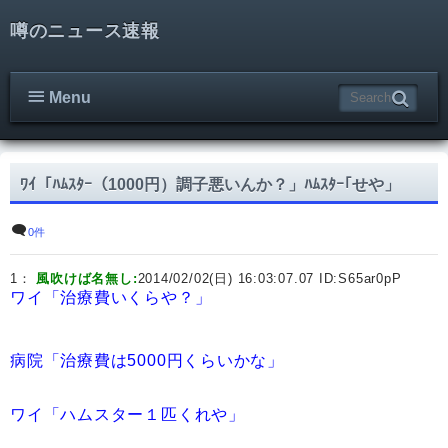
噂のニュース速報
Menu
ﾜｲ「ﾊﾑｽﾀｰ（1000円）調子悪いんか？」ﾊﾑｽﾀｰ｢せや」
0件
1：
風吹けば名無し:
2014/02/02(日) 16:03:07.07 ID:
S65ar0pP
ワイ「治療費いくらや？」
病院「治療費は5000円くらいかな」
ワイ「ハムスター１匹くれや」