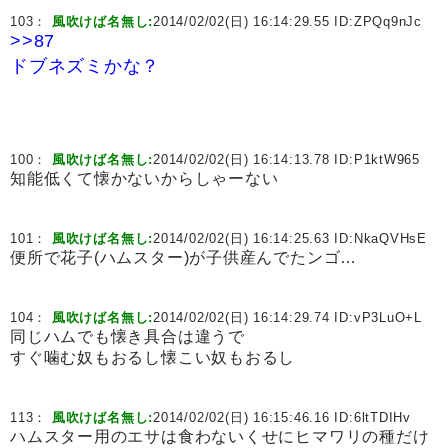
103：
風吹けば名無し:
2014/02/02(日) 16:14:29.55 ID:
ZPQq9nJc
>>87
ドブネズミかな？
100：
風吹けば名無し:
2014/02/02(日) 16:14:13.78 ID:
P1ktW965
知能低くて懐かないからしゃーない
101：
風吹けば名無し:
2014/02/02(日) 16:14:25.63 ID:
NkaQVHsE
便所で花子(ハムスター)が子供産んでたンゴ…
104：
風吹けば名無し:
2014/02/02(日) 16:14:29.74 ID:
vP3LuO+L
同じハムでも懐き具合は違うで
すぐ噛む奴もおるし懐こい奴もおるし
113：
風吹けば名無し:
2014/02/02(日) 16:15:46.16 ID:
6ltTDIHv
ハムスター用のエサは食わないくせにヒマワリの種だけ