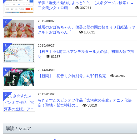
子供「歴史の勉強しよっと^_^」（人名グーグル検索）→
二次美少女エロ画...
307271
2
2012/09/07
独居のおばあちゃん、便器と壁の間に挟まり３日経過→ヤ
クルトおばちゃん「...
105631
3
2015/06/27
【科学】4代前にネアンデルタール人の親、初期人類で判
明
61187
4
2014/03/09
【新聞】「初音ミク特別号」4月9日発売
46286
5
2013/01/02
らき☆すたスピンオフ作品「宮河家の空腹」アニメ化決
定！聖地・鷲宮神社の...
35010
購読 / シェア