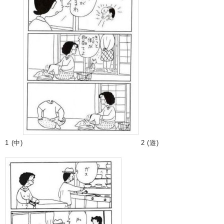
1 (中)
2 (遊)