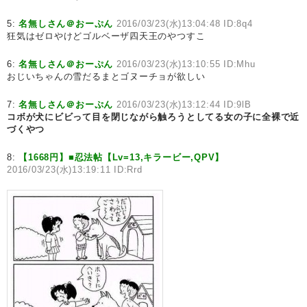
5:
名無しさん＠おーぷん
2016/03/23(水)13:04:48 ID:8q4
狂気はゼロやけどゴルベーザ四天王のやつすこ
6:
名無しさん＠おーぷん
2016/03/23(水)13:10:55 ID:Mhu
おじいちゃんの雪だるまとゴヌーチョが欲しい
7:
名無しさん＠おーぷん
2016/03/23(水)13:12:44 ID:9lB
コボが犬にビビって目を閉じながら触ろうとしてる女の子に全裸で近
づくやつ
8:
【1668円】■忍法帖【Lv=13,キラービー,QPV】
2016/03/23(水)13:19:11 ID:Rrd