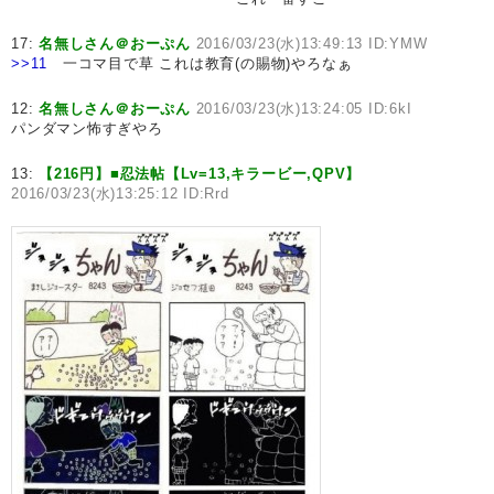
17:
名無しさん＠おーぷん
2016/03/23(水)13:49:13 ID:YMW
>>11
一コマ目で草 これは教育(の賜物)やろなぁ
12:
名無しさん＠おーぷん
2016/03/23(水)13:24:05 ID:6kI
パンダマン怖すぎやろ
13:
【216円】■忍法帖【Lv=13,キラービー,QPV】
2016/03/23(水)13:25:12 ID:Rrd