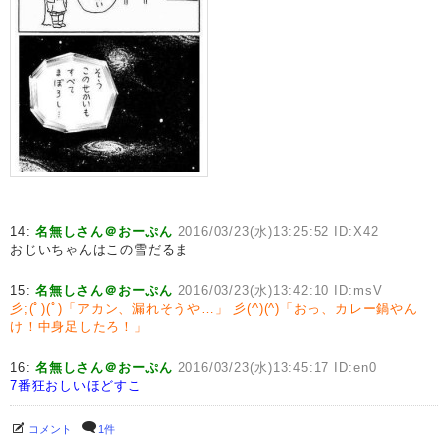
14:
名無しさん＠おーぷん
2016/03/23(水)13:25:52 ID:X42
おじいちゃんはこの雪だるま
15:
名無しさん＠おーぷん
2016/03/23(水)13:42:10 ID:msV
彡;(ﾟ)(ﾟ)「アカン、漏れそうや…」
彡(^)(^)「おっ、カレー鍋やん
け！中身足したろ！」
16:
名無しさん＠おーぷん
2016/03/23(水)13:45:17 ID:en0
7番狂おしいほどすこ
コメント
1件