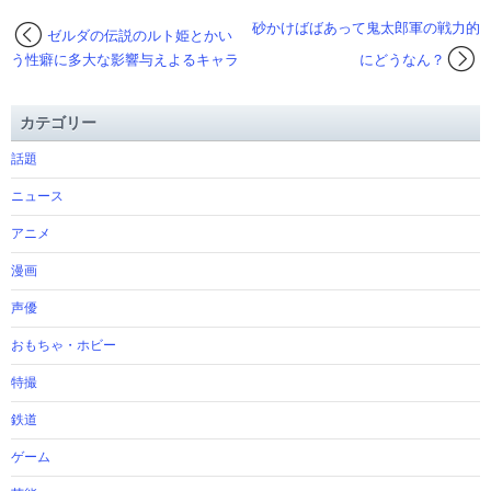
砂かけばばあって鬼太郎軍の戦力的
ゼルダの伝説のルト姫とかい
う性癖に多大な影響与えよるキャラ
にどうなん？
カテゴリー
話題
ニュース
アニメ
漫画
声優
おもちゃ・ホビー
特撮
鉄道
ゲーム