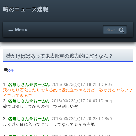
噂のニュース速報
Menu
砂かけばばあって鬼太郎軍の戦力的にどうなん？
0件
1:
名無しさん＠おーぷん
2016/03/23(水)17:19:28 ID:RJy
飛べたり石化したりできる奴は役に立つやろけど、砂かけるぐらいワ
イでもできるで
2:
名無しさん＠おーぷん
2016/03/23(水)17:20:07 ID:ouq
砂で目潰ししてからの包丁で串刺しやぞ
3:
名無しさん＠おーぷん
2016/03/23(水)17:20:23 ID:8y0
よく砂が目に入ってグワーッてなってるから有能