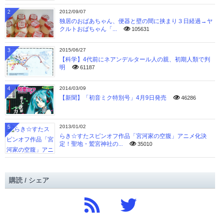
2
2012/09/07
独居のおばあちゃん、便器と壁の間に挟まり３日経過→ヤ
クルトおばちゃん「...
105631
3
2015/06/27
【科学】4代前にネアンデルタール人の親、初期人類で判
明
61187
4
2014/03/09
【新聞】「初音ミク特別号」4月9日発売
46286
5
2013/01/02
らき☆すたスピンオフ作品「宮河家の空腹」アニメ化決
定！聖地・鷲宮神社の...
35010
購読 / シェア