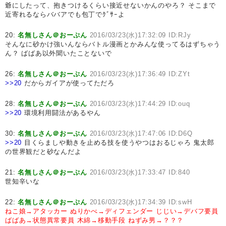
爺にしたって、抱きつけるくらい接近せないかんのやろ？ そこまで
近寄れるならババアでも包丁でｸﾞｻｰよ
20:
名無しさん＠おーぷん
2016/03/23(水)17:32:09 ID:RJy
そんなに砂かけ強いんならバトル漫画とかみんな使ってるはずちゃう
ん？ ばばあ以外聞いたことないで
26:
名無しさん＠おーぷん
2016/03/23(水)17:36:49 ID:ZYt
>>20
だからガイアが使ってただろ
28:
名無しさん＠おーぷん
2016/03/23(水)17:44:29 ID:ouq
>>20
環境利用闘法があるやん
30:
名無しさん＠おーぷん
2016/03/23(水)17:47:06 ID:D6Q
>>20
目くらましや動きを止める技を使うやつはおるじゃろ 鬼太郎
の世界観だと砂なんだよ
21:
名無しさん＠おーぷん
2016/03/23(水)17:33:47 ID:840
世知辛いな
22:
名無しさん＠おーぷん
2016/03/23(水)17:34:39 ID:swH
ねこ娘→アタッカー
ぬりかべ→ディフェンダー
じじい→デバフ要員
ばばあ→状態異常要員
木綿→移動手段
ねずみ男→？？？