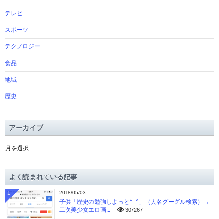
テレビ
スポーツ
テクノロジー
食品
地域
歴史
アーカイブ
ア
ー
カ
イ
よく読まれている記事
ブ
1
2018/05/03
子供「歴史の勉強しよっと^_^」（人名グーグル検索）→
二次美少女エロ画...
307267