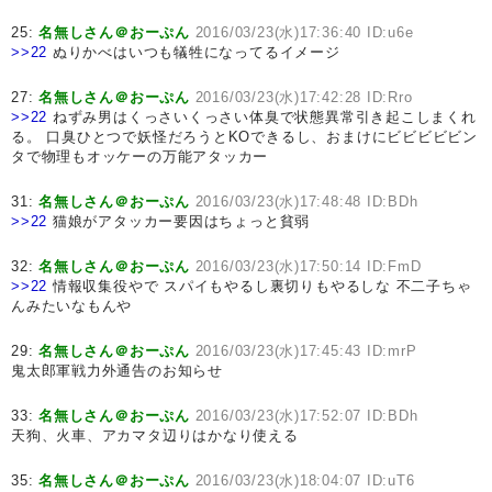
25:
名無しさん＠おーぷん
2016/03/23(水)17:36:40 ID:u6e
>>22
ぬりかべはいつも犠牲になってるイメージ
27:
名無しさん＠おーぷん
2016/03/23(水)17:42:28 ID:Rro
>>22
ねずみ男はくっさいくっさい体臭で状態異常引き起こしまくれ
る。 口臭ひとつで妖怪だろうとKOできるし、おまけにビビビビビン
タで物理もオッケーの万能アタッカー
31:
名無しさん＠おーぷん
2016/03/23(水)17:48:48 ID:BDh
>>22
猫娘がアタッカー要因はちょっと貧弱
32:
名無しさん＠おーぷん
2016/03/23(水)17:50:14 ID:FmD
>>22
情報収集役やで スパイもやるし裏切りもやるしな 不二子ちゃ
んみたいなもんや
29:
名無しさん＠おーぷん
2016/03/23(水)17:45:43 ID:mrP
鬼太郎軍戦力外通告のお知らせ
33:
名無しさん＠おーぷん
2016/03/23(水)17:52:07 ID:BDh
天狗、火車、アカマタ辺りはかなり使える
35:
名無しさん＠おーぷん
2016/03/23(水)18:04:07 ID:uT6