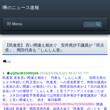
噂のニュース速報
Menu
【民進党】 言い間違え相次ぐ 安井美沙子議員が「民主
党」、岡田代表も「しんしん党」
0件
1:
◆qQDmM1OH5Q46
2016/03/29(火)23:48:47 ID:???
民進党
党名言い間違え相次ぐ 代表も「しんしん党」
旧民主党か
ら２０年続いた民主党から「民進党」への党名変更で、幹部や議員か
ら党名の言い間違いが相次いでいる。岡田克也代表が２７日の結党大
会あいさつの冒頭で「しんしん党」と言うアクシデントがあったほ
か、２８日の参院予算委員会では同党の安井美沙子参院議員が「民主
党」と言い間違えた。
続き 毎日新聞
http://mainichi.jp/articles/20160329/k00/00m/010/045000c
関連
【政治】民進党・岡田克也代表、結党大会で「民進党」のことを「新