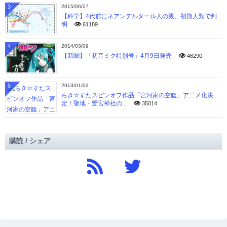
3
2015/06/27
【科学】4代前にネアンデルタール人の親、初期人類で判
明
61189
4
2014/03/09
【新聞】「初音ミク特別号」4月9日発売
46290
5
2013/01/02
らき☆すたスピンオフ作品「宮河家の空腹」アニメ化決
定！聖地・鷲宮神社の...
35014
購読 / シェア