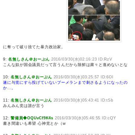
に奪って破り捨てた暴力政治家。
9:
名無しさん＠おーぷん
2016/03/30(水)02:16:23 ID:RzV
こんな奴が国会議員だって言うんだから除鮮は粛々と進めないとな
10:
名無しさん＠おーぷん
2016/03/30(水)03:25:57 ID:6OI
遂に与党にすら投げていないブーメランまで刺さるようになったの
か…。
11:
名無しさん＠おーぷん
2016/03/30(水)05:43:41 ID:tSb
みんみん党は誰が言う
12:
警備員◆OQUvCf9K4s
2016/03/30(水)05:46:55 ID:cQY
書き間違いも希望 心神党とか（w