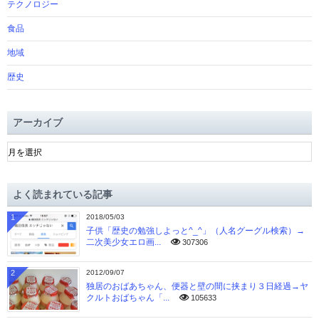
テクノロジー
食品
地域
歴史
アーカイブ
ア
ー
カ
イ
よく読まれている記事
ブ
1
2018/05/03
子供「歴史の勉強しよっと^_^」（人名グーグル検索）→
二次美少女エロ画...
307306
2
2012/09/07
独居のおばあちゃん、便器と壁の間に挟まり３日経過→ヤ
クルトおばちゃん「...
105633