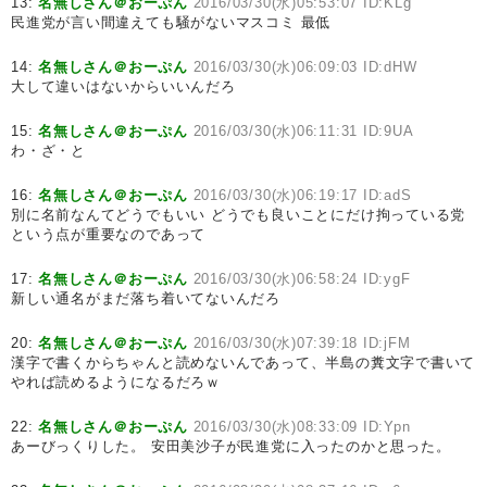
13:
名無しさん＠おーぷん
2016/03/30(水)05:53:07 ID:KLg
民進党が言い間違えても騒がないマスコミ 最低
14:
名無しさん＠おーぷん
2016/03/30(水)06:09:03 ID:dHW
大して違いはないからいいんだろ
15:
名無しさん＠おーぷん
2016/03/30(水)06:11:31 ID:9UA
わ・ざ・と
16:
名無しさん＠おーぷん
2016/03/30(水)06:19:17 ID:adS
別に名前なんてどうでもいい どうでも良いことにだけ拘っている党
という点が重要なのであって
17:
名無しさん＠おーぷん
2016/03/30(水)06:58:24 ID:ygF
新しい通名がまだ落ち着いてないんだろ
20:
名無しさん＠おーぷん
2016/03/30(水)07:39:18 ID:jFM
漢字で書くからちゃんと読めないんであって、半島の糞文字で書いて
やれば読めるようになるだろｗ
22:
名無しさん＠おーぷん
2016/03/30(水)08:33:09 ID:Ypn
あーびっくりした。 安田美沙子が民進党に入ったのかと思った。