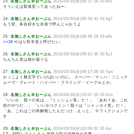
23:
名無しさん＠おーぷん
2016/03/30(水)08:37:16 ID:e6v
そういえば新進党ってあったねー。
24:
名無しさん＠おーぷん
2016/03/30(水)08:38:41 ID:4g7
もう皆、各自好きな名前で呼んじゃおうよ
25:
名無しさん＠おーぷん
2016/03/30(水)08:48:29 ID:e6v
>>24
やはり民辛党と呼びたい。
26:
名無しさん＠おーぷん
2016/03/30(水)08:52:35 ID:5y1
ちんちん党は格が違うな
27:
名無しさん＠おーぷん
2016/03/30(水)09:17:06 ID:Ypn
かっこよく横文字でいけばいいのに。 スーパー・マッハ・ソニック
ムーヴ・グレート・ハイパー・フライング・イーグルとか。
28:
名無しさん＠おーぷん
2016/03/30(水)10:07:20 ID:lZm
「いいか、我々の名は…『ミンシュン党』だ！」 「あれ？あ、これ
前のやつだ…」 「いいかコクミン！我々は『シャッカイ党』だ！」
「あ、これはこの前解散したんだっけ…えっと」 ※フィクションで
す
29:
名無しさん＠おーぷん
2016/03/30(水)10:09:02 ID:4ui
CT、MRIしてもらえよ 病気入院で沈静化が必要