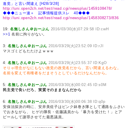
進党」と言い間違え [H28/3/28]
http://uni.open2ch.net/test/read.cgi/newsplus/1459108478/
◆◆◆ニュー速＋ 記事情報提供スレ 40◆◆◆
http://uni.open2ch.net/test/read.cgi/newsplus/1458308273/836
19:
名無しさん＠おーぷん
2016/03/30(水)07:29:58 ID:cwH
>>1
名前に拘りがない。
3:
名無しさん＠おーぷん
2016/03/29(火)23:52:09 ID:rJI
マスゴミどもたたけよｗｗｗ
4:
名無しさん＠おーぷん
2016/03/29(火)23:55:37 ID:KgO
そりゃ理念がなにもない政党の政党名だから、言い間違えるわな。
名前を変えて有権者をだまそうとしているだけなんだから。
5:
名無しさん＠おーぷん
2016/03/30(水)00:02:45 ID:s0M
民主党で良いだろ、実質そのままなんだから
6:
名無しさん＠おーぷん
2016/03/30(水)00:06:38 ID:q0p
安保法採決の時に、安井美佐子はピンク鉢巻き隊として通路をふさい
でおきながら、 ヒゲの隊長・佐藤議員から「暴力を受けた！」とア
ピールして謝罪させてた最悪議員。