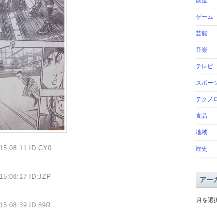
鉄道
ゲーム
芸能
音楽
テレビ
スポー
テクノ
食品
地域
15:08:11 ID:CY0
歴史
15:08:17 ID:JZP
アー
ア
ー
15:08:39 ID:89R
カ