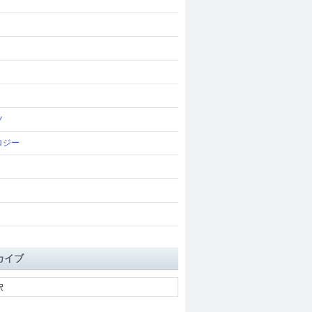
ツ
ロジー
カイブ