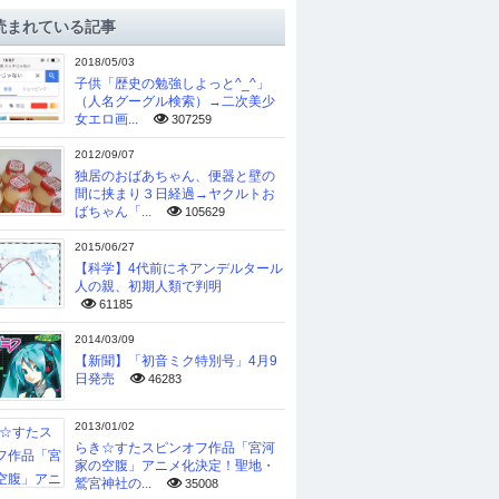
読まれている記事
2018/05/03
子供「歴史の勉強しよっと^_^」
（人名グーグル検索）→二次美少
女エロ画...
307259
2012/09/07
独居のおばあちゃん、便器と壁の
間に挟まり３日経過→ヤクルトお
ばちゃん「...
105629
2015/06/27
【科学】4代前にネアンデルタール
人の親、初期人類で判明
61185
2014/03/09
【新聞】「初音ミク特別号」4月9
日発売
46283
2013/01/02
らき☆すたスピンオフ作品「宮河
家の空腹」アニメ化決定！聖地・
鷲宮神社の...
35008