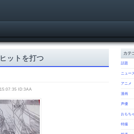
カテ
ヒットを打つ
話題
ニュー
アニメ
15:07:35 ID:3AA
漫画
声優
おもち
特撮