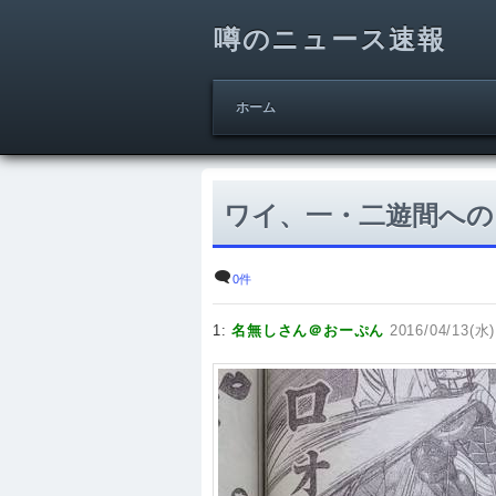
噂のニュース速報
ホーム
ワイ、一・二遊間への
0件
1:
名無しさん＠おーぷん
2016/04/13(水)