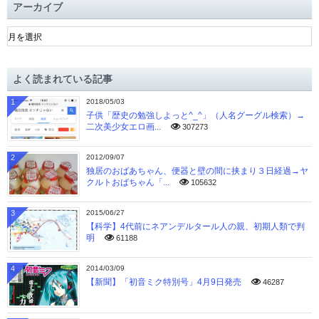
アーカイブ
ア
ー
カ
イ
よく読まれている記事
ブ
1
2018/05/03
子供「歴史の勉強しよっと^_^」（人名グーグル検索）→
二次美少女エロ画...
307273
2
2012/09/07
独居のおばあちゃん、便器と壁の間に挟まり３日経過→ヤ
クルトおばちゃん「...
105632
3
2015/06/27
【科学】4代前にネアンデルタール人の親、初期人類で判
明
61188
4
2014/03/09
【新聞】「初音ミク特別号」4月9日発売
46287