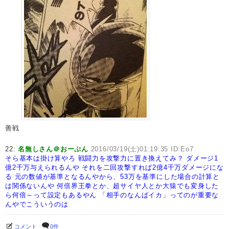
善戦
22:
名無しさん＠おーぷん
2016/03/19(土)01:19:35 ID:Eo7
そら基本は掛け算やろ
戦闘力を攻撃力に置き換えてみ？
ダメージ1
億2千万与えられるんや
それを二回攻撃すれば2億4千万ダメージにな
る
元の数値が基準となるんやから、53万を基準にした場合の計算と
は関係ないんや
何倍界王拳とか、超サイヤ人とか大猿でも変身した
ら何倍～って設定もあるやん
「相手のなんばイカ」ってのが重要な
んやでこういうのは
コメント
0件