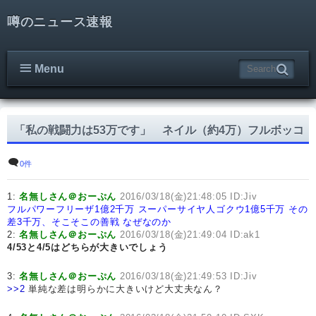
噂のニュース速報
Menu
「私の戦闘力は53万です」 ネイル（約4万）フルボッコ
0件
1:
名無しさん＠おーぷん
2016/03/18(金)21:48:05 ID:Jiv
フルパワーフリーザ1億2千万
スーパーサイヤ人ゴクウ1億5千万
その
差3千万、そこそこの善戦
なぜなのか
2:
名無しさん＠おーぷん
2016/03/18(金)21:49:04 ID:ak1
4/53と4/5はどちらが大きいでしょう
3:
名無しさん＠おーぷん
2016/03/18(金)21:49:53 ID:Jiv
>>2
単純な差は明らかに大きいけど大丈夫なん？