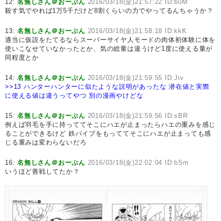
12:
名無しさん＠おーぷん
2016/03/18(金)21:57:22 ID:b0M
殺す気でやれば1万5千だけど8割くらいの力でやってるんちゃうか？
13:
名無しさん＠おーぷん
2016/03/18(金)21:58:18 ID:kkK
適当に仮説をたてるならスーパーサイヤ人モードの肉体初体験に体を
使いこなせていなかったとか、気の総量は違うけど1度に使える量が
同程度とか
14:
名無しさん＠おーぷん
2016/03/18(金)21:59:55 ID:Jiv
>>13
ハンターハンターに似たような説明があったな
潜在値と実際
に使える値は違うってやつ
別の漫画やけどな
15:
名無しさん＠おーぷん
2016/03/18(金)21:59:56 ID:sBR
例えば羽毛を手に持っててそこにハエが止まったらハエの重みを感じ
ることができるけど 鉄パイプをもっててそこにハエが止まっても感
じる重みは変わらないだろ
16:
名無しさん＠おーぷん
2016/03/18(金)22:02:04 ID:bSm
いうほど善戦してたか？