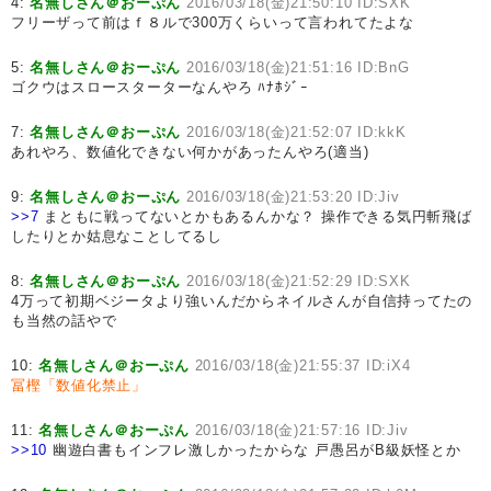
4:
名無しさん＠おーぷん
2016/03/18(金)21:50:10 ID:SXK
フリーザって前はｆ８ルで300万くらいって言われてたよな
5:
名無しさん＠おーぷん
2016/03/18(金)21:51:16 ID:BnG
ゴクウはスロースターターなんやろ ﾊﾅﾎｼﾞｰ
7:
名無しさん＠おーぷん
2016/03/18(金)21:52:07 ID:kkK
あれやろ、数値化できない何かがあったんやろ(適当)
9:
名無しさん＠おーぷん
2016/03/18(金)21:53:20 ID:Jiv
>>7
まともに戦ってないとかもあるんかな？ 操作できる気円斬飛ば
したりとか姑息なことしてるし
8:
名無しさん＠おーぷん
2016/03/18(金)21:52:29 ID:SXK
4万って初期ベジータより強いんだからネイルさんが自信持ってたの
も当然の話やで
10:
名無しさん＠おーぷん
2016/03/18(金)21:55:37 ID:iX4
冨樫「数値化禁止」
11:
名無しさん＠おーぷん
2016/03/18(金)21:57:16 ID:Jiv
>>10
幽遊白書もインフレ激しかったからな 戸愚呂がB級妖怪とか