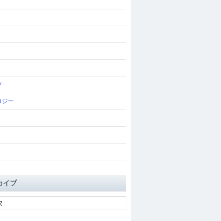
ツ
ロジー
カイブ