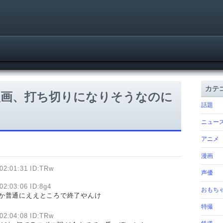
カテ
漫画、打ち切りになりそうなのに
話題
ニュー
アニメ
漫画
02:01:31 ID:TRw
声優
02:03:06 ID:8g4
おもち
うか普通にええところで終了やんけ
特撮
02:04:08 ID:TRw