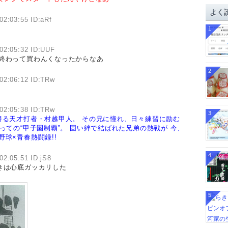
イ
よく
ブ
02:03:55 ID:aRf
1
02:05:32 ID:UUF
ん終わって買わんくなったからなあ
2
02:06:12 ID:TRw
02:05:38 ID:TRw
3
得る天才打者・村越甲人。
その兄に憧れ、日々練習に励む
っての“甲子園制覇”。
固い絆で結ばれた兄弟の熱戦が
今、
野球×青春熱闘録!!
4
02:05:51 ID:jS8
きは心底ガッカリした
5