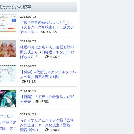
読まれている記事
2018/05/03
子供「歴史の勉強しよっと^_^」
（人名グーグル検索）→二次美少
女エロ画...
307255
2012/09/07
独居のおばあちゃん、便器と壁の
間に挟まり３日経過→ヤクルトお
ばちゃん「...
105629
2015/06/27
【科学】4代前にネアンデルタール
人の親、初期人類で判明
61185
2014/03/09
【新聞】「初音ミク特別号」4月9
日発売
46283
2013/01/02
らき☆すたスピンオフ作品「宮河
家の空腹」アニメ化決定！聖地・
鷲宮神社の...
35008