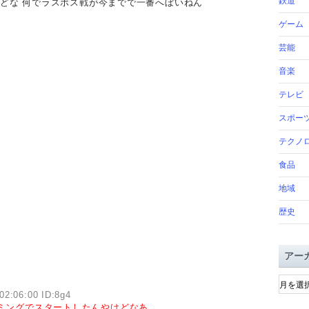
鉄道
けどな 何でラスボス戦が今までで一番へぼいねん
ゲーム
芸能
音楽
テレビ
スポー
テクノ
食品
地域
歴史
アー
ア
ー
02:06:00 ID:8g4
カ
ミングでスタートしたんやけどなあ