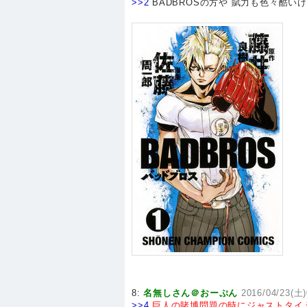
>>2
BADBROSの方や 賦力も色々酷い
8:
名無しさん＠おーぷん
2016/04/23(土)
>>4
巨人の賭博問題の時にジャストタイ