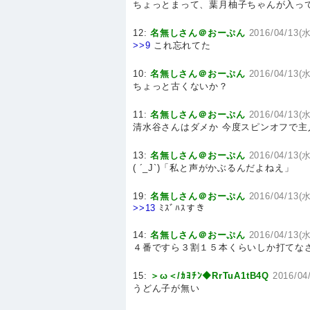
ちょっとまって、葉月柚子ちゃんが入っ
12:
名無しさん＠おーぷん
2016/04/13(水
>>9
これ忘れてた
10:
名無しさん＠おーぷん
2016/04/13(水
ちょっと古くないか？
11:
名無しさん＠おーぷん
2016/04/13(水
清水谷さんはダメか 今度スピンオフで
13:
名無しさん＠おーぷん
2016/04/13(水
( ´_J`)「私と声がかぶるんだよねえ」
19:
名無しさん＠おーぷん
2016/04/13(水
>>13
ﾐｽﾞﾊｽすき
14:
名無しさん＠おーぷん
2016/04/13(水
４番ですら３割１５本くらいしか打てな
15:
＞ω＜/ｶﾖﾁﾝ◆RrTuA1tB4Q
2016/04
うどん子が無い