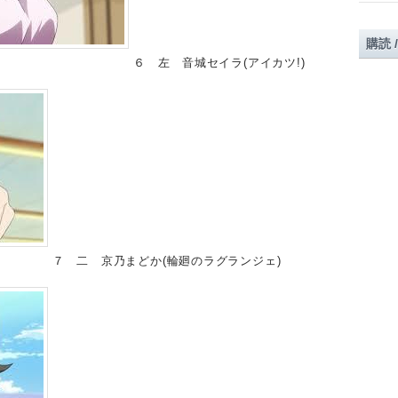
購読 
６ 左 音城セイラ(アイカツ!)
７ 二 京乃まどか(輪廻のラグランジェ)