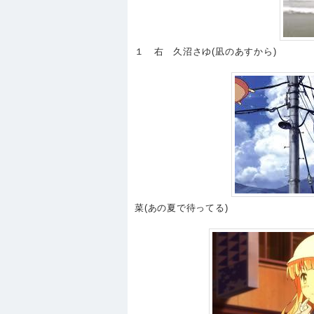
１ 右 久沼さゆ(凪のあすから)
菜(あの夏で待ってる)