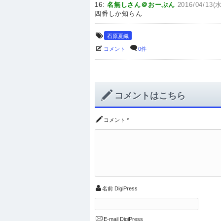
16:
名無しさん＠おーぷん
2016/04/13(水
四番しか知らん
石原夏織
コメント
0件
コメントはこちら
コメント
*
名前
DigiPress
E-mail
DigiPress