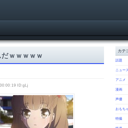
カテ
んだｗｗｗｗｗ
話題
ニュー
アニメ
00:00:19 ID:gLj
漫画
声優
おもち
特撮