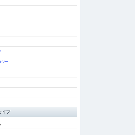
ツ
ロジー
カイブ