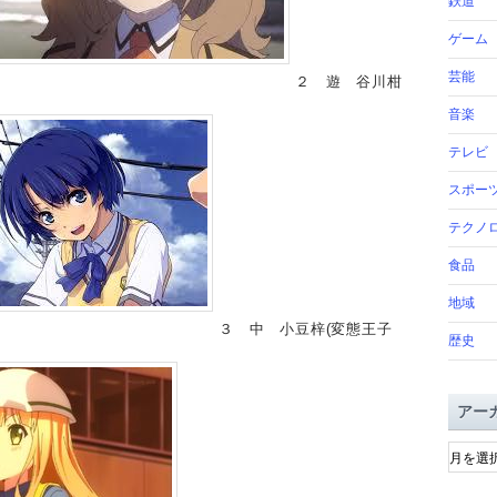
鉄道
ゲーム
芸能
２ 遊 谷川柑
音楽
テレビ
スポー
テクノ
食品
地域
３ 中 小豆梓(変態王子
歴史
アー
ア
ー
カ