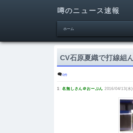
噂のニュース速報
ホーム
CV石原夏織で打線組
0件
1:
名無しさん＠おーぷん
2016/04/13(水)