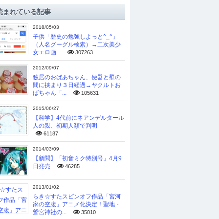
読まれている記事
2018/05/03
子供「歴史の勉強しよっと^_^」
（人名グーグル検索）→二次美少
女エロ画...
307263
2012/09/07
独居のおばあちゃん、便器と壁の
間に挟まり３日経過→ヤクルトお
ばちゃん「...
105631
2015/06/27
【科学】4代前にネアンデルタール
人の親、初期人類で判明
61187
2014/03/09
【新聞】「初音ミク特別号」4月9
日発売
46285
2013/01/02
らき☆すたスピンオフ作品「宮河
家の空腹」アニメ化決定！聖地・
鷲宮神社の...
35010