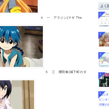
イ
よく
ブ
1
４ 一 アラジン(マギ The
2
3
５ 三 櫻田奏(城下町のダ
4
5