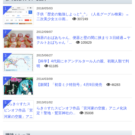
ブ
1
2018/05/03
子供「歴史の勉強しよっと^_^」（人名グーグル検索）→
二次美少女エロ画...
307249
2
2012/09/07
独居のおばあちゃん、便器と壁の間に挟まり３日経過→ヤ
クルトおばちゃん「...
105629
3
2015/06/27
【科学】4代前にネアンデルタール人の親、初期人類で判
明
61185
4
2014/03/09
【新聞】「初音ミク特別号」4月9日発売
46283
5
2013/01/02
らき☆すたスピンオフ作品「宮河家の空腹」アニメ化決
定！聖地・鷲宮神社の...
35008