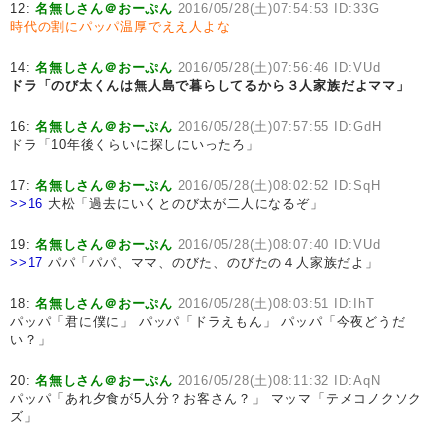
12:
名無しさん＠おーぷん
2016/05/28(土)07:54:53 ID:33G
時代の割にパッパ温厚でええ人よな
14:
名無しさん＠おーぷん
2016/05/28(土)07:56:46 ID:VUd
ドラ「のび太くんは無人島で暮らしてるから３人家族だよママ」
16:
名無しさん＠おーぷん
2016/05/28(土)07:57:55 ID:GdH
ドラ「10年後くらいに探しにいったろ」
17:
名無しさん＠おーぷん
2016/05/28(土)08:02:52 ID:SqH
>>16
大松「過去にいくとのび太が二人になるぞ」
19:
名無しさん＠おーぷん
2016/05/28(土)08:07:40 ID:VUd
>>17
パパ「パパ、ママ、のびた、のびたの４人家族だよ」
18:
名無しさん＠おーぷん
2016/05/28(土)08:03:51 ID:IhT
パッパ「君に僕に」 パッパ「ドラえもん」 パッパ「今夜どうだ
い？」
20:
名無しさん＠おーぷん
2016/05/28(土)08:11:32 ID:AqN
パッパ「あれ夕食が5人分？お客さん？」 マッマ「テメコノクソク
ズ」