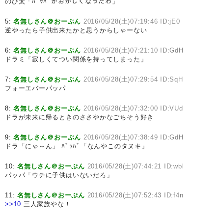
のび太「ﾊﾟｯﾊﾟがおかしくなったわ」
5:
名無しさん＠おーぷん
2016/05/28(土)07:19:46 ID:jE0
逆やったら子供出来たかと思うからしゃーない
6:
名無しさん＠おーぷん
2016/05/28(土)07:21:10 ID:GdH
ドラミ「寂しくてつい関係を持ってしまった」
7:
名無しさん＠おーぷん
2016/05/28(土)07:29:54 ID:SqH
フォーエバーパッパ
8:
名無しさん＠おーぷん
2016/05/28(土)07:32:00 ID:VUd
ドラが未来に帰るときのささやかなごちそう好き
9:
名無しさん＠おーぷん
2016/05/28(土)07:38:49 ID:GdH
ドラ「にゃ～ん」 ﾊﾟｯﾊﾟ「なんやこのタヌキ」
10:
名無しさん＠おーぷん
2016/05/28(土)07:44:21 ID:wbl
パッパ「ウチに子供はいないだろ」
11:
名無しさん＠おーぷん
2016/05/28(土)07:52:43 ID:f4n
>>10
三人家族やな！