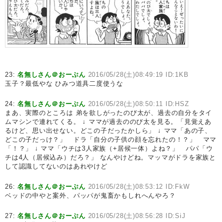
23:
名無しさん＠おーぷん
2016/05/28(土)08:49:19 ID:1KB
玉子？最低やな ひみつ道具二度使うな
24:
名無しさん＠おーぷん
2016/05/28(土)08:50:11 ID:HSZ
まあ、実際のところは 弟を欲しがったのび太が、過去の自分をタイ
ムマシンで連れてくる。 ↓ ママが過去ののび太を見る。「見覚えあ
るけど、思い出せない。どこの子だったかしら」 ↓ ママ「あの子、
どこの子だっけ？」 ドラ「自分の子供の顔を忘れたの！？」 ママ
「！？」 ↓ ママ「ウチは3人家族（+居候一体）よね？」 パパ「ウ
チは4人（居候込み）だろ？」 なんやけどね。マッマがドラを家族と
して認識してないのはあれやけど
26:
名無しさん＠おーぷん
2016/05/28(土)08:53:12 ID:FkW
ベッドの中やと案外、パッパが鬼畜かもしれへんやろ？
27:
名無しさん＠おーぷん
2016/05/28(土)08:56:28 ID:SiJ