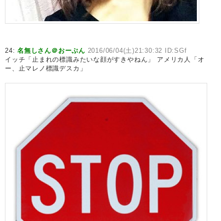
24:
名無しさん＠おーぷん
2016/06/04(土)21:30:32 ID:SGf
イッチ「止まれの標識みたいな顔がすきやねん」 アメリカ人「オ
ー、止マレノ標識デスカ」