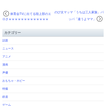
のび太マッマ「うちは三人家族」パ
体育会TVに出てる陸上部のエ
ロさｗｗｗｗｗｗｗｗｗｗｗｗｗ
ッパ「違うよママ」
カテゴリー
話題
ニュース
アニメ
漫画
声優
おもちゃ・ホビー
特撮
鉄道
ゲーム