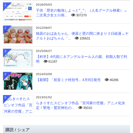
1
2018/05/03
子供「歴史の勉強しよっと^_^」（人名グーグル検索）→
二次美少女エロ画...
307270
2
2012/09/07
独居のおばあちゃん、便器と壁の間に挟まり３日経過→ヤ
クルトおばちゃん「...
105631
3
2015/06/27
【科学】4代前にネアンデルタール人の親、初期人類で判
明
61187
4
2014/03/09
【新聞】「初音ミク特別号」4月9日発売
46286
5
2013/01/02
らき☆すたスピンオフ作品「宮河家の空腹」アニメ化決
定！聖地・鷲宮神社の...
35010
購読 / シェア