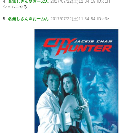
4:
名無しさん＠おーぷん
2017/07/22(土)11:34:19 ID:c1H
ショムニやろ
5:
名無しさん＠おーぷん
2017/07/22(土)11:34:54 ID:e3z