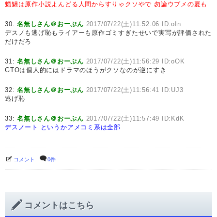
魍魎は原作小説よんどる人間からすりゃクソやで
勿論ウブメの夏も
30:
名無しさん＠おーぷん
2017/07/22(土)11:52:06 ID:oIn
デスノも逃げ恥もライアーも原作ゴミすぎたせいで実写が評価された
だけだろ
31:
名無しさん＠おーぷん
2017/07/22(土)11:56:29 ID:oOK
GTOは個人的にはドラマのほうがクソなのが逆にすき
32:
名無しさん＠おーぷん
2017/07/22(土)11:56:41 ID:UJ3
逃げ恥
33:
名無しさん＠おーぷん
2017/07/22(土)11:57:49 ID:KdK
デスノート
というかアメコミ系は全部
コメント
0件
コメントはこちら