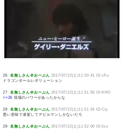
26:
名無しさん＠おーぷん
2017/07/22(土)11:50:41 ID:sFu
ドラゴンボールレボリューション
27:
名無しさん＠おーぷん
2017/07/22(土)11:51:50 ID:KHO
>>26
現場のパワーがあったからな
28:
名無しさん＠おーぷん
2017/07/22(土)11:51:54 ID:Ciy
悪い意味で凌駕してデビルマンしかないだろ
29:
名無しさん＠おーぷん
2017/07/22(土)11:52:00 ID:6xz