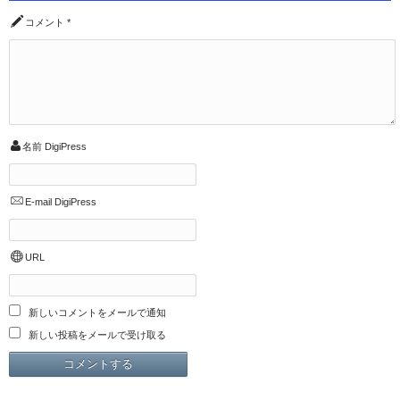
コメント
*
名前
DigiPress
E-mail
DigiPress
URL
新しいコメントをメールで通知
新しい投稿をメールで受け取る