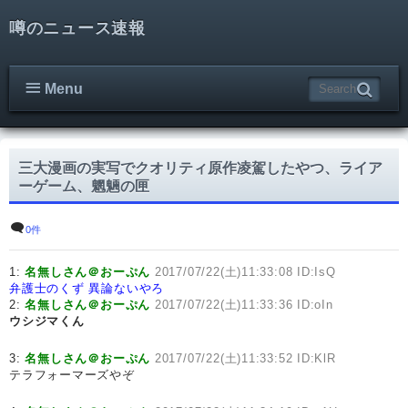
噂のニュース速報
Menu
三大漫画の実写でクオリティ原作凌駕したやつ、ライア
ーゲーム、魍魎の匣
0件
1:
名無しさん＠おーぷん
2017/07/22(土)11:33:08 ID:IsQ
弁護士のくず
異論ないやろ
2:
名無しさん＠おーぷん
2017/07/22(土)11:33:36 ID:oIn
ウシジマくん
3:
名無しさん＠おーぷん
2017/07/22(土)11:33:52 ID:KlR
テラフォーマーズやぞ