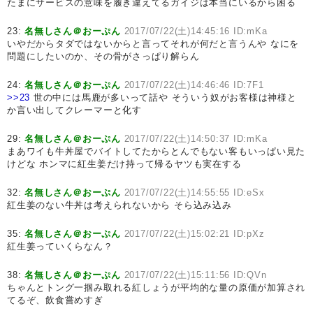
たまにサービスの意味を履き違えてるガイジは本当にいるから困る
23:
名無しさん＠おーぷん
2017/07/22(土)14:45:16 ID:mKa
いやだからタダではないからと言ってそれが何だと言うんや なにを
問題にしたいのか、その骨がさっぱり解らん
24:
名無しさん＠おーぷん
2017/07/22(土)14:46:46 ID:7F1
>>23
世の中には馬鹿が多いって話や そういう奴がお客様は神様と
か言い出してクレーマーと化す
29:
名無しさん＠おーぷん
2017/07/22(土)14:50:37 ID:mKa
まあワイも牛丼屋でバイトしてたからとんでもない客もいっぱい見た
けどな ホンマに紅生姜だけ持って帰るヤツも実在する
32:
名無しさん＠おーぷん
2017/07/22(土)14:55:55 ID:eSx
紅生姜のない牛丼は考えられないから そら込み込み
35:
名無しさん＠おーぷん
2017/07/22(土)15:02:21 ID:pXz
紅生姜っていくらなん？
38:
名無しさん＠おーぷん
2017/07/22(土)15:11:56 ID:QVn
ちゃんとトング一掴み取れる紅しょうが平均的な量の原価が加算され
てるぞ、飲食嘗めすぎ