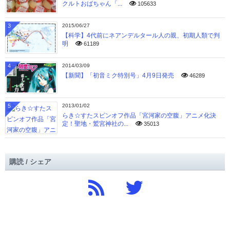
クルトおばちゃん「...
105633
3
2015/06/27
【科学】4代前にネアンデルタール人の親、初期人類で判
明
61189
4
2014/03/09
【新聞】「初音ミク特別号」4月9日発売
46289
5
2013/01/02
らき☆すたスピンオフ作品「宮河家の空腹」アニメ化決
定！聖地・鷲宮神社の...
35013
購読 / シェア