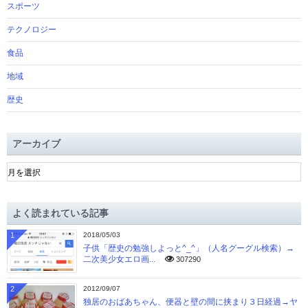
スポーツ
テクノロジー
食品
地域
歴史
アーカイブ
ア
ー
カ
イ
よく読まれている記事
ブ
1
2018/05/03
子供「歴史の勉強しよっと^_^」（人名グーグル検索）→
二次美少女エロ画...
307290
2
2012/09/07
独居のおばあちゃん、便器と壁の間に挟まり３日経過→ヤ