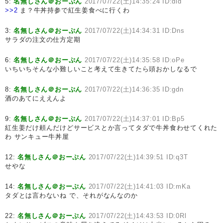
5:
名無しさん＠おーぷん
2017/07/22(土)14:35:24 ID:dld
>>2
ま？牛丼持参で紅生姜食べに行くわ
3:
名無しさん＠おーぷん
2017/07/22(土)14:34:31 ID:Dns
サラダの注文の仕方定期
6:
名無しさん＠おーぷん
2017/07/22(土)14:35:58 ID:oPe
いちいちそんな小難しいこと考えて生きてたら頭おかしなるで
8:
名無しさん＠おーぷん
2017/07/22(土)14:36:35 ID:gdn
酒のあてにええんよ
9:
名無しさん＠おーぷん
2017/07/22(土)14:37:01 ID:Bp5
紅生姜だけ頼んだけどサービスとか言ってタダで牛丼食わせてくれた
わ サンキュー牛丼屋
12:
名無しさん＠おーぷん
2017/07/22(土)14:39:51 ID:q3T
せやな
14:
名無しさん＠おーぷん
2017/07/22(土)14:41:03 ID:mKa
タダとは言わないね で、それがなんなのか
22:
名無しさん＠おーぷん
2017/07/22(土)14:43:53 ID:0Rl