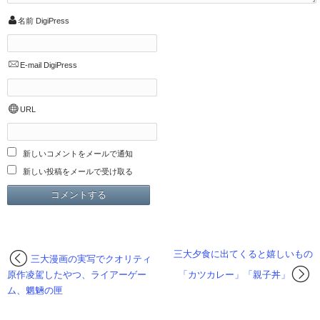
名前
DigiPress
E-mail
DigiPress
URL
新しいコメントをメールで通知
新しい投稿をメールで受け取る
三大夕食に出てくると嬉しいもの
三大漫画の実写でクオリティ
原作凌駕したやつ、ライアーゲー
「カツカレー」「親子丼」
ム、魍魎の匣