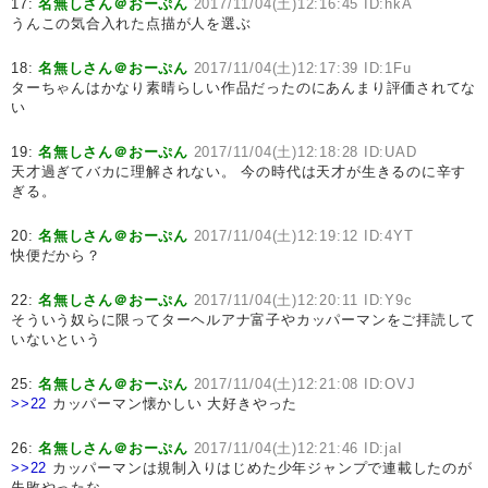
17:
名無しさん＠おーぷん
2017/11/04(土)12:16:45 ID:hkA
うんこの気合入れた点描が人を選ぶ
18:
名無しさん＠おーぷん
2017/11/04(土)12:17:39 ID:1Fu
ターちゃんはかなり素晴らしい作品だったのにあんまり評価されてな
い
19:
名無しさん＠おーぷん
2017/11/04(土)12:18:28 ID:UAD
天才過ぎてバカに理解されない。 今の時代は天才が生きるのに辛す
ぎる。
20:
名無しさん＠おーぷん
2017/11/04(土)12:19:12 ID:4YT
快便だから？
22:
名無しさん＠おーぷん
2017/11/04(土)12:20:11 ID:Y9c
そういう奴らに限ってターヘルアナ富子やカッパーマンをご拝読して
いないという
25:
名無しさん＠おーぷん
2017/11/04(土)12:21:08 ID:OVJ
>>22
カッパーマン懐かしい 大好きやった
26:
名無しさん＠おーぷん
2017/11/04(土)12:21:46 ID:jaI
>>22
カッパーマンは規制入りはじめた少年ジャンプで連載したのが
失敗やったな