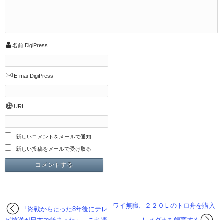
名前
DigiPress
E-mail
DigiPress
URL
新しいコメントをメールで通知
新しい投稿をメールで受け取る
ワイ無職、２２０Ｌのトロ舟を購入
「終戦からたった8年後にテレ
ビ放送が日本で始まった」←これ凄
しメダカを飼育する