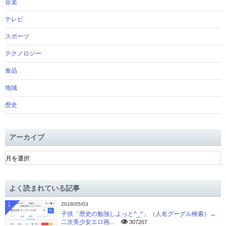
音楽
テレビ
スポーツ
テクノロジー
食品
地域
歴史
アーカイブ
ア
ー
カ
イ
よく読まれている記事
ブ
1
2018/05/03
子供「歴史の勉強しよっと^_^」（人名グーグル検索）→
二次美少女エロ画...
307267