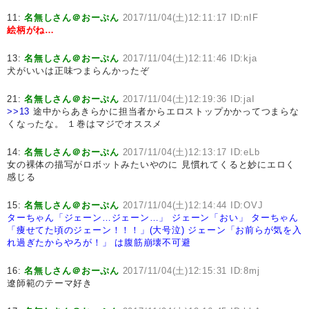
11:
名無しさん＠おーぷん
2017/11/04(土)12:11:17 ID:nIF
絵柄がね…
13:
名無しさん＠おーぷん
2017/11/04(土)12:11:46 ID:kja
犬がいいは正味つまらんかったぞ
21:
名無しさん＠おーぷん
2017/11/04(土)12:19:36 ID:jaI
>>13
途中からあきらかに担当者からエロストップかかってつまらな
くなったな。 １巻はマジでオススメ
14:
名無しさん＠おーぷん
2017/11/04(土)12:13:17 ID:eLb
女の裸体の描写がロボットみたいやのに 見慣れてくると妙にエロく
感じる
15:
名無しさん＠おーぷん
2017/11/04(土)12:14:44 ID:OVJ
ターちゃん「ジェーン…ジェーン…」
ジェーン「おい」
ターちゃん
「痩せてた頃のジェーン！！！」(大号泣)
ジェーン「お前らが気を入
れ過ぎたからやろが！」
は腹筋崩壊不可避
16:
名無しさん＠おーぷん
2017/11/04(土)12:15:31 ID:8mj
遼師範のテーマ好き