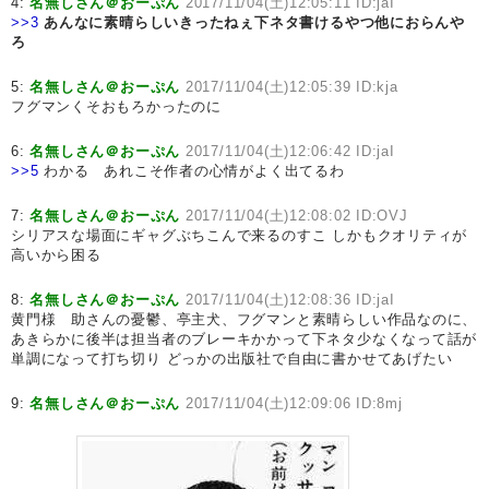
4:
名無しさん＠おーぷん
2017/11/04(土)12:05:11 ID:jaI
>>3
あんなに素晴らしいきったねぇ下ネタ書けるやつ他におらんや
ろ
5:
名無しさん＠おーぷん
2017/11/04(土)12:05:39 ID:kja
フグマンくそおもろかったのに
6:
名無しさん＠おーぷん
2017/11/04(土)12:06:42 ID:jaI
>>5
わかる あれこそ作者の心情がよく出てるわ
7:
名無しさん＠おーぷん
2017/11/04(土)12:08:02 ID:OVJ
シリアスな場面にギャグぶちこんで来るのすこ しかもクオリティが
高いから困る
8:
名無しさん＠おーぷん
2017/11/04(土)12:08:36 ID:jaI
黄門様 助さんの憂鬱、亭主犬、フグマンと素晴らしい作品なのに、
あきらかに後半は担当者のブレーキかかって下ネタ少なくなって話が
単調になって打ち切り どっかの出版社で自由に書かせてあげたい
9:
名無しさん＠おーぷん
2017/11/04(土)12:09:06 ID:8mj