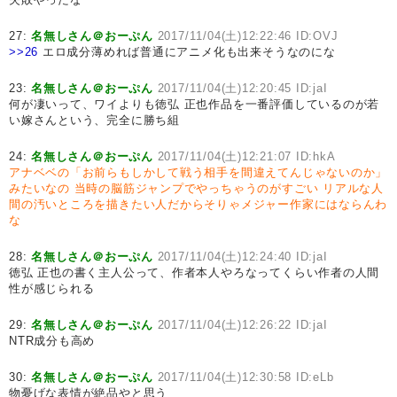
27:
名無しさん＠おーぷん
2017/11/04(土)12:22:46 ID:OVJ
>>26
エロ成分薄めれば普通にアニメ化も出来そうなのにな
23:
名無しさん＠おーぷん
2017/11/04(土)12:20:45 ID:jaI
何が凄いって、ワイよりも徳弘 正也作品を一番評価しているのが若
い嫁さんという、完全に勝ち組
24:
名無しさん＠おーぷん
2017/11/04(土)12:21:07 ID:hkA
アナベベの「お前らもしかして戦う相手を間違えてんじゃないのか」
みたいなの
当時の脳筋ジャンプでやっちゃうのがすごい
リアルな人
間の汚いところを描きたい人だからそりゃメジャー作家にはならんわ
な
28:
名無しさん＠おーぷん
2017/11/04(土)12:24:40 ID:jaI
徳弘 正也の書く主人公って、作者本人やろなってくらい作者の人間
性が感じられる
29:
名無しさん＠おーぷん
2017/11/04(土)12:26:22 ID:jaI
NTR成分も高め
30:
名無しさん＠おーぷん
2017/11/04(土)12:30:58 ID:eLb
物憂げな表情が絶品やと思う