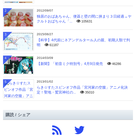
2
2012/09/07
独居のおばあちゃん、便器と壁の間に挟まり３日経過→ヤ
クルトおばちゃん「...
105631
3
2015/06/27
【科学】4代前にネアンデルタール人の親、初期人類で判
明
61187
4
2014/03/09
【新聞】「初音ミク特別号」4月9日発売
46286
5
2013/01/02
らき☆すたスピンオフ作品「宮河家の空腹」アニメ化決
定！聖地・鷲宮神社の...
35010
購読 / シェア