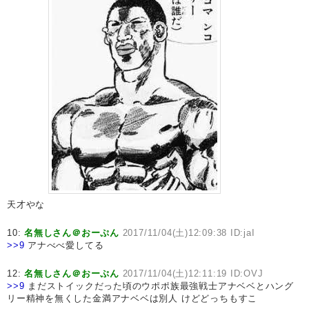
天才やな
10:
名無しさん＠おーぷん
2017/11/04(土)12:09:38 ID:jaI
>>9
アナべべ愛してる
12:
名無しさん＠おーぷん
2017/11/04(土)12:11:19 ID:OVJ
>>9
まだストイックだった頃のウポポ族最強戦士アナベベとハング
リー精神を無くした金満アナベベは別人 けどどっちもすこ