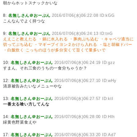
朝からホットスナックかいな
8:
名無しさん＠おーぷん
2016/07/06(水)06:22:08 ID:kGG
こんなんでよく持つな
9:
名無しさん＠おーぷん
2016/07/06(水)06:24:13 ID:tnG
ええこと教えたる
・鍋に水入れる
・豚肉ぶち込む
・キャベツ適当に
切ってぶち込む
・マギーブイヨン２かけら入れる
・塩と胡椒ドバー
・白飯炊く
こっちのほうが多分安くて旨くて量多いで
10:
名無しさん＠おーぷん
2016/07/06(水)06:24:19 ID:gzz
すまん、それ三食のうちの一食分ちゃうか？
12:
名無しさん＠おーぷん
2016/07/06(水)06:27:10 ID:wHy
清原被告みたいなメニューやな
13:
名無しさん＠おーぷん
2016/07/06(水)06:27:57 ID:ktI
一番太る喰い方してんな
14:
名無しさん＠おーぷん
2016/07/06(水)06:28:00 ID:Hlh
緑黄色野菜食えや
17:
名無しさん＠おーぷん
2016/07/06(水)06:33:20 ID:Ad7