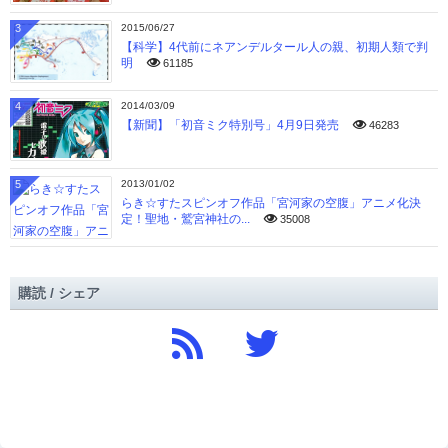
3
2015/06/27
【科学】4代前にネアンデルタール人の親、初期人類で判
明
61185
4
2014/03/09
【新聞】「初音ミク特別号」4月9日発売
46283
5
2013/01/02
らき☆すたスピンオフ作品「宮河家の空腹」アニメ化決
定！聖地・鷲宮神社の...
35008
購読 / シェア