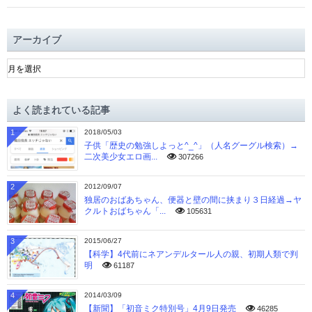
アーカイブ
ア
ー
カ
イ
よく読まれている記事
ブ
1
2018/05/03
子供「歴史の勉強しよっと^_^」（人名グーグル検索）→
二次美少女エロ画...
307266
2
2012/09/07
独居のおばあちゃん、便器と壁の間に挟まり３日経過→ヤ
クルトおばちゃん「...
105631
3
2015/06/27
【科学】4代前にネアンデルタール人の親、初期人類で判
明
61187
4
2014/03/09
【新聞】「初音ミク特別号」4月9日発売
46285