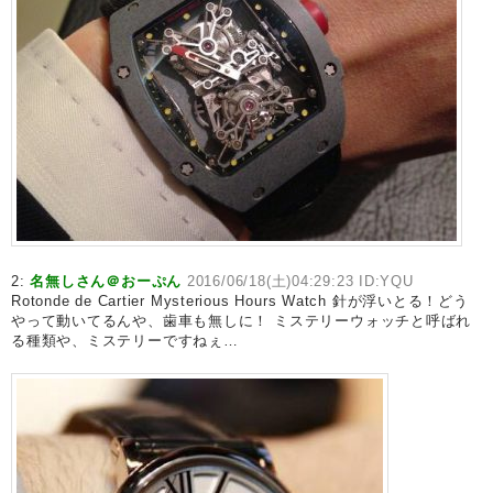
2:
名無しさん＠おーぷん
2016/06/18(土)04:29:23 ID:YQU
Rotonde de Cartier Mysterious Hours Watch 針が浮いとる！どう
やって動いてるんや、歯車も無しに！ ミステリーウォッチと呼ばれ
る種類や、ミステリーですねぇ…