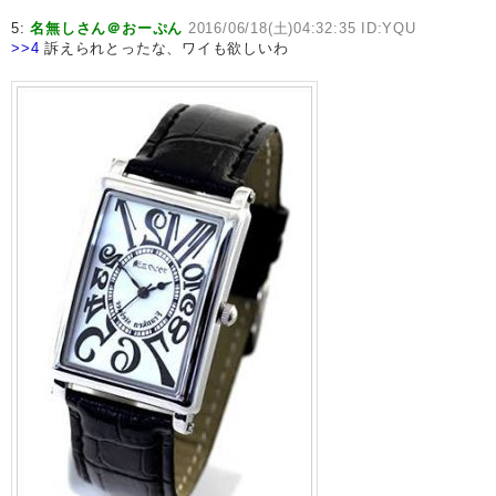
5:
名無しさん＠おーぷん
2016/06/18(土)04:32:35 ID:YQU
>>4
訴えられとったな、ワイも欲しいわ