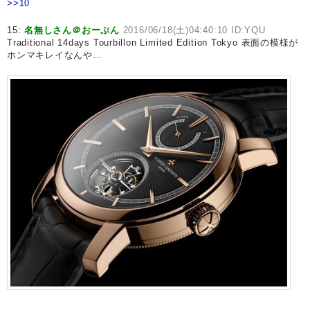
>>10
15:
名無しさん＠おーぷん
2016/06/18(土)04:40:10 ID:YQU
Traditional 14days Tourbillon Limited Edition Tokyo 表面の模様が
ホンマキレイなんや…