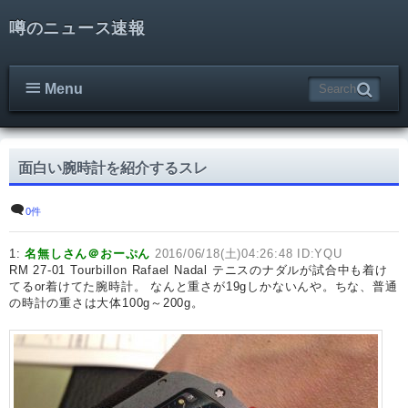
噂のニュース速報
Menu
面白い腕時計を紹介するスレ
0件
1:
名無しさん＠おーぷん
2016/06/18(土)04:26:48 ID:YQU
RM 27-01 Tourbillon Rafael Nadal テニスのナダルが試合中も着け
てるor着けてた腕時計。 なんと重さが19gしかないんや。ちな、普通
の時計の重さは大体100g～200g。