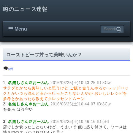
噂のニュース速報
Menu
ローストビーフ丼って美味いんか？
0件
1:
名無しさん＠おーぷん
2016/06/25(土)10:43:25 ID:8Cw
サラダとかなら美味しいと思うけど
ご飯と合うんやろか
レッドロッ
クとかいつも混んどるから行ったことないんやが
おいしいレシピを
参考とかあったら教えてクレッセントムーン
2:
名無しさん＠おーぷん
2016/06/25(土)10:44:07 ID:8Cw
を参考 は誤字や
3:
名無しさん＠おーぷん
2016/06/25(土)10:46:16 ID:pHI
店でしか食ったことないけど、うまいで 飯に盛り付けて、ソースは
焼き肉のタレかければいいと思う