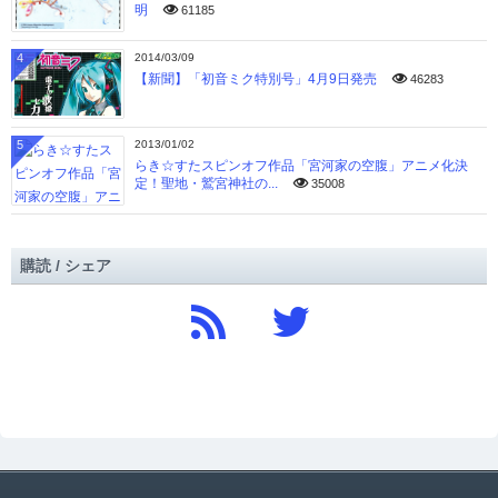
明
61185
4
2014/03/09
【新聞】「初音ミク特別号」4月9日発売
46283
5
2013/01/02
らき☆すたスピンオフ作品「宮河家の空腹」アニメ化決
定！聖地・鷲宮神社の...
35008
購読 / シェア