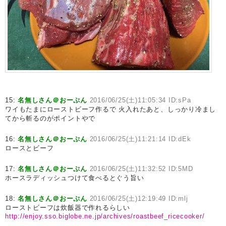
15:
名無しさん＠おーぷん
2016/06/25(土)11:05:34 ID:sPa
ワイもたまにローストビーフ作るで 火入れたあと、しっかり冷まし
てから斬るのがポイントやで
16:
名無しさん＠おーぷん
2016/06/25(土)11:21:14 ID:dEk
ロースとビーフ
17:
名無しさん＠おーぷん
2016/06/25(土)11:32:52 ID:5MD
ホースラディッシュつけて食べるとぐう旨い
18:
名無しさん＠おーぷん
2016/06/25(土)12:19:49 ID:mlj
ローストビーフは炊飯器で作れるらしい
http://enjoy.sso.biglobe.ne.jp/archives/roastbeef_ricecooker/