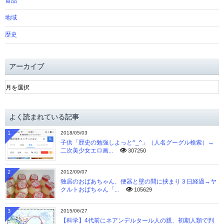
食品
地域
歴史
アーカイブ
ア
ー
カ
イ
よく読まれている記事
ブ
1
2018/05/03
子供「歴史の勉強しよっと^_^」（人名グーグル検索）→
二次美少女エロ画...
307250
2
2012/09/07
独居のおばあちゃん、便器と壁の間に挟まり３日経過→ヤ
クルトおばちゃん「...
105629
3
2015/06/27
【科学】4代前にネアンデルタール人の親、初期人類で判