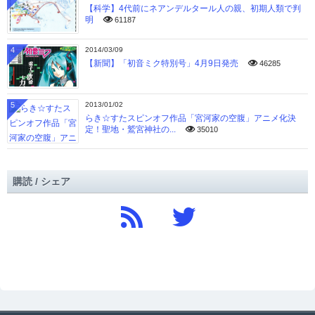
【科学】4代前にネアンデルタール人の親、初期人類で判
明
61187
4
2014/03/09
【新聞】「初音ミク特別号」4月9日発売
46285
5
2013/01/02
らき☆すたスピンオフ作品「宮河家の空腹」アニメ化決
定！聖地・鷲宮神社の...
35010
購読 / シェア