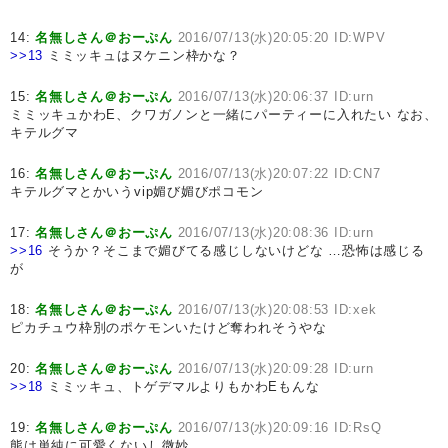
14:
名無しさん＠おーぷん
2016/07/13(水)20:05:20 ID:WPV
>>13
ミミッキュはヌケニン枠かな？
15:
名無しさん＠おーぷん
2016/07/13(水)20:06:37 ID:urn
ミミッキュかわE、クワガノンと一緒にパーティーに入れたい なお、
キテルグマ
16:
名無しさん＠おーぷん
2016/07/13(水)20:07:22 ID:CN7
キテルグマとかいうvip媚び媚びポコモン
17:
名無しさん＠おーぷん
2016/07/13(水)20:08:36 ID:urn
>>16
そうか？そこまで媚びてる感じしないけどな …恐怖は感じる
が
18:
名無しさん＠おーぷん
2016/07/13(水)20:08:53 ID:xek
ピカチュウ枠別のポケモンいたけど奪われそうやな
20:
名無しさん＠おーぷん
2016/07/13(水)20:09:28 ID:urn
>>18
ミミッキュ、トゲデマルよりもかわEもんな
19:
名無しさん＠おーぷん
2016/07/13(水)20:09:16 ID:RsQ
熊は単純に可愛くないし微妙