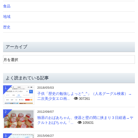
食品
地域
歴史
アーカイブ
ア
ー
カ
イ
よく読まれている記事
ブ
1
2018/05/03
子供「歴史の勉強しよっと^_^」（人名グーグル検索）→
二次美少女エロ画...
307261
2
2012/09/07
独居のおばあちゃん、便器と壁の間に挟まり３日経過→ヤ
クルトおばちゃん「...
105631
3
2015/06/27