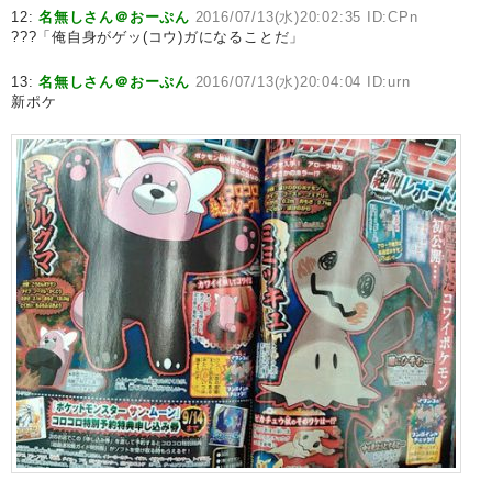
12:
名無しさん＠おーぷん
2016/07/13(水)20:02:35 ID:CPn
???「俺自身がゲッ(コウ)ガになることだ」
13:
名無しさん＠おーぷん
2016/07/13(水)20:04:04 ID:urn
新ポケ