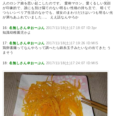
人のロシア娘を思い起こしたのです。 愛称マロン。愛くるしい笑顔
が印象的で、誰にも別け隔てのない明るい性格の持ち主で、 暗くて
つらいシベリア生活のなかでも、彼女のまわりだけはいつも明るい光
が満ちあふれていました…。 ええ話なんやろか
16:
名無しさん＠おーぷん
2017/11/18(土)17:18:07 ID:3pr
知識幼稚園児かよ
17:
名無しさん＠おーぷん
2017/11/18(土)17:19:26 ID:MIS
鶏卵素麺ってなんやろって調べたら錦糸玉子みたいなの出てきた う
まそう
18:
名無しさん＠おーぷん
2017/11/18(土)17:24:07 ID:MIS