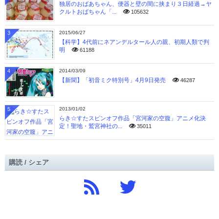
独居のおばあちゃん、便器と壁の間に挟まり３日経過→ヤ
クルトおばちゃん「...
105632
3
2015/06/27
【科学】4代前にネアンデルタール人の親、初期人類で判
明
61188
4
2014/03/09
【新聞】「初音ミク特別号」4月9日発売
46287
5
2013/01/02
らき☆すたスピンオフ作品「宮河家の空腹」アニメ化決
定！聖地・鷲宮神社の...
35011
購読 / シェア