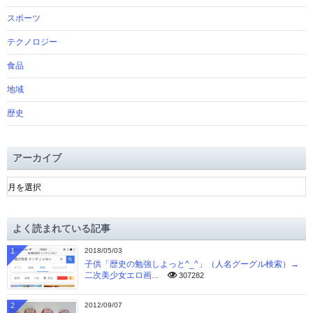
スポーツ
テクノロジー
食品
地域
歴史
アーカイブ
ア
ー
カ
イ
よく読まれている記事
ブ
1
2018/05/03
子供「歴史の勉強しよっと^_^」（人名グーグル検索）→
二次美少女エロ画...
307282
2
2012/09/07