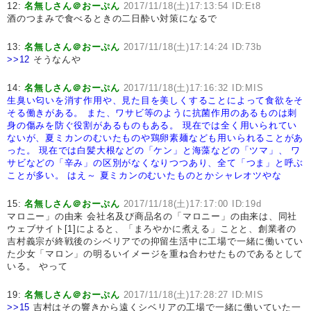
12:
名無しさん＠おーぷん
2017/11/18(土)17:13:54 ID:Et8
酒のつまみで食べるときの二日酔い対策になるで
13:
名無しさん＠おーぷん
2017/11/18(土)17:14:24 ID:73b
>>12
そうなんや
14:
名無しさん＠おーぷん
2017/11/18(土)17:16:32 ID:MIS
生臭い匂いを消す作用や、見た目を美しくすることによって食欲をそ
そる働きがある。
また、ワサビ等のように抗菌作用のあるものは刺
身の傷みを防ぐ役割があるものもある。
現在では全く用いられてい
ないが、夏ミカンのむいたものや鶏卵素麺なども用いられることがあ
った。
現在では白髪大根などの「ケン」と海藻などの「ツマ」、
ワ
サビなどの「辛み」の区別がなくなりつつあり、全て「つま」と呼ぶ
ことが多い。
はえ～
夏ミカンのむいたものとかシャレオツやな
15:
名無しさん＠おーぷん
2017/11/18(土)17:17:00 ID:19d
マロニー」の由来 会社名及び商品名の「マロニー」の由来は、同社
ウェブサイト[1]によると、「まろやかに煮える」ことと、創業者の
吉村義宗が終戦後のシベリアでの抑留生活中に工場で一緒に働いてい
た少女「マロン」の明るいイメージを重ね合わせたものであるとして
いる。 やって
19:
名無しさん＠おーぷん
2017/11/18(土)17:28:27 ID:MIS
>>15
吉村はその響きから遠くシベリアの工場で一緒に働いていた一