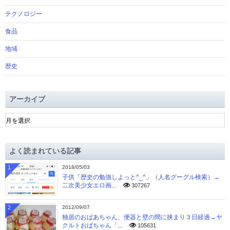
テクノロジー
食品
地域
歴史
アーカイブ
ア
ー
カ
イ
よく読まれている記事
ブ
1
2018/05/03
子供「歴史の勉強しよっと^_^」（人名グーグル検索）→
二次美少女エロ画...
307267
2
2012/09/07
独居のおばあちゃん、便器と壁の間に挟まり３日経過→ヤ
クルトおばちゃん「...
105631