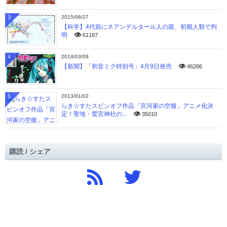
3
2015/06/27
【科学】4代前にネアンデルタール人の親、初期人類で判
明
61187
4
2014/03/09
【新聞】「初音ミク特別号」4月9日発売
46286
5
2013/01/02
らき☆すたスピンオフ作品「宮河家の空腹」アニメ化決
定！聖地・鷲宮神社の...
35010
購読 / シェア