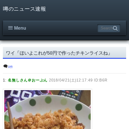
噂のニュース速報
Menu
ワイ「ほいよこれが50円で作ったチキンライスね」
0件
1:
名無しさん＠おーぷん
2018/04/21(土)12:17:49 ID:B6R