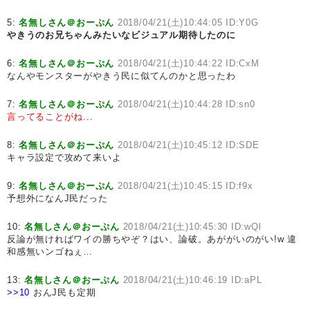
5:
名無しさん＠おーぷん
2018/04/21(土)10:44:05 ID:Y0G
やきうのお兄ちゃんみたいなビジュアル期待したのに
6:
名無しさん＠おーぷん
2018/04/21(土)10:44:22 ID:CxM
なんやモンスターがやきう民に似てんのかと思ったわ
7:
名無しさん＠おーぷん
2018/04/21(土)10:44:28 ID:sn0
言ってることがね...
8:
名無しさん＠おーぷん
2018/04/21(土)10:45:12 ID:SDE
キャラ設定で攻めて来いよ
9:
名無しさん＠おーぷん
2018/04/21(土)10:45:15 ID:f9x
予想外になんJ民だった
10:
名無しさん＠おーぷん
2018/04/21(土)10:45:30 ID:wQl
反論が無ければワイの勝ちやぞ？はい、論破。あががいのがい!w 違
和感無いンゴねぇ…
13:
名無しさん＠おーぷん
2018/04/21(土)10:46:19 ID:aPL
>>10
おんJ民も定期