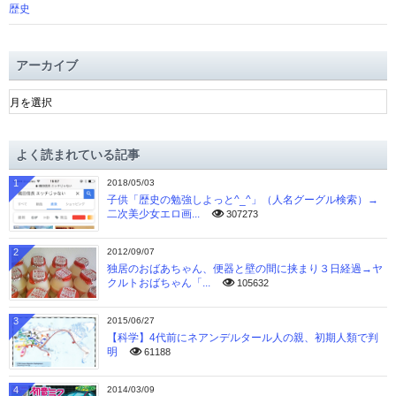
歴史
アーカイブ
ア
ー
カ
イ
よく読まれている記事
ブ
1
2018/05/03
子供「歴史の勉強しよっと^_^」（人名グーグル検索）→
二次美少女エロ画...
307273
2
2012/09/07
独居のおばあちゃん、便器と壁の間に挟まり３日経過→ヤ
クルトおばちゃん「...
105632
3
2015/06/27
【科学】4代前にネアンデルタール人の親、初期人類で判
明
61188
4
2014/03/09