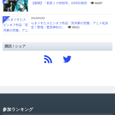
【新聞】「初音ミク特別号」4月9日発売
46287
5
2013/01/02
らき☆すたスピンオフ作品「宮河家の空腹」アニメ化決
定！聖地・鷲宮神社の...
35011
購読 / シェア
参加ランキング