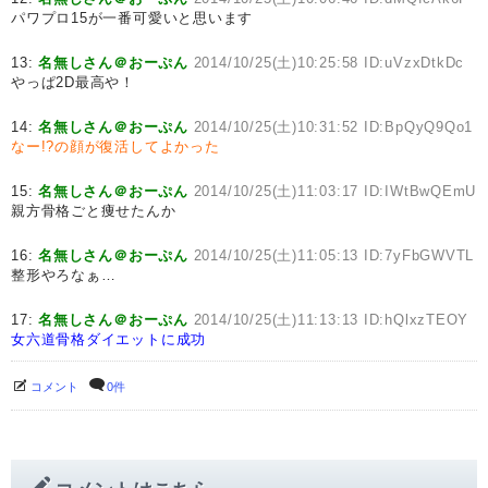
パワプロ15が一番可愛いと思います
13:
名無しさん＠おーぷん
2014/10/25(土)10:25:58 ID:uVzxDtkDc
やっぱ2D最高や！
14:
名無しさん＠おーぷん
2014/10/25(土)10:31:52 ID:BpQyQ9Qo1
なー!?の顔が復活してよかった
15:
名無しさん＠おーぷん
2014/10/25(土)11:03:17 ID:IWtBwQEmU
親方骨格ごと痩せたんか
16:
名無しさん＠おーぷん
2014/10/25(土)11:05:13 ID:7yFbGWVTL
整形やろなぁ…
17:
名無しさん＠おーぷん
2014/10/25(土)11:13:13 ID:hQlxzTEOY
女六道骨格ダイエットに成功
コメント
0件