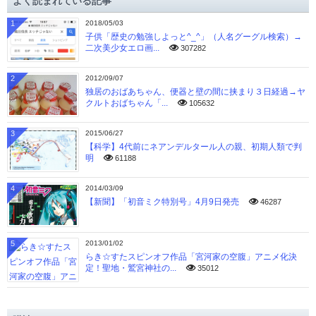
よく読まれている記事
ブ
1
2018/05/03
子供「歴史の勉強しよっと^_^」（人名グーグル検索）→
二次美少女エロ画...
307282
2
2012/09/07
独居のおばあちゃん、便器と壁の間に挟まり３日経過→ヤ
クルトおばちゃん「...
105632
3
2015/06/27
【科学】4代前にネアンデルタール人の親、初期人類で判
明
61188
4
2014/03/09
【新聞】「初音ミク特別号」4月9日発売
46287
5
2013/01/02
らき☆すたスピンオフ作品「宮河家の空腹」アニメ化決
定！聖地・鷲宮神社の...
35012